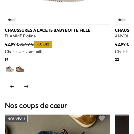
CHAUSSURES À LACETS BABYBOTTE FILLE
CHAUSSU
FLAMME Platine
ANVOLE M
42,99 €
85,99 €
42,99 €
85
-50,01%
Choisissez votre taille
Choisissez 
19
22
Nos coups de cœur
NOUVEAU
COUP DE
Add to wishlist