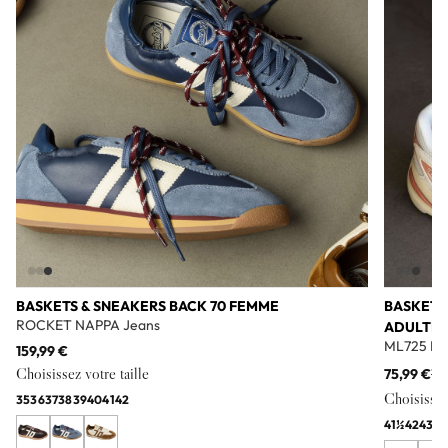
BASKETS & SNEAKERS BACK 70 FEMME
BASKETS
ROCKET NAPPA Jeans
ADULTE
ML725 Bl
159,99 €
Choisissez votre taille
75,99 €
11
Choisissez 
35
36
37
38
39
40
41
42
41½
42
43
44