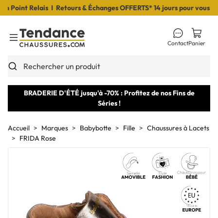
Point Relais I Retours & Échanges OFFERTS* 14 jours pour vous décid
Contact
Panier
Toggle Menu
Rechercher un produit
BRADERIE D'ÉTÉ jusqu'à -70% : Profitez de nos Fins de
Séries !
Accueil
Marques
Babybotte
Fille
Chaussures à Lacets
FRIDA Rose