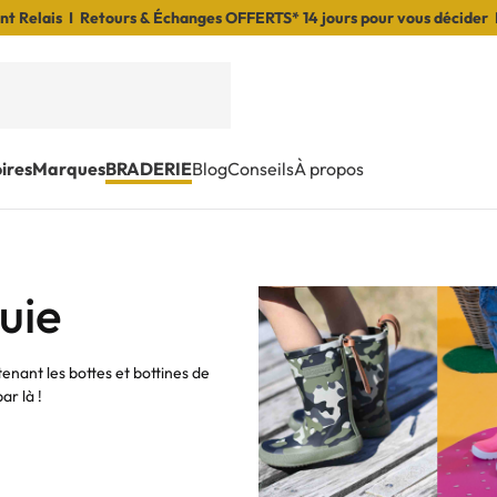
t Relais I Retours & Échanges OFFERTS* 14 jours pour vous décider 
ires
Marques
BRADERIE
Blog
Conseils
À propos
uie
enant les bottes et bottines de
ar là !