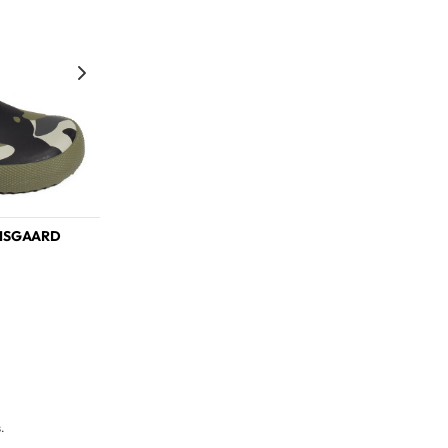
BISGAARD
s.