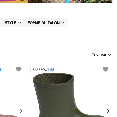
STYLE
FORME DU TALON
Trier par

BAREFOOT 🌀
Add to wishlist
Add to w