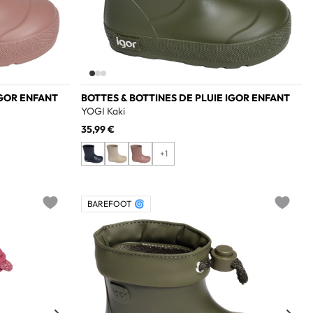
IGOR ENFANT
BOTTES & BOTTINES DE PLUIE IGOR ENFANT
YOGI Kaki
35,99 €
+1
BAREFOOT 🌀
Add to wishlist
Add to w