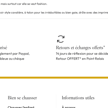
 mais surtout car elle se veut fashion.
ir style cavalière, à talon pour les irréductibles ou bien gaie, drôle avec des imprimé
risé
Retours et échanges offerts*
èglement par Paypal,
14 jours de réflexion pour se décid
 bleue ou chèque
Retour OFFERT* en Point Relais
Bien se chausser
Informations utiles
Chausser l'enfant
À propos