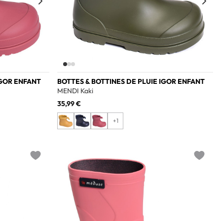
IGOR ENFANT
BOTTES & BOTTINES DE PLUIE IGOR ENFANT
MENDI Kaki
35,99 €
+1
Add to wishlist
Add to w