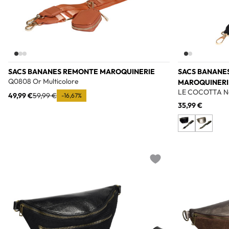
SACS BANANES REMONTE MAROQUINERIE
SACS BANANES
Q0808 Or Multicolore
MAROQUINERI
LE COCOTTA N
49,99 €
59,99 €
-16,67%
35,99 €
Add to wishlist