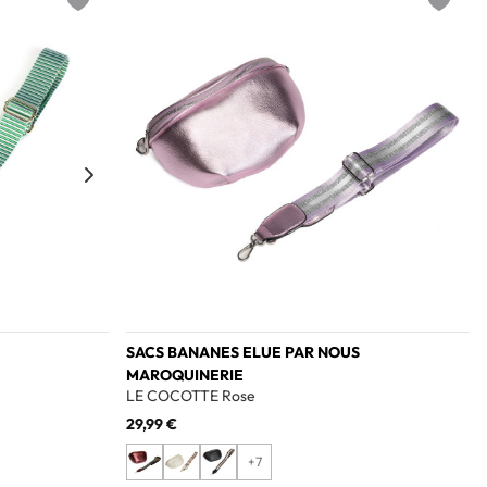
Add to wishlist
Add to w
SACS BANANES ELUE PAR NOUS
MAROQUINERIE
LE COCOTTE Rose
29,99 €
+7