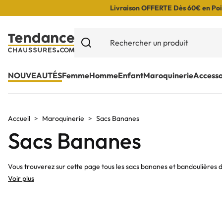
Livraison OFFERTE Dès 60€ en Poin
NOUVEAUTÉS
Femme
Homme
Enfant
Maroquinerie
Accesso
Accueil
Maroquinerie
Sacs Bananes
Sacs Bananes
Vous trouverez sur cette page tous les sacs bananes et bandoulière
Voir plus