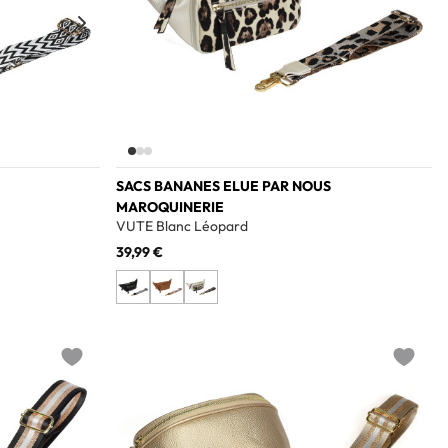
SACS BANANES ELUE PAR NOUS
MAROQUINERIE
VUTE Blanc Léopard
39,99 €
Add to wishlist
Add to w