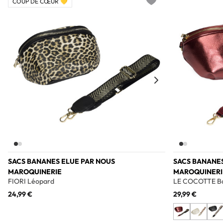
COUP DE CŒUR 💛
Add to wishlist
SACS BANANES ELUE PAR NOUS
SACS BANANES
MAROQUINERIE
MAROQUINERI
FIORI Léopard
LE COCOTTE B
24,99 €
29,99 €