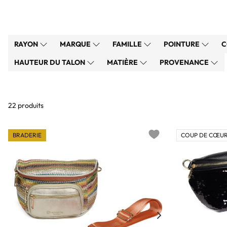
RAYON
MARQUE
FAMILLE
POINTURE
C
HAUTEUR DU TALON
MATIÈRE
PROVENANCE
22 produits
BRADERIE
COUP DE CŒUR
Add to wishlist