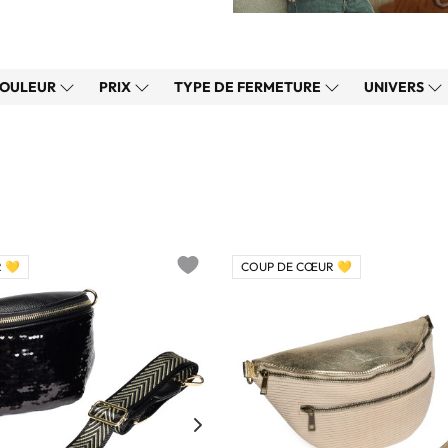
OULEUR
PRIX
TYPE DE FERMETURE
UNIVERS
 💛
COUP DE CŒUR 💛
Add to wishlist