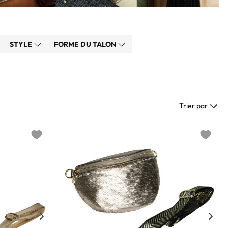
STYLE
FORME DU TALON
Trier par
Add to wishlist
Add to w