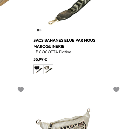
SACS BANANES ELUE PAR NOUS
MAROQUINERIE
LE COCOTTA Platine
35,99 €
Add to wishlist
Add to w