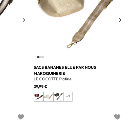
SACS BANANES ELUE PAR NOUS
MAROQUINERIE
LE COCOTTE Platine
29,99 €
+7
Add to wishlist
Add to w