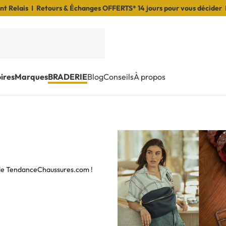
t Relais I Retours & Échanges OFFERTS* 14 jours pour vous décider 
ires
Marques
BRADERIE
Blog
Conseils
À propos
s de TendanceChaussures.com !