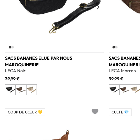
SACS BANANES ELUE PAR NOUS
SACS BANANES
MAROQUINERIE
MAROQUINERI
LECA Noir
LECA Marron
39,99 €
39,99 €
COUP DE CŒUR 💛
CULTE 💎
Add to wishlist