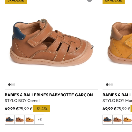
BRADERIE
BRADERIE
Add to wishlist
BABIES & BALLERINES BABYBOTTE GARÇON
BABIES & BAL
STYLO BOY Camel
STYLO BOY Mo
49,99 €
75,99 €
49,99 €
75,99 €
-34,22%
+3