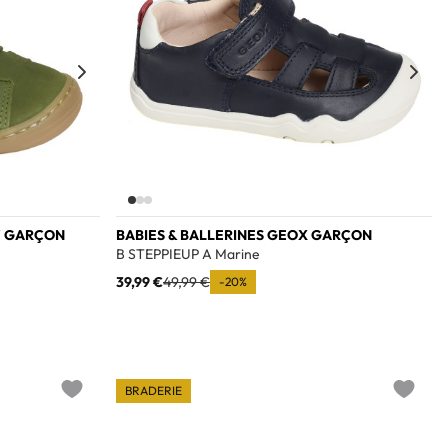
Y GARÇON
BABIES & BALLERINES GEOX GARÇON
B STEPPIEUP A Marine
39,99 €
49,99 €
-20%
BRADERIE
Add to wishlist
Add to w