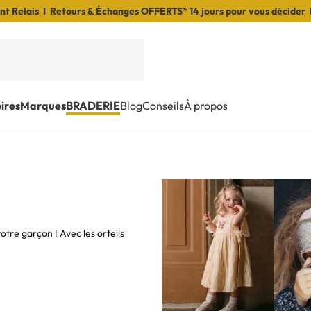
t Relais I Retours & Échanges OFFERTS* 14 jours pour vous décider 
ires
Marques
BRADERIE
Blog
Conseils
À propos
otre garçon ! Avec les orteils