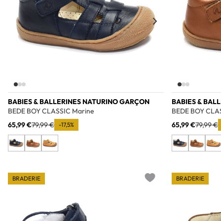
BABIES & BALLERINES NATURINO GARÇON
BABIES & BAL
BEDE BOY CLASSIC Marine
BEDE BOY CLA
65,99 €
79,99 €
65,99 €
79,99 €
-17,5%
BRADERIE
BRADERIE
Add to wishlist