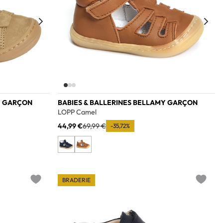
Y GARÇON
BABIES & BALLERINES BELLAMY GARÇON
LOPP Camel
44,99 €
69,99 €
-35,72%
BRADERIE
Add to wishlist
Add to w