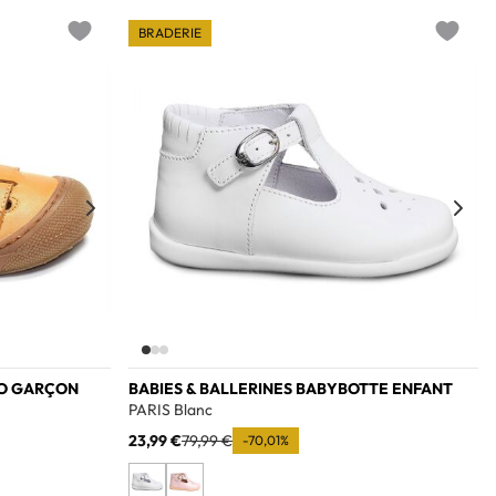
BRADERIE
Add to wishlist
Add to w
NO GARÇON
BABIES & BALLERINES BABYBOTTE ENFANT
PARIS Blanc
23,99 €
79,99 €
-70,01%