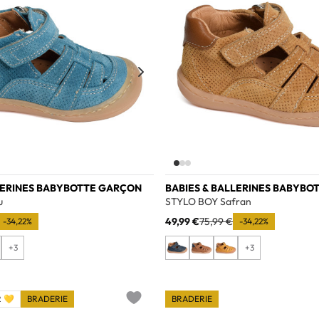
LERINES BABYBOTTE GARÇON
BABIES & BALLERINES BABYBO
u
STYLO BOY Safran
49,99 €
75,99 €
-34,22%
-34,22%
+3
+3
 💛
BRADERIE
BRADERIE
Add to wishlist