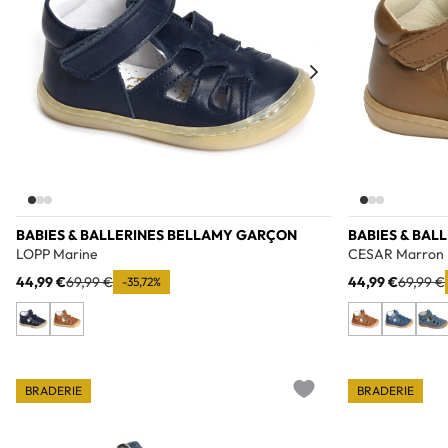
BABIES & BALLERINES BELLAMY GARÇON
BABIES & BAL
LOPP Marine
CESAR Marron
44,99 €
69,99 €
44,99 €
69,99 €
-35,72%
BRADERIE
BRADERIE
Add to wishlist