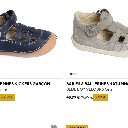
LERINES KICKERS GARÇON
BABIES & BALLERINES NATURI
rine
BEDE BOY VELOURS Gris
49,99 €
79,99 €
-35,72%
-37,5%