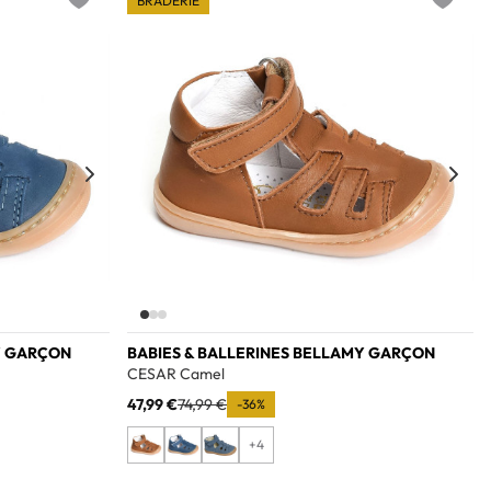
BRADERIE
Add to wishlist
Add to w
Y GARÇON
BABIES & BALLERINES BELLAMY GARÇON
CESAR Camel
47,99 €
74,99 €
-36%
+4