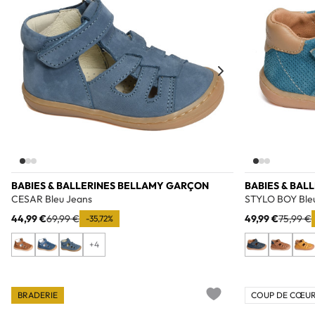
BABIES & BALLERINES BELLAMY GARÇON
BABIES & BAL
CESAR Bleu Jeans
STYLO BOY Ble
44,99 €
69,99 €
49,99 €
75,99 €
-35,72%
+4
BRADERIE
COUP DE CŒUR
Add to wishlist