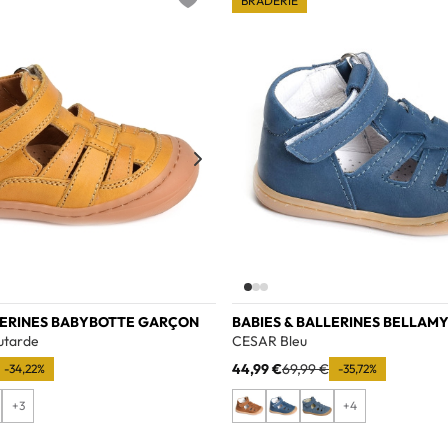
BRADERIE
Add to wishlist
LERINES BABYBOTTE GARÇON
BABIES & BALLERINES BELLAM
utarde
CESAR Bleu
44,99 €
69,99 €
-34,22%
-35,72%
+3
+4