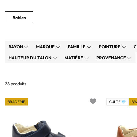
Babies
RAYON
MARQUE
FAMILLE
POINTURE
C
HAUTEUR DU TALON
MATIÈRE
PROVENANCE
28 produits
BRADERIE
CULTE 💎
BR
Add to wishlist