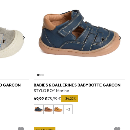
NO GARÇON
BABIES & BALLERINES BABYBOTTE GARÇON
STYLO BOY Marine
49,99 €
75,99 €
-34,22%
+3