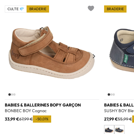
CULTE 💎
BRADERIE
BRADERIE
Add to wishlist
BABIES & BALLERINES BOPY GARÇON
BABIES & BAL
BONBEC BOY Cognac
SUSHY BOY Ble
33,99 €
67,99 €
27,99 €
55,99 €
-50,01%