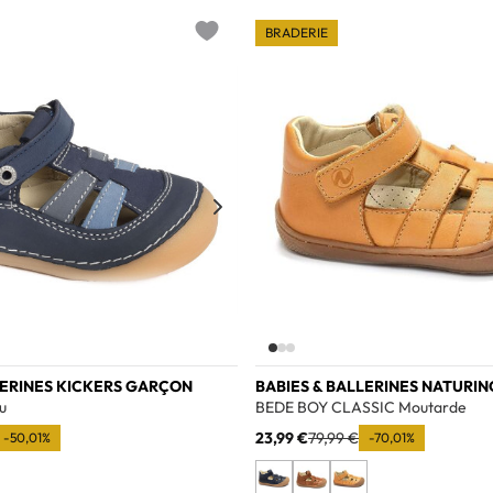
BRADERIE
Add to wishlist
LERINES KICKERS GARÇON
BABIES & BALLERINES NATURI
u
BEDE BOY CLASSIC Moutarde
23,99 €
79,99 €
-50,01%
-70,01%