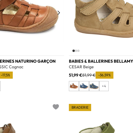
LERINES NATURINO GARÇON
BABIES & BALLERINES BELLAM
SSIC Cognac
CESAR Beige
51,99 €
81,99 €
-17,5%
-36,59%
+4
BRADERIE
Add to wishlist