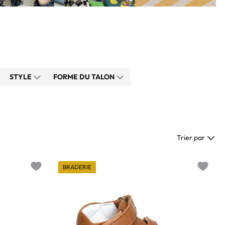
STYLE
FORME DU TALON
Trier par
BRADERIE
Add to wishlist
Add to w