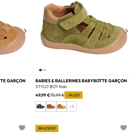
TTE GARÇON
BABIES & BALLERINES BABYBOTTE GARÇON
STYLO BOY Kaki
49,99 €
75,99 €
-34,22%
+3
BRADERIE
Add to wishlist
Add to w