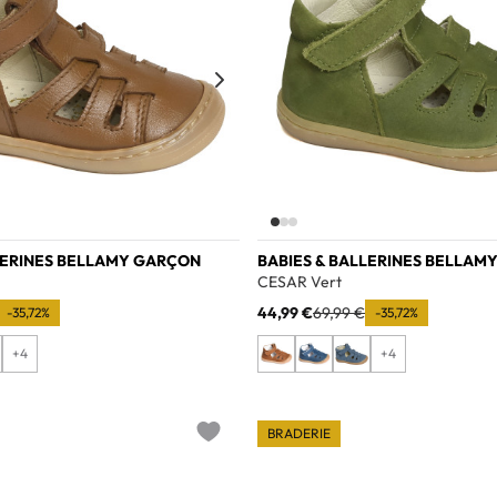
LERINES BELLAMY GARÇON
BABIES & BALLERINES BELLAM
CESAR Vert
44,99 €
69,99 €
-35,72%
-35,72%
+4
+4
BRADERIE
Add to wishlist