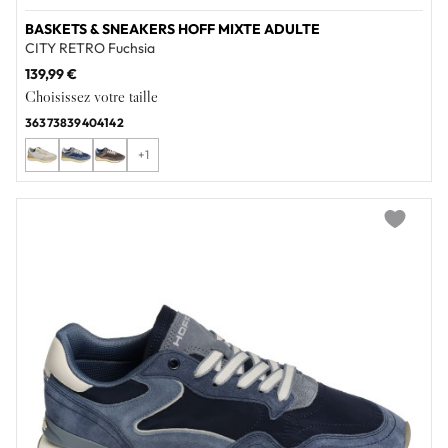
BASKETS & SNEAKERS HOFF MIXTE ADULTE
CITY RETRO Fuchsia
139,99 €
Choisissez votre taille
36
37
38
39
40
41
42
+1
Add to wi