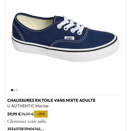
CHAUSSURES EN TOILE VANS MIXTE ADULTE
U AUTHENTIC Marine
59,99 €
74,99 €
-20%
Choisissez votre taille
35
36
37
38
39
40
41
42
...