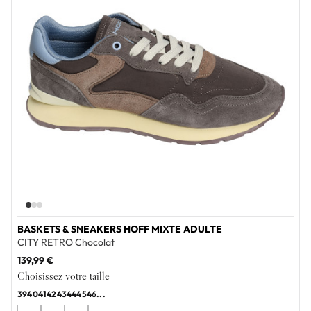
BASKETS & SNEAKERS HOFF MIXTE ADULTE
CITY RETRO Chocolat
139,99 €
Choisissez votre taille
39
40
41
42
43
44
45
46
...