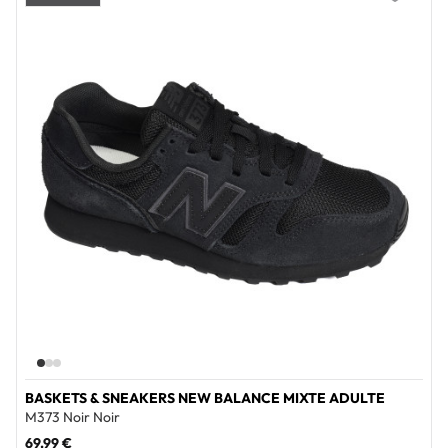
Add to wi
BASKETS & SNEAKERS NEW BALANCE MIXTE ADULTE
M373 Noir Noir
69,99 €