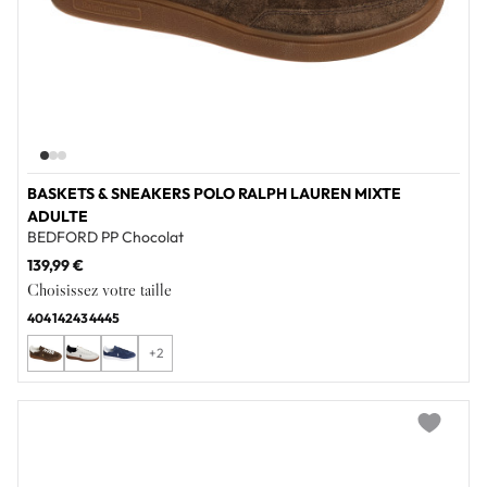
BASKETS & SNEAKERS POLO RALPH LAUREN MIXTE
ADULTE
BEDFORD PP Chocolat
139,99 €
Choisissez votre taille
40
41
42
43
44
45
+2
Add to wi