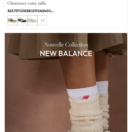
Choisissez votre taille
36
37
37½
38
38½
39½
40
40½
...
+2
Nouvelle Collection
NEW BALANCE