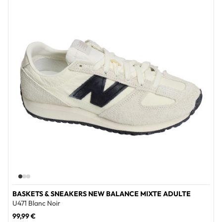
Add to wi
BASKETS & SNEAKERS NEW BALANCE MIXTE ADULTE
U471 Blanc Noir
99,99 €