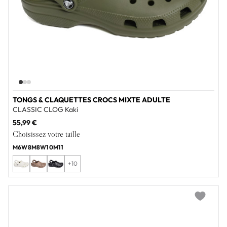
TONGS & CLAQUETTES CROCS MIXTE ADULTE
CLASSIC CLOG Kaki
55,99 €
Choisissez votre taille
M6W8
M8W10
M11
+10
Add to wi