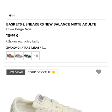
BASKETS & SNEAKERS NEW BALANCE MIXTE ADULTE
U574 Beige Noir
119,99 €
Choisissez votre taille
39½
40
40½
41½
42
42½
43
44
...
+11
NOUVEAU
COUP DE CŒUR 💛
Add to wi