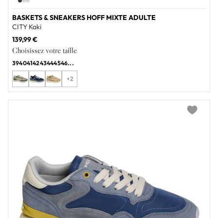
BASKETS & SNEAKERS HOFF MIXTE ADULTE
CITY Kaki
139,99 €
Choisissez votre taille
39
40
41
42
43
44
45
46
...
+2
Add to wi