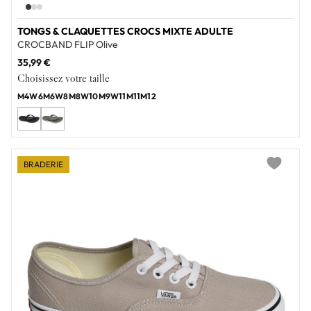
TONGS & CLAQUETTES CROCS MIXTE ADULTE
CROCBAND FLIP Olive
35,99 €
Choisissez votre taille
M4W6
M6W8
M8W10
M9W11
M11
M12
BRADERIE
Add to wi