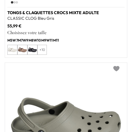
TONGS & CLAQUETTES CROCS MIXTE ADULTE
CLASSIC CLOG Bleu Gris
55,99 €
Choisissez votre taille
M5W7
M7W9
M8W10
M9W11
M11
+10
Add to wi