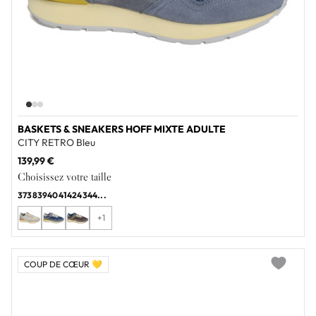
BASKETS & SNEAKERS HOFF MIXTE ADULTE
CITY RETRO Bleu
139,99 €
Choisissez votre taille
37
38
39
40
41
42
43
44
...
+1
COUP DE CŒUR 💛
Add to wi