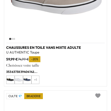
CHAUSSURES EN TOILE VANS MIXTE ADULTE
U AUTHENTIC Taupe
59,99 €
74,99 €
-20%
Choisissez votre taille
35
36
37
38
39
40
41
42
...
+1
CULTE 💎
BRADERIE
Add to wi