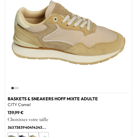
BASKETS & SNEAKERS HOFF MIXTE ADULTE
CITY Camel
139,99 €
Choisissez votre taille
36
37
38
39
40
41
42
43
...