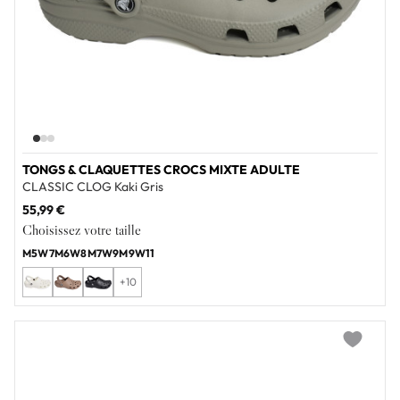
TONGS & CLAQUETTES CROCS MIXTE ADULTE
CLASSIC CLOG Kaki Gris
55,99 €
Choisissez votre taille
M5W7
M6W8
M7W9
M9W11
+10
Add to wi