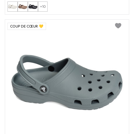
+10
COUP DE CŒUR 💛
Add to wi