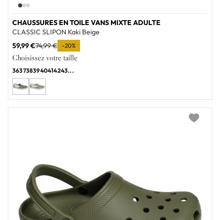
CHAUSSURES EN TOILE VANS MIXTE ADULTE
CLASSIC SLIPON Kaki Beige
59,99 €
74,99 €
-20%
Choisissez votre taille
36
37
38
39
40
41
42
43
...
Add to wi