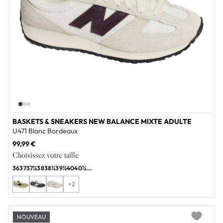
BASKETS & SNEAKERS NEW BALANCE MIXTE ADULTE
U471 Blanc Bordeaux
99,99 €
Choisissez votre taille
36
37
37½
38
38½
39½
40
40½
...
+2
NOUVEAU