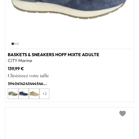
BASKETS & SNEAKERS HOFF MIXTE ADULTE
CITY Marine
139,99 €
Choisissez votre taille
39
40
41
42
43
44
45
46
...
+2
Add to wi