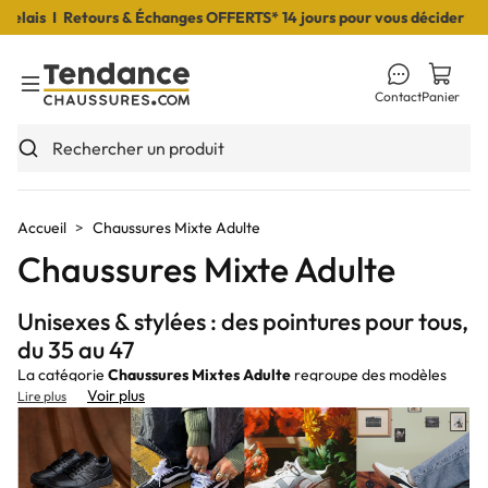
I Retours & Échanges OFFERTS* 14 jours pour vous décider I Livrais
Contact
Panier
Toggle Menu
Rechercher un produit
Accueil
Chaussures Mixte Adulte
Chaussures Mixte Adulte
Unisexes & stylées : des pointures pour tous,
du 35 au 47
La catégorie
Chaussures Mixtes Adulte
regroupe des modèles
Voir plus
unisex
Lire plus
pensés pour convenir à
toutes et tous
:
sneakers
clean,
boots/Chelsea
,
sandales
et
nu-pieds
,
mocassins/derbies
,
espadrilles
,
chaussons
et
bottes de pluie
. Des lignes
neutres et
intemporelles
, des
matériaux durables
(cuir lisse, suède, mesh