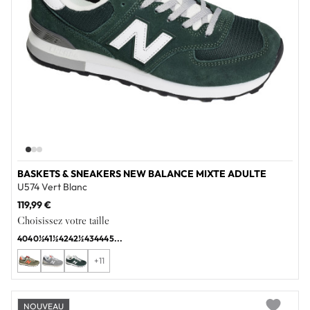
BASKETS & SNEAKERS NEW BALANCE MIXTE ADULTE
U574 Vert Blanc
119,99 €
Choisissez votre taille
40
40½
41½
42
42½
43
44
45
...
+11
NOUVEAU