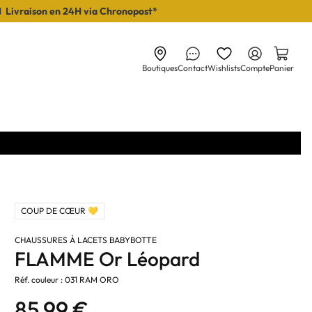
I Livraison en 24H via Chronopost*
Boutiques
Contact
Wishlists
Compte
Panier
COUP DE CŒUR 💛
CHAUSSURES À LACETS BABYBOTTE
FLAMME Or Léopard
Réf. couleur : 031 RAM ORO
85,99 €