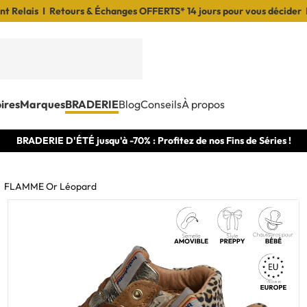
t Relais I Retours & Échanges OFFERTS* 14 jours pour vous décider 
ires
Marques
BRADERIE
Blog
Conseils
À propos
BRADERIE D'ÉTÉ jusqu'à -70% : Profitez de nos Fins de Séries !
FLAMME Or Léopard