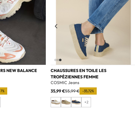
ERS NEW BALANCE
CHAUSSURES EN TOILE LES
TROPÉZIENNES FEMME
e
COSMIC Jeans
35,99 €
55,99 €
67%
-35,72%
+2