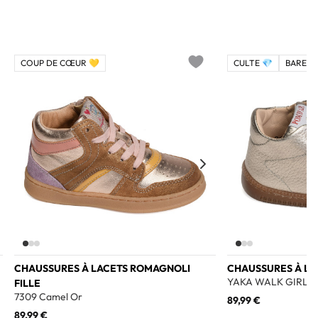
COUP DE CŒUR 💛
CULTE 💎
BAREFO
o wishlist
Add to wishlist
CHAUSSURES À LACETS ROMAGNOLI
CHAUSSURES À LAC
YAKA WALK GIRL O
FILLE
7309 Camel Or
89,99 €
89,99 €