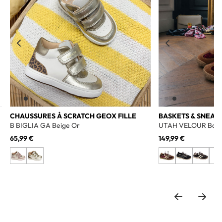
CHAUSSURES À SCRATCH GEOX FILLE
BASKETS & SNEAK
B BIGLIA GA Beige Or
UTAH VELOUR Bord
65,99 €
149,99 €
+3