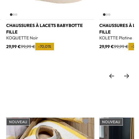
CHAUSSURES À LACETS BABYBOTTE
CHAUSSURES À LA
FILLE
FILLE
KOQUETTE Noir
KOLETTE Platine
29,99 €
99,99 €
29,99 €
99,99 €
-70,01%
-70,
NOUVEAU
NOUVEAU
o wishlist
Add to wishlist