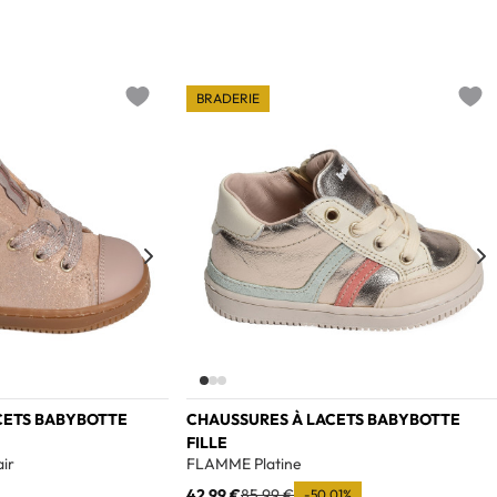
BRADERIE
Add to wishlist
Add t
CETS BABYBOTTE
CHAUSSURES À LACETS BABYBOTTE
FILLE
ir
FLAMME Platine
42,99 €
85,99 €
-50,01%