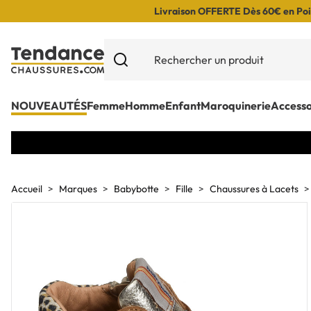
Livraison OFFERTE Dès 60€ en Poin
NOUVEAUTÉS
Femme
Homme
Enfant
Maroquinerie
Accesso
Accueil
Marques
Babybotte
Fille
Chaussures à Lacets