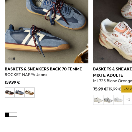
BASKETS & SNEAKERS BACK 70 FEMME
BASKETS & SNEAK
ROCKET NAPPA Jeans
MIXTE ADULTE
ML725 Blanc Orang
159,99 €
75,99 €
119,99 €
-36,
+3