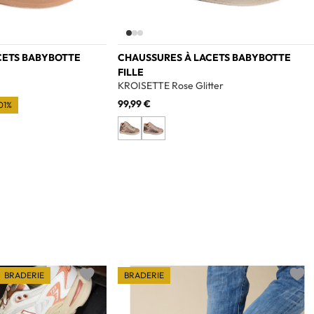
CETS BABYBOTTE
CHAUSSURES À LACETS BABYBOTTE
FILLE
KROISETTE Rose Glitter
99,99 €
01%
BRADERIE
BRADERIE
Add to wishlist
Add t