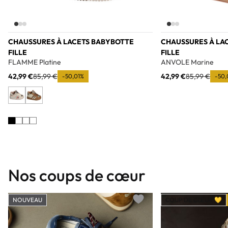
CHAUSSURES À LACETS BABYBOTTE
CHAUSSURES À LA
FILLE
FILLE
FLAMME Platine
ANVOLE Marine
42,99 €
85,99 €
42,99 €
85,99 €
-50,01%
-50,
Nos coups de cœur
NOUVEAU
COUP DE CŒUR 💛
Add to wishlist