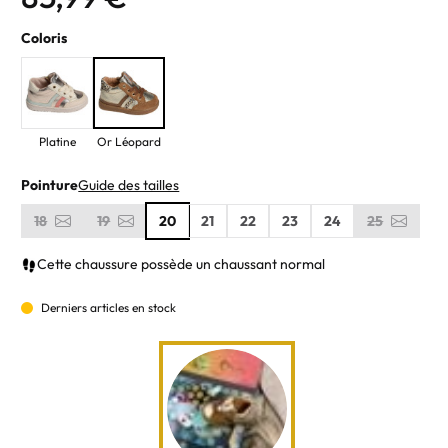
Coloris
Platine
Or Léopard
Pointure
Guide des tailles
18
19
20
21
22
23
24
25
Cette chaussure possède un chaussant normal
Derniers articles en stock