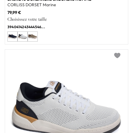
CORLISS DORSET Marine
79,99 €
Choisissez votre taille
39
40
41
42
43
44
45
46
...
Add to wi