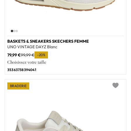
BASKETS & SNEAKERS SKECHERS FEMME
UNO VINTAGE DAYZ Blanc
79,99 €
99,99 €
-20%
Choisissez votre taille
35
36
37
38
39
40
41
BRADERIE
Add to wi