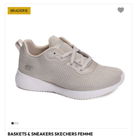
BRADERIE
Add to wi
BASKETS & SNEAKERS SKECHERS FEMME