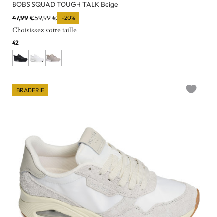
BOBS SQUAD TOUGH TALK Beige
47,99 €
59,99 €
-20%
Choisissez votre taille
42
BRADERIE
Add to wi