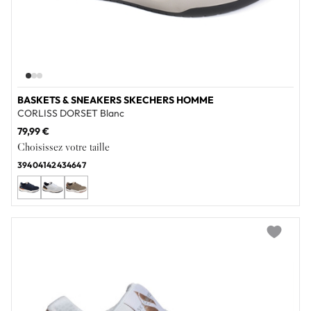
BASKETS & SNEAKERS SKECHERS HOMME
CORLISS DORSET Blanc
79,99 €
Choisissez votre taille
39
40
41
42
43
46
47
Add to wi