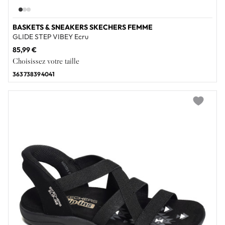
BASKETS & SNEAKERS SKECHERS FEMME
GLIDE STEP VIBEY Ecru
85,99 €
Choisissez votre taille
36
37
38
39
40
41
Add to wi