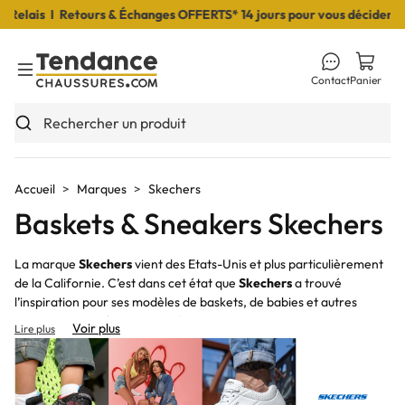
 I Retours & Échanges OFFERTS* 14 jours pour vous décider I Livrai
Contact
Panier
Toggle Menu
Rechercher un produit
Accueil
Marques
Skechers
Baskets & Sneakers Skechers
La marque
Skechers
vient des Etats-Unis et plus particulièrement
de la Californie. C’est dans cet état que
Skechers
a trouvé
l’inspiration pour ses modèles de baskets, de babies et autres
chaussures de détente. En effet, on retrouve dans le style des
Voir plus
Lire plus
chaussures proposées par
Skechers
une tendance décontractée
propre au style de vie des californiens.