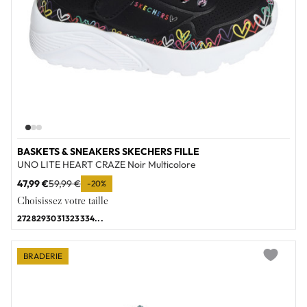
BASKETS & SNEAKERS SKECHERS FILLE
UNO LITE HEART CRAZE Noir Multicolore
47,99 €
59,99 €
-20%
Choisissez votre taille
27
28
29
30
31
32
33
34
...
BRADERIE
Add to wi