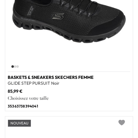
BASKETS & SNEAKERS SKECHERS FEMME
GLIDE STEP PURSUIT Noir
85,99 €
Choisissez votre taille
35
36
37
38
39
40
41
NOUVEAU
Add to wi