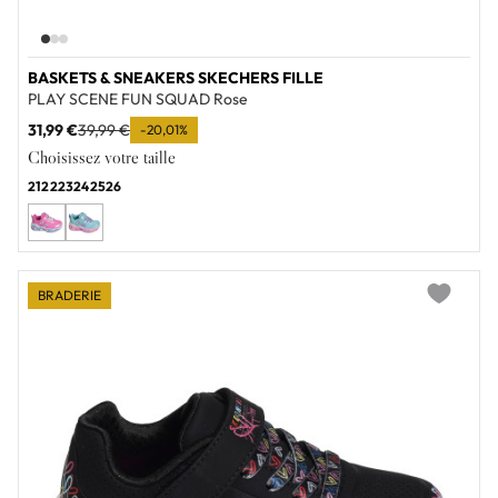
BASKETS & SNEAKERS SKECHERS FILLE
PLAY SCENE FUN SQUAD Rose
31,99 €
39,99 €
-20,01%
Choisissez votre taille
21
22
23
24
25
26
BRADERIE
Add to wi