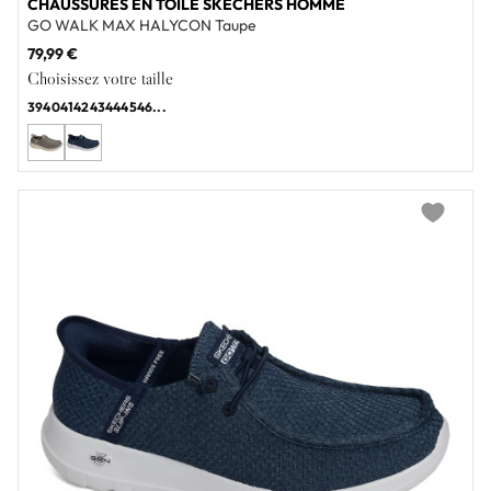
CHAUSSURES EN TOILE SKECHERS HOMME
GO WALK MAX HALYCON Taupe
79,99 €
Choisissez votre taille
39
40
41
42
43
44
45
46
...
Add to wi