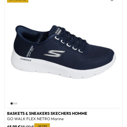
Add to wi
BASKETS & SNEAKERS SKECHERS HOMME
GO WALK FLEX NETRO Marine
68,99 €
85,99 €
-19,77%