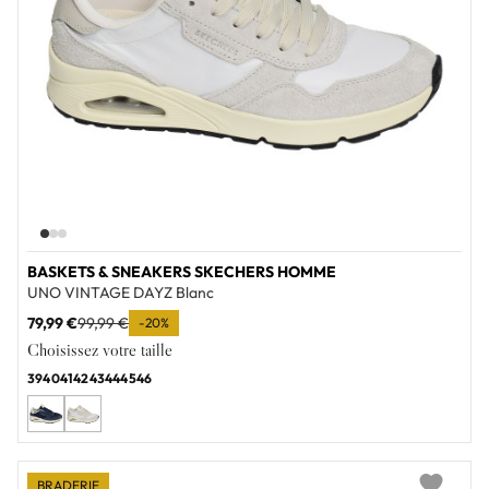
BASKETS & SNEAKERS SKECHERS HOMME
UNO VINTAGE DAYZ Blanc
79,99 €
99,99 €
-20%
Choisissez votre taille
39
40
41
42
43
44
45
46
BRADERIE