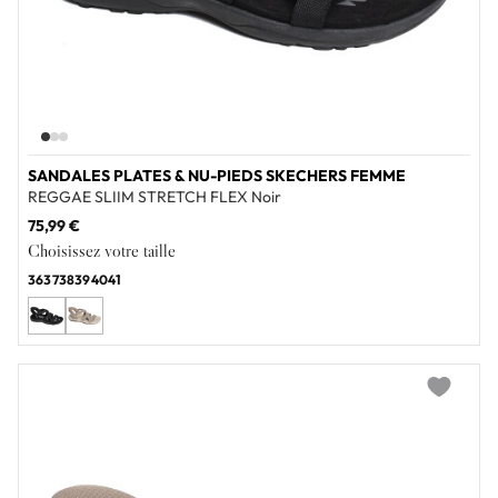
SANDALES PLATES & NU-PIEDS SKECHERS FEMME
REGGAE SLIIM STRETCH FLEX Noir
75,99 €
Choisissez votre taille
36
37
38
39
40
41
Add to wi