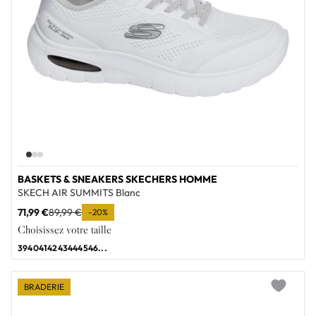
BASKETS & SNEAKERS SKECHERS HOMME
SKECH AIR SUMMITS Blanc
71,99 €
89,99 €
-20%
Choisissez votre taille
39
40
41
42
43
44
45
46
...
BRADERIE
Add to wi