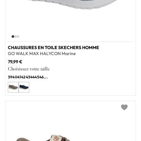
CHAUSSURES EN TOILE SKECHERS HOMME
GO WALK MAX HALYCON Marine
79,99 €
Choisissez votre taille
39
40
41
42
43
44
45
46
...
Add to wi