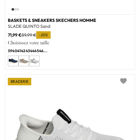
BASKETS & SNEAKERS SKECHERS HOMME
SLADE QUINTO Sand
71,99 €
89,99 €
-20%
Choisissez votre taille
39
40
41
42
43
44
45
46
...
BRADERIE
Add to wi