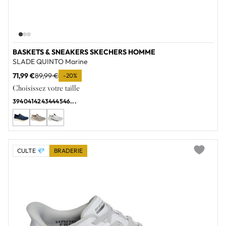
BASKETS & SNEAKERS SKECHERS HOMME
SLADE QUINTO Marine
71,99 €
89,99 €
-20%
Choisissez votre taille
39
40
41
42
43
44
45
46
...
CULTE 💎
BRADERIE
Add to wi