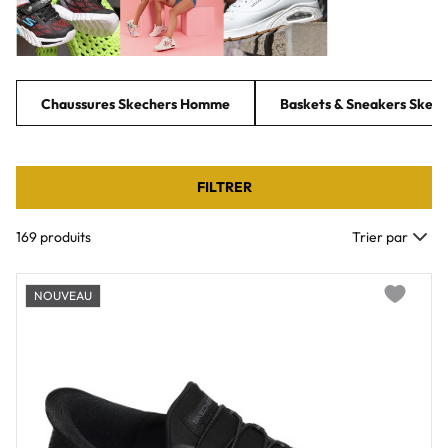
Chaussures Skechers Homme
Baskets & Sneakers Skec
FILTRER
169 produits
Trier par
NOUVEAU
Add to wi