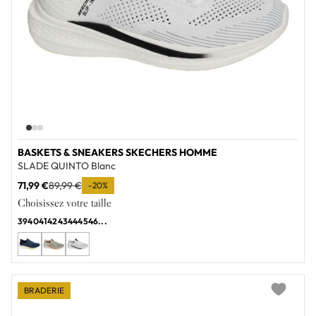
BASKETS & SNEAKERS SKECHERS HOMME
SLADE QUINTO Blanc
71,99 €
89,99 €
-20%
Choisissez votre taille
39
40
41
42
43
44
45
46
...
BRADERIE
Add to wi