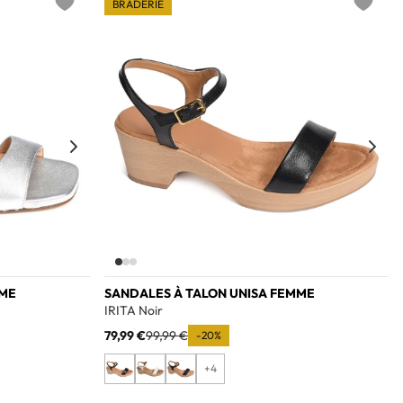
BRADERIE
Add to wishlist
Add to w
MME
SANDALES À TALON UNISA FEMME
IRITA Noir
79,99 €
99,99 €
-20%
+4