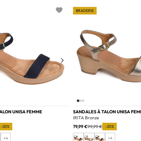
BRADERIE
Add to wishlist
TALON UNISA FEMME
SANDALES À TALON UNISA FE
IRITA Bronze
79,99 €
99,99 €
-20%
-20%
+4
+4