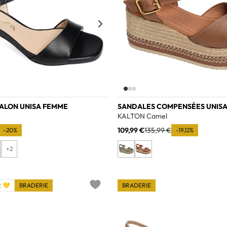
TALON UNISA FEMME
SANDALES COMPENSÉES UNIS
KALTON Camel
109,99 €
135,99 €
-20%
-19,12%
+2
 💛
BRADERIE
BRADERIE
Add to wishlist