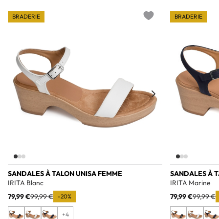
BRADERIE
BRADERIE
Add to wishlist
SANDALES À TALON UNISA FEMME
SANDALES À 
IRITA Blanc
IRITA Marine
79,99 €
99,99 €
79,99 €
99,99 €
-20%
+4