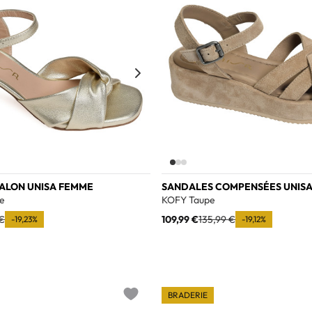
TALON UNISA FEMME
SANDALES COMPENSÉES UNIS
e
KOFY Taupe
 €
109,99 €
135,99 €
-19,23%
-19,12%
BRADERIE
Add to wishlist