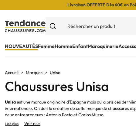
Livraison OFFERTE Dès 60€ en Poin
NOUVEAUTÉS
Femme
Homme
Enfant
Maroquinerie
Accesso
Accueil
Marques
Unisa
Chaussures Unisa
Unisa
est une marque originaire d'Espagne mais qui a pris ces derniè
internationale. On doit la création de cette marque de chaussures es
deux entrepreneurs : Antonio Porta et Carlos Musso.
Voir plus
Lire plus
Sur notre e-shop, vous pourrez découvrir des
babies
,
bottes
,
bottes de
mocassins
,
mules
et sandales de la marque
Unisa
.
A talon
,
compensé