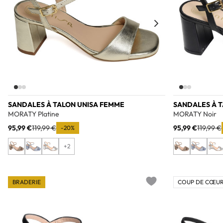
SANDALES À TALON UNISA FEMME
SANDALES À 
MORATY Platine
MORATY Noir
95,99 €
119,99 €
95,99 €
119,99 €
-20%
+2
BRADERIE
COUP DE CŒUR
Add to wishlist