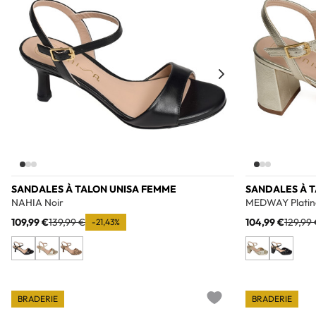
SANDALES À TALON UNISA FEMME
SANDALES À 
NAHIA Noir
MEDWAY Platin
109,99 €
139,99 €
104,99 €
129,99
-21,43%
BRADERIE
BRADERIE
Add to wishlist