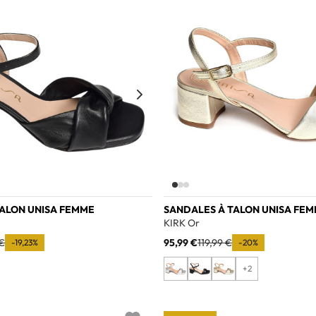
TALON UNISA FEMME
SANDALES À TALON UNISA FE
KIRK Or
 €
95,99 €
119,99 €
-19,23%
-20%
+2