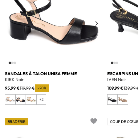
SANDALES À TALON UNISA FEMME
ESCARPINS UN
KIRK Noir
IVEN Noir
95,99 €
119,99 €
109,99 €
139,99 
-20%
+2
BRADERIE
COUP DE CŒUR
Add to wishlist