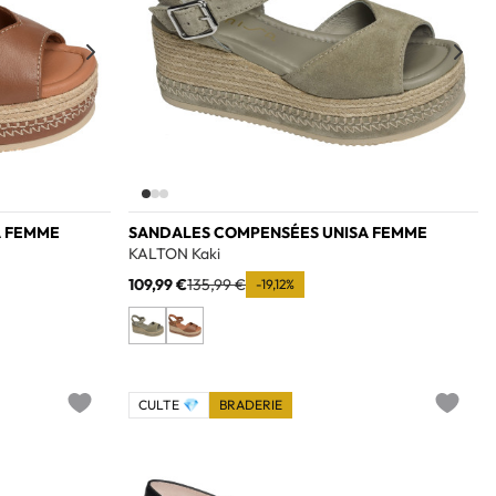
A FEMME
SANDALES COMPENSÉES UNISA FEMME
KALTON Kaki
109,99 €
135,99 €
-19,12%
CULTE 💎
BRADERIE
Add to wishlist
Add to w