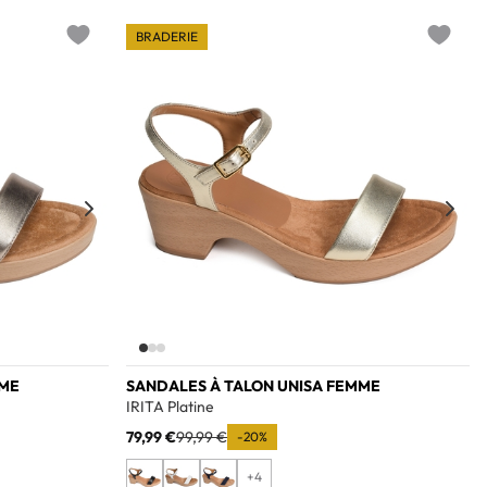
BRADERIE
Add to wishlist
Add to w
MME
SANDALES À TALON UNISA FEMME
IRITA Platine
79,99 €
99,99 €
-20%
+4