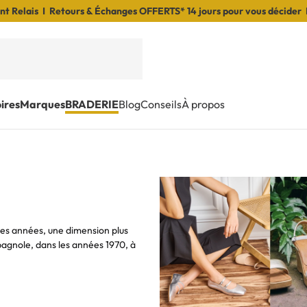
t Relais I Retours & Échanges OFFERTS* 14 jours pour vous décider 
ires
Marques
BRADERIE
Blog
Conseils
À propos
res années, une dimension plus
pagnole, dans les années 1970, à
 pluie
,
bottines
,
escarpins
,
es
ou
nu-pieds
, les chaussures de la