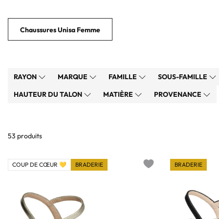
marque accessoiriseront à merveille vos looks.
Chaussures Unisa Femme
RAYON
MARQUE
FAMILLE
SOUS-FAMILLE
HAUTEUR DU TALON
MATIÈRE
PROVENANCE
53 produits
COUP DE CŒUR 💛
BRADERIE
BRADERIE
Add to wishlist