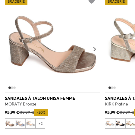
BRADERIE
BRADERIE
Add to wishlist
SANDALES À TALON UNISA FEMME
SANDALES À 
MORATY Bronze
KIRK Platine
95,99 €
119,99 €
95,99 €
119,99 €
-20%
+2