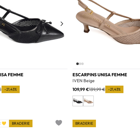
ISA FEMME
ESCARPINS UNISA FEMME
IVEN Beige
€
109,99 €
139,99 €
-21,43%
-21,43%
 💛
BRADERIE
BRADERIE
Add to wishlist