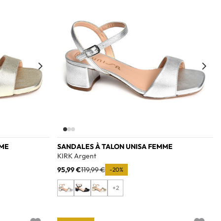
MME
SANDALES À TALON UNISA FEMME
KIRK Argent
95,99 €
119,99 €
-20%
+2