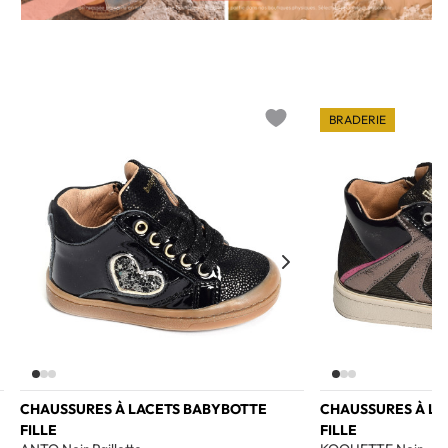
BRADERIE
o wishlist
Add to wishlist
CHAUSSURES À LACETS BABYBOTTE
CHAUSSURES À LA
FILLE
FILLE