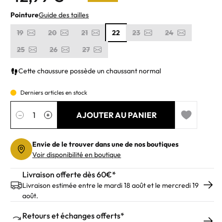
Pointure
Guide des tailles
19
20
21
22
23
24
25
26
27
Cette chaussure possède un chaussant normal
Derniers articles en stock
Quantité
AJOUTER AU PANIER
−
+
Add to wishl
Envie de le trouver dans une de nos boutiques
Voir disponibilité en boutique
Livraison offerte dès 60€*
Livraison estimée entre le mardi 18 août et le mercredi 19
août.
Retours et échanges offerts*