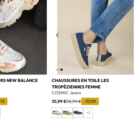
ERS NEW BALANCE
CHAUSSURES EN TOILE LES
TROPÉZIENNES FEMME
e
COSMIC Jeans
35,99 €
55,99 €
67%
-35,72%
+2