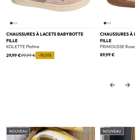
CHAUSSURES À LACETS BABYBOTTE
CHAUSSURES À LA
FILLE
FILLE
KOLETTE Platine
FRIMOUSSE Rose Cl
89,99 €
29,99 €
99,99 €
-70,01%
NOUVEAU
NOUVEAU
o wishlist
Add to wishlist