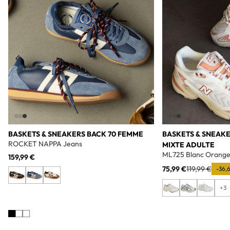
BASKETS & SNEAKERS BACK 70 FEMME
BASKETS & SNEAK
ROCKET NAPPA Jeans
MIXTE ADULTE
ML725 Blanc Orang
159,99 €
75,99 €
119,99 €
-36,
+3