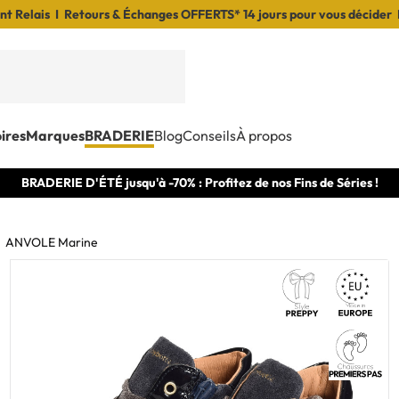
t Relais I Retours & Échanges OFFERTS* 14 jours pour vous décider 
ires
Marques
BRADERIE
Blog
Conseils
À propos
BRADERIE D'ÉTÉ jusqu'à -70% : Profitez de nos Fins de Séries !
ANVOLE Marine