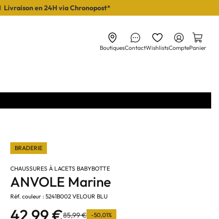
I Livraison en 24H via Chronopost*
Boutiques
Contact
Wishlists
Compte
Panier
BRADERIE
CHAUSSURES À LACETS BABYBOTTE
ANVOLE Marine
Réf. couleur : 5241B002 VELOUR BLU
42,99 €
85,99 €
-50,01%