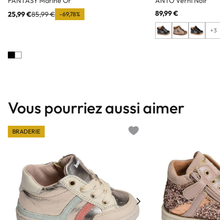
FANTASY Marine Or
ANTO Verni Noir
89,99 €
25,99 €
85,99 €
-69,78%
+3
Vous pourriez aussi aimer
BRADERIE
Add to wishlist