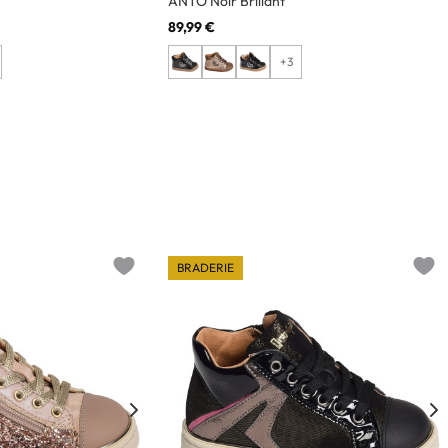
ANTO Noir Brillant
89,99 €
+3
BRADERIE
Add to wishlist
Add t