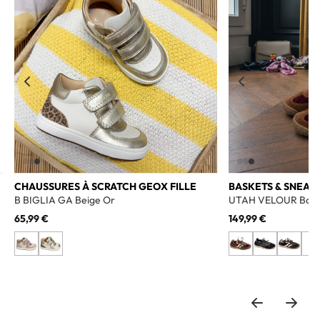
CHAUSSURES À SCRATCH GEOX FILLE
BASKETS & SNEAK
B BIGLIA GA Beige Or
UTAH VELOUR Bord
65,99 €
149,99 €
+3