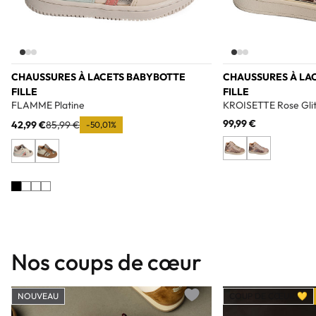
CHAUSSURES À LACETS BABYBOTTE
CHAUSSURES À LA
FILLE
FILLE
FLAMME Platine
KROISETTE Rose Glit
99,99 €
42,99 €
85,99 €
-50,01%
Nos coups de cœur
NOUVEAU
COUP DE CŒUR 💛
Add to wishlist