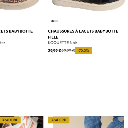
CETS BABYBOTTE
CHAUSSURES À LACETS BABYBOTTE
FILLE
ter
KOQUETTE Noir
29,99 €
99,99 €
-70,01%
BRADERIE
BRADERIE
Add to wishlist
Add t