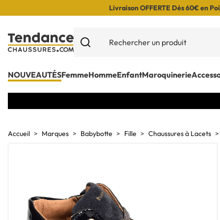
Livraison OFFERTE Dès 60€ en Poin
NOUVEAUTÉS
Femme
Homme
Enfant
Maroquinerie
Accesso
Accueil
Marques
Babybotte
Fille
Chaussures à Lacets