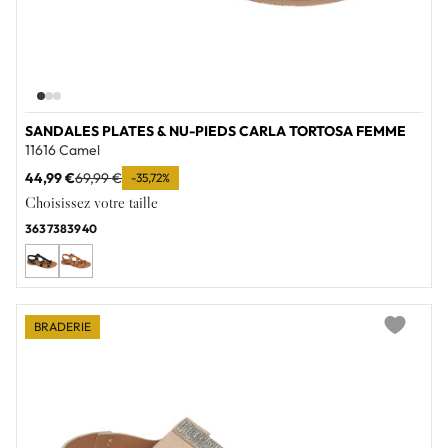
SANDALES PLATES & NU-PIEDS CARLA TORTOSA FEMME
11616 Camel
44,99 €
69,99 €
-35,72%
Choisissez votre taille
36
37
38
39
40
BRADERIE
Add to wi