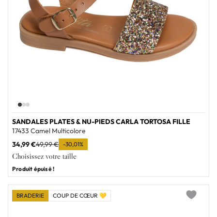
SANDALES PLATES & NU-PIEDS CARLA TORTOSA FILLE
17433 Camel Multicolore
34,99 €
49,99 €
-30,01%
Choisissez votre taille
Produit épuisé !
BRADERIE
COUP DE CŒUR 💛
Add to wi