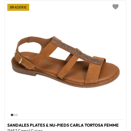
BRADERIE
Add to wi
SANDALES PLATES & NU-PIEDS CARLA TORTOSA FEMME
11657 Camel Cuivre