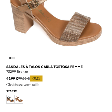
SANDALES À TALON CARLA TORTOSA FEMME
73299 Bronze
49,99 €
79,99 €
-37,5%
Choisissez votre taille
37
38
39