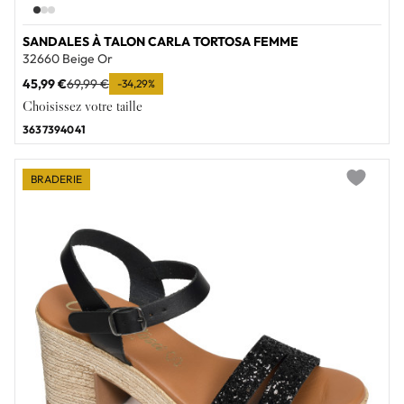
SANDALES À TALON CARLA TORTOSA FEMME
32660 Beige Or
45,99 €
69,99 €
-34,29%
Choisissez votre taille
36
37
39
40
41
BRADERIE
Add to wi