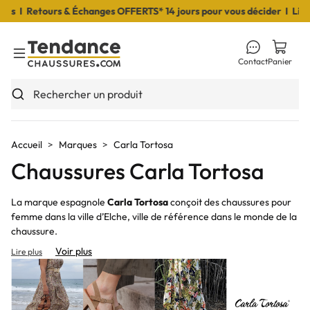
etours & Échanges OFFERTS* 14 jours pour vous décider I Livraison 
Contact
Panier
Toggle Menu
Rechercher un produit
Accueil
Marques
Carla Tortosa
Chaussures Carla Tortosa
La marque espagnole
Carla Tortosa
conçoit des chaussures pour
femme dans la ville d’Elche, ville de référence dans le monde de la
chaussure.
Voir plus
Lire plus
Sur notre e-shop, vous pourrez découvrir des
ballerines
,
bottines
,
mules
et sandales de la marque
Carla Tortosa
.
Compensées
,
nu-
pieds
ou
à talon
de la marque qui accessoiriseront à merveille vos
looks. Aussi, retrouvez des claquettes pour
fille
.