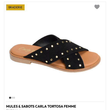
BRADERIE
Add to wi
MULES & SABOTS CARLA TORTOSA FEMME