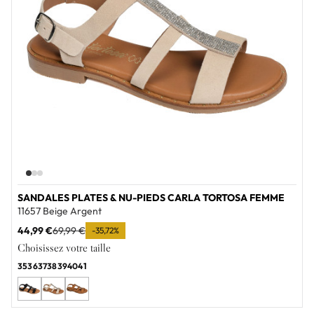
SANDALES PLATES & NU-PIEDS CARLA TORTOSA FEMME
11657 Beige Argent
44,99 €
69,99 €
-35,72%
Choisissez votre taille
35
36
37
38
39
40
41