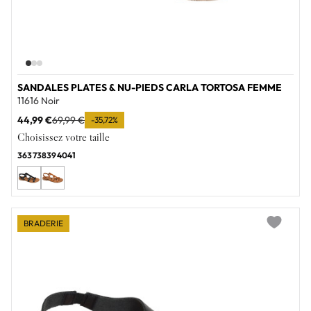
SANDALES PLATES & NU-PIEDS CARLA TORTOSA FEMME
11616 Noir
44,99 €
69,99 €
-35,72%
Choisissez votre taille
36
37
38
39
40
41
BRADERIE
Add to wi