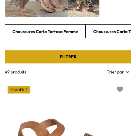
Chaussures Carla Tortosa Femme
Chaussures Carla Tort
FILTRER
49 produits
Trier par
BRADERIE
Add to wi