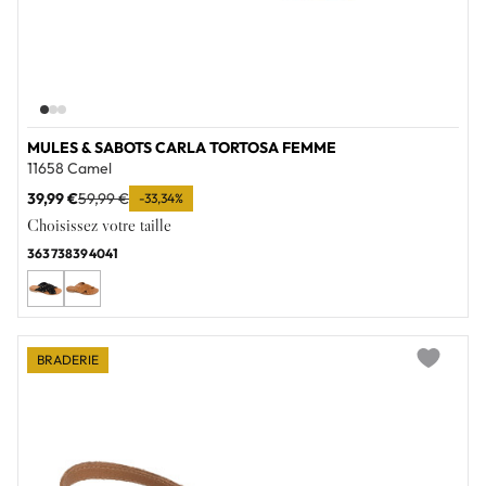
MULES & SABOTS CARLA TORTOSA FEMME
11658 Camel
39,99 €
59,99 €
-33,34%
Choisissez votre taille
36
37
38
39
40
41
BRADERIE
Add to wi