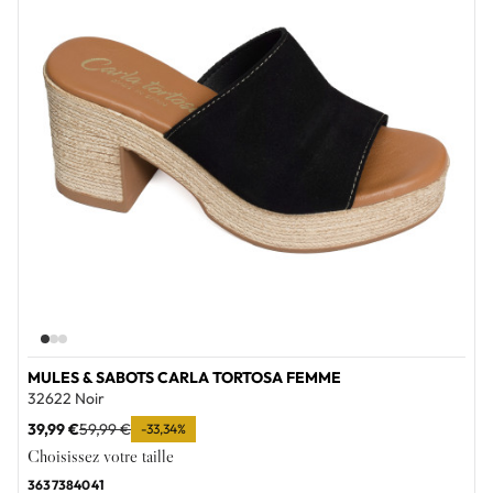
MULES & SABOTS CARLA TORTOSA FEMME
32622 Noir
39,99 €
59,99 €
-33,34%
Choisissez votre taille
36
37
38
40
41