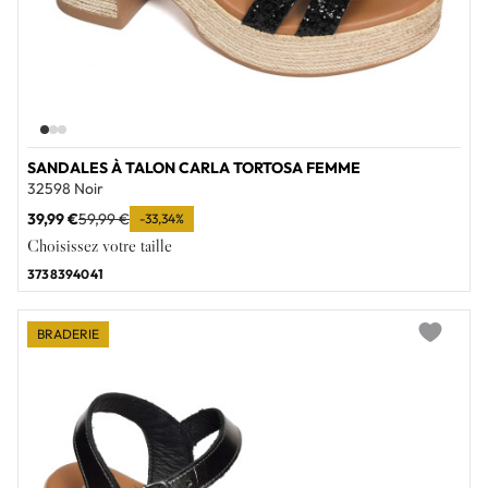
SANDALES À TALON CARLA TORTOSA FEMME
32598 Noir
39,99 €
59,99 €
-33,34%
Choisissez votre taille
37
38
39
40
41
BRADERIE
Add to wi