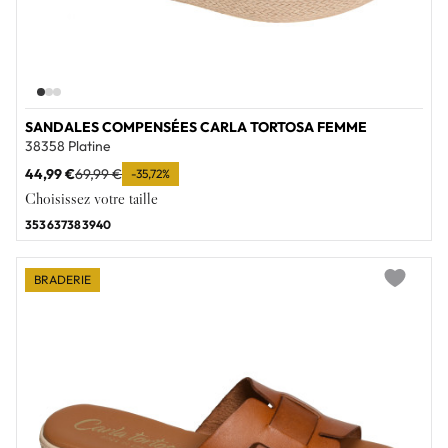
SANDALES COMPENSÉES CARLA TORTOSA FEMME
38358 Platine
44,99 €
69,99 €
-35,72%
Choisissez votre taille
35
36
37
38
39
40
BRADERIE
Add to wi