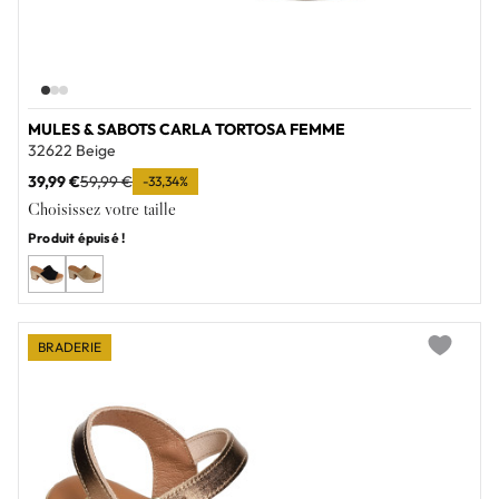
MULES & SABOTS CARLA TORTOSA FEMME
32622 Beige
39,99 €
59,99 €
-33,34%
Choisissez votre taille
Produit épuisé !
BRADERIE
Add to wi