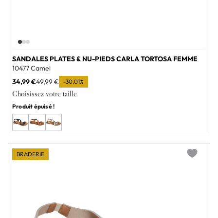
SANDALES PLATES & NU-PIEDS CARLA TORTOSA FEMME
10477 Camel
34,99 €
49,99 €
-30,01%
Choisissez votre taille
Produit épuisé !
BRADERIE
Add to wi