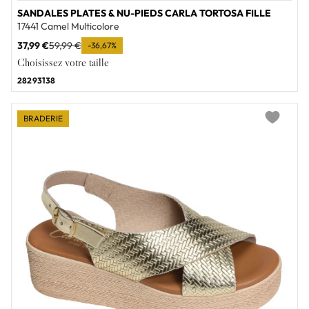
SANDALES PLATES & NU-PIEDS CARLA TORTOSA FILLE
17441 Camel Multicolore
37,99 €
59,99 €
-36,67%
Choisissez votre taille
28
29
31
38
BRADERIE
Add to wi