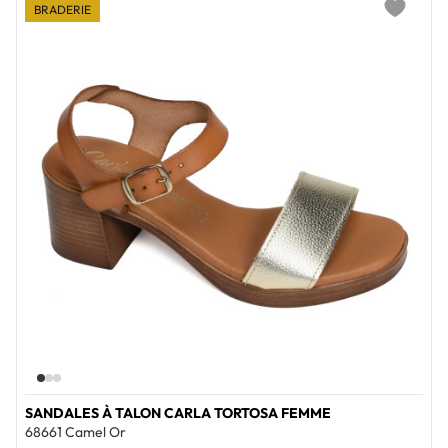
BRADERIE
Add to wi
SANDALES À TALON CARLA TORTOSA FEMME
68661 Camel Or