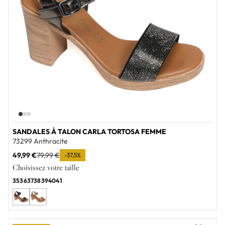
SANDALES À TALON CARLA TORTOSA FEMME
73299 Anthracite
49,99 €
79,99 €
-37,5%
Choisissez votre taille
35
36
37
38
39
40
41