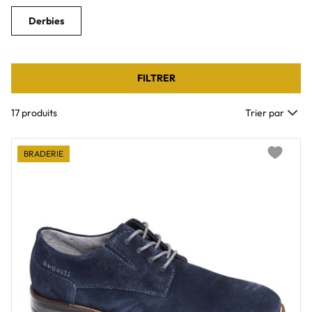
Derbies
FILTRER
17 produits
Trier par
BRADERIE
Add to wi