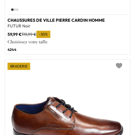
CHAUSSURES DE VILLE PIERRE CARDIN HOMME
FUTUR Noir
59,99 €
119,99 €
-50%
Choisissez votre taille
42
44
BRADERIE
Add to wi