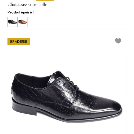
Choisissez votre taille
Produit épuisé !
BRADERIE
Add to wi