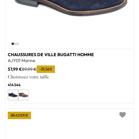
CHAUSSURES DE VILLE BUGATTI HOMME
AJY07 Marine
57,99 €
89,99 €
-35,56%
Choisissez votre taille
41
43
44
BRADERIE
Add to wi