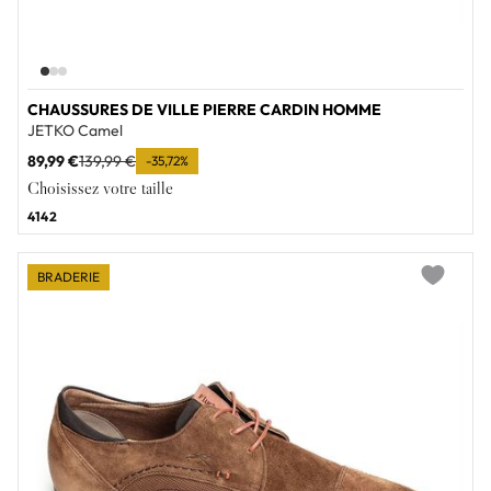
CHAUSSURES DE VILLE PIERRE CARDIN HOMME
JETKO Camel
89,99 €
139,99 €
-35,72%
Choisissez votre taille
41
42
BRADERIE
Add to wi