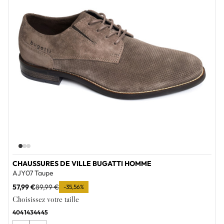
CHAUSSURES DE VILLE BUGATTI HOMME
AJY07 Taupe
57,99 €
89,99 €
-35,56%
Choisissez votre taille
40
41
43
44
45