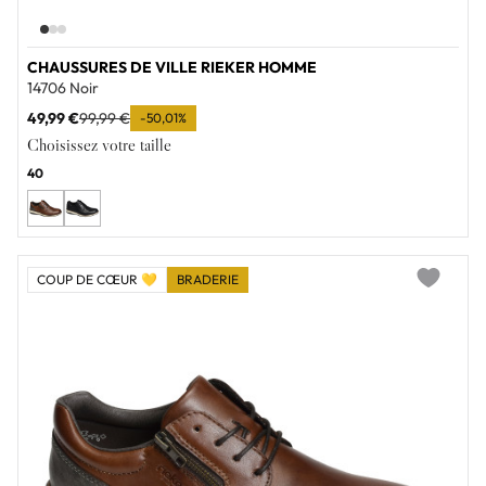
CHAUSSURES DE VILLE RIEKER HOMME
14706 Noir
49,99 €
99,99 €
-50,01%
Choisissez votre taille
40
COUP DE CŒUR 💛
BRADERIE
Add to wi