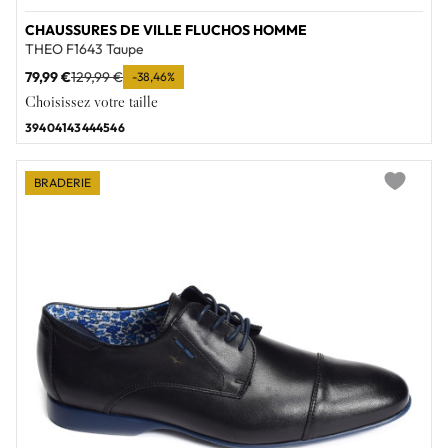
CHAUSSURES DE VILLE FLUCHOS HOMME
THEO F1643 Taupe
79,99 €
129,99 €
-38,46%
Choisissez votre taille
39
40
41
43
44
45
46
BRADERIE
Add to wi