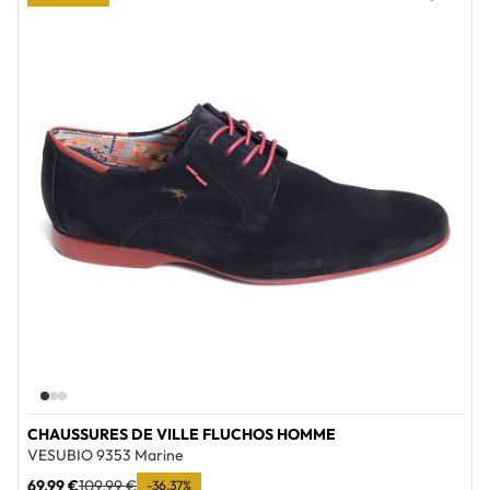
Add to wi
CHAUSSURES DE VILLE FLUCHOS HOMME
VESUBIO 9353 Marine
69,99 €
109,99 €
-36,37%