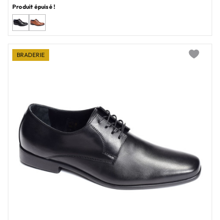
Produit épuisé !
BRADERIE
Add to wi