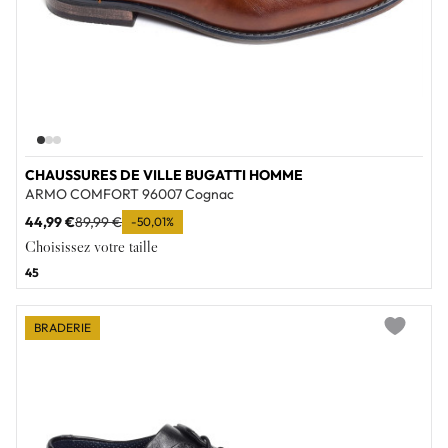
CHAUSSURES DE VILLE BUGATTI HOMME
ARMO COMFORT 96007 Cognac
44,99 €
89,99 €
-50,01%
Choisissez votre taille
45
BRADERIE
Add to wi