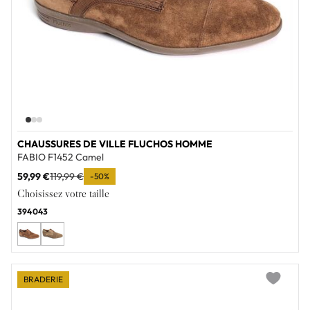
CHAUSSURES DE VILLE FLUCHOS HOMME
FABIO F1452 Camel
59,99 €
119,99 €
-50%
Choisissez votre taille
39
40
43
BRADERIE
Add to wi