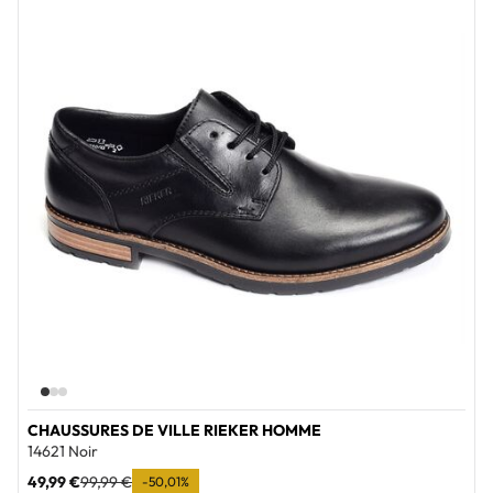
Add to wi
CHAUSSURES DE VILLE RIEKER HOMME
14621 Noir
49,99 €
99,99 €
-50,01%