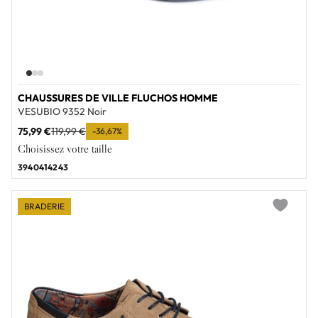
CHAUSSURES DE VILLE FLUCHOS HOMME
VESUBIO 9352 Noir
75,99 €
119,99 €
-36,67%
Choisissez votre taille
39
40
41
42
43
BRADERIE
Add to wi