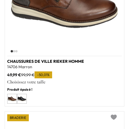
CHAUSSURES DE VILLE RIEKER HOMME
14706 Marron
49,99 €
99,99 €
-50,01%
Choisissez votre taille
Produit épuisé !
BRADERIE
Add to wi