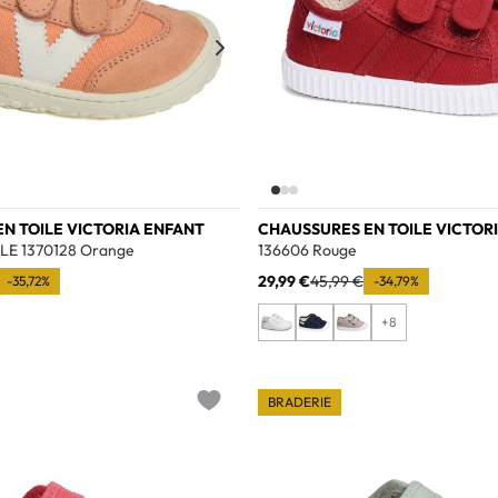
N TOILE VICTORIA ENFANT
CHAUSSURES EN TOILE VICTOR
E 1370128 Orange
136606 Rouge
29,99 €
45,99 €
-35,72%
-34,79%
+8
BRADERIE
Add to wishlist