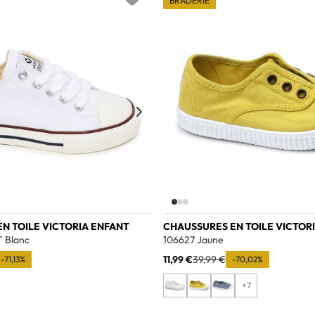
BRADERIE
Add to wishlist
N TOILE VICTORIA ENFANT
CHAUSSURES EN TOILE VICTOR
 Blanc
106627 Jaune
11,99 €
39,99 €
-71,13%
-70,02%
+7