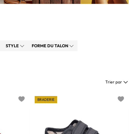
STYLE
FORME DU TALON
Trier par
BRADERIE
Add to wishlist
Add to w