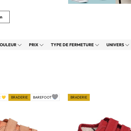
On
OULEUR
PRIX
TYPE DE FERMETURE
UNIVERS
 💛
BRADERIE
BAREFOOT 🌀
BRADERIE
Add to wishlist