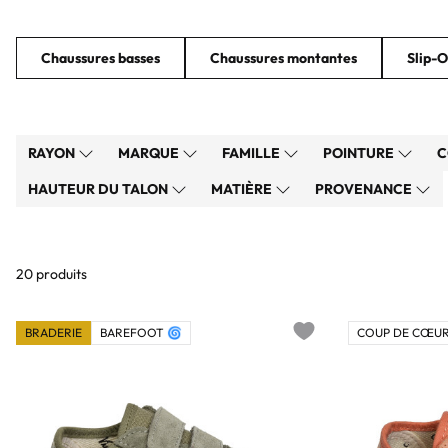
Chaussures basses
Chaussures montantes
Slip-
RAYON
MARQUE
FAMILLE
POINTURE
C
HAUTEUR DU TALON
MATIÈRE
PROVENANCE
20 produits
BRADERIE
BAREFOOT 🌀
COUP DE CŒUR
Add to wishlist