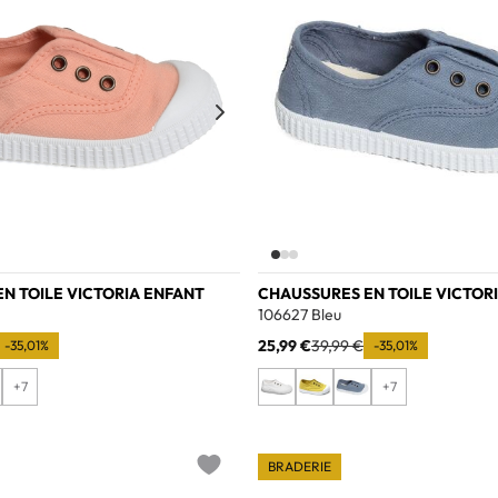
N TOILE VICTORIA ENFANT
CHAUSSURES EN TOILE VICTOR
106627 Bleu
25,99 €
39,99 €
-35,01%
-35,01%
+7
+7
BRADERIE
Add to wishlist