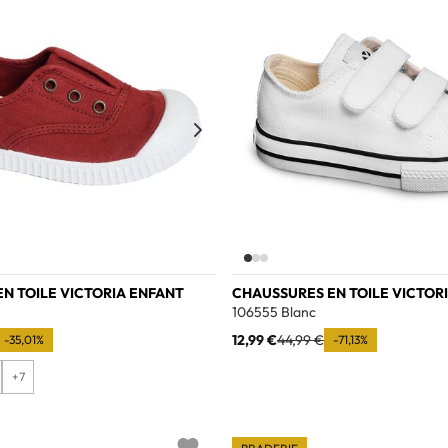
N TOILE VICTORIA ENFANT
CHAUSSURES EN TOILE VICTOR
106555 Blanc
12,99 €
44,99 €
-35,01%
-71,13%
+7