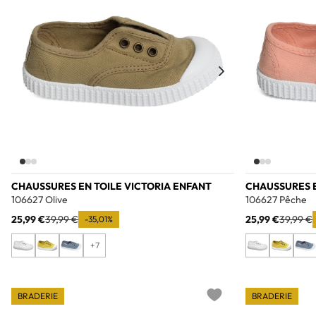
CHAUSSURES EN TOILE VICTORIA ENFANT
CHAUSSURES E
106627 Olive
106627 Pêche
25,99 €
39,99 €
25,99 €
39,99 €
-35,01%
+7
BRADERIE
BRADERIE
Add to wishlist