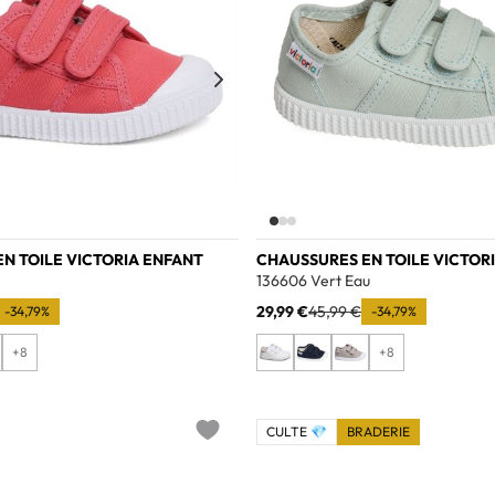
N TOILE VICTORIA ENFANT
CHAUSSURES EN TOILE VICTOR
136606 Vert Eau
29,99 €
45,99 €
-34,79%
-34,79%
+8
+8
CULTE 💎
BRADERIE
Add to wishlist