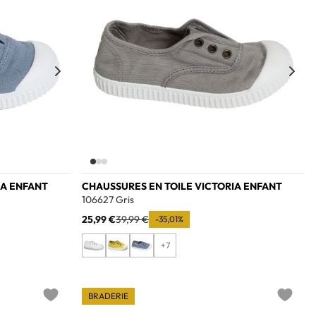
IA ENFANT
CHAUSSURES EN TOILE VICTORIA ENFANT
106627 Gris
25,99 €
39,99 €
-35,01%
+7
BRADERIE
Add to wishlist
Add to w