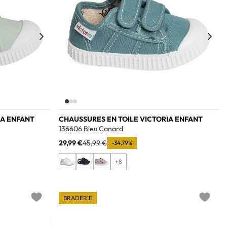
IA ENFANT
CHAUSSURES EN TOILE VICTORIA ENFANT
136606 Bleu Canard
29,99 €
45,99 €
-34,79%
+8
BRADERIE
Add to wishlist
Add to w