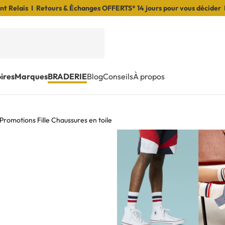
t Relais I Retours & Échanges OFFERTS* 14 jours pour vous décider 
ires
Marques
BRADERIE
Blog
Conseils
À propos
Promotions Fille Chaussures en toile