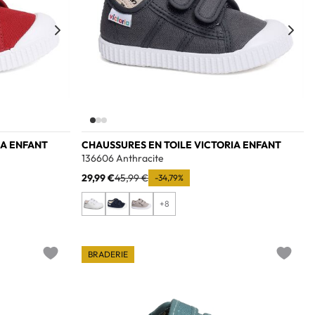
IA ENFANT
CHAUSSURES EN TOILE VICTORIA ENFANT
136606 Anthracite
29,99 €
45,99 €
-34,79%
+8
BRADERIE
Add to wishlist
Add to w