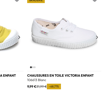
BRADERIE
Add to wishlist
Add to w
IA ENFANT
CHAUSSURES EN TOILE VICTORIA ENFANT
106613 Blanc
9,99 €
31,99 €
-68,77%