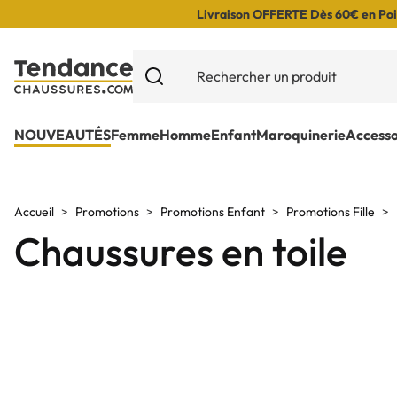
Livraison OFFERTE Dès 60€ en Poin
NOUVEAUTÉS
Femme
Homme
Enfant
Maroquinerie
Accesso
Accueil
Promotions
Promotions Enfant
Promotions Fille
Chaussures en toile