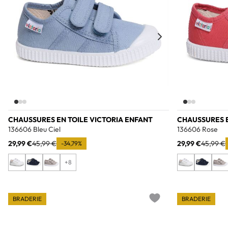
CHAUSSURES EN TOILE VICTORIA ENFANT
CHAUSSURES E
136606 Bleu Ciel
136606 Rose
29,99 €
45,99 €
29,99 €
45,99 €
-34,79%
+8
BRADERIE
BRADERIE
Add to wishlist