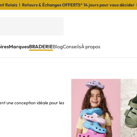
t Relais I Retours & Échanges OFFERTS* 14 jours pour vous décider 
ires
Marques
BRADERIE
Blog
Conseils
À propos
tent une conception idéale pour les