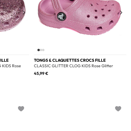
ILLE
TONGS & CLAQUETTES CROCS FILLE
 KIDS Rose
CLASSIC GLITTER CLOG KIDS Rose Glitter
45,99 €
Add to wishlist
Add to w