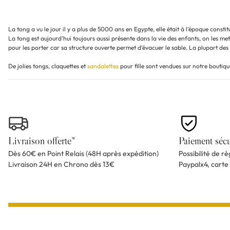
La tong a vu le jour il y a plus de 5000 ans en Egypte, elle était à l’époque constit
La tong est aujourd’hui toujours aussi présente dans la vie des enfants, on les m
pour les porter car sa structure ouverte permet d’évacuer le sable. La plupart de
De jolies tongs, claquettes et
sandalettes
pour fille sont vendues sur notre boutiqu
Livraison offerte*
Paiement sécu
Dès 60€ en Point Relais (48H après expédition)
Possibilité de r
Livraison 24H en Chrono dès 13€
Paypalx4, carte