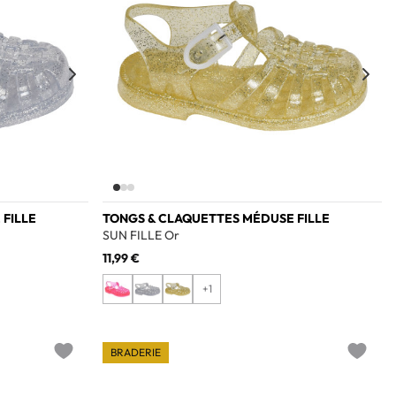
FILLE
TONGS & CLAQUETTES MÉDUSE FILLE
SUN FILLE Or
11,99 €
+1
BRADERIE
Add to wishlist
Add to w