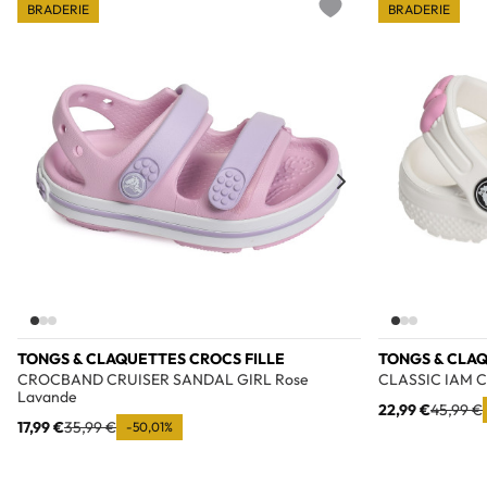
BRADERIE
BRADERIE
Add to wishlist
TONGS & CLAQUETTES CROCS FILLE
TONGS & CLAQ
CROCBAND CRUISER SANDAL GIRL Rose
CLASSIC IAM C
Lavande
22,99 €
45,99 €
17,99 €
35,99 €
-50,01%