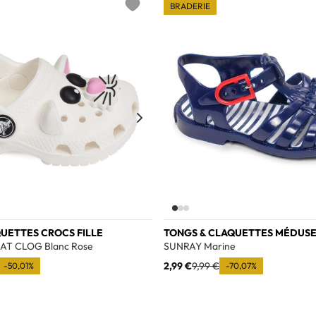
BRADERIE
Add to wishlist
UETTES CROCS FILLE
TONGS & CLAQUETTES MÉDUSE
AT CLOG Blanc Rose
SUNRAY Marine
2,99 €
9,99 €
-50,01%
-70,07%