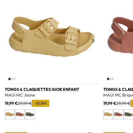
Add to wishlist
TONGS & CLAQUETTES IGOR ENFANT
TONGS & CLA
MAUI MC Jaune
MAUI MC Briqu
19,99 €
29,99 €
19,99 €
29,99 €
-33,34%