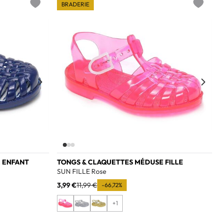
BRADERIE
Add to wishlist
Add to w
 ENFANT
TONGS & CLAQUETTES MÉDUSE FILLE
SUN FILLE Rose
3,99 €
11,99 €
-66,72%
+1