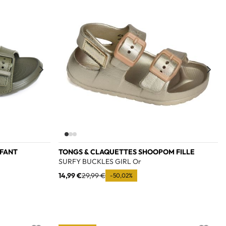
Add to wishlist
Add to w
NFANT
TONGS & CLAQUETTES SHOOPOM FILLE
SURFY BUCKLES GIRL Or
14,99 €
29,99 €
-50,02%