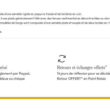
uée d’une semelle rigide en papyrus tressé et de lanières en cuir.
et à ses pieds généralement l’été avec des tenues vestimentaires décontractées ou alo
s modèles de tongs sont composés d’une semelle plate et souple et de deux brides en Y
e.
risé
Retours et échanges offerts*
èglement par Paypal,
14 jours de réflexion pour se décid
 bleue ou chèque
Retour OFFERT* en Point Relais