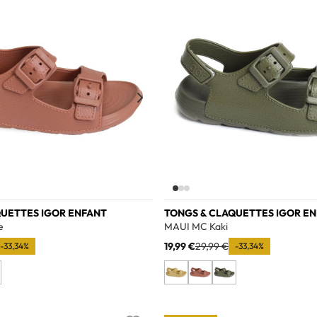
Add to wishlist
QUETTES IGOR ENFANT
TONGS & CLAQUETTES IGOR E
e
MAUI MC Kaki
19,99 €
29,99 €
-33,34%
-33,34%