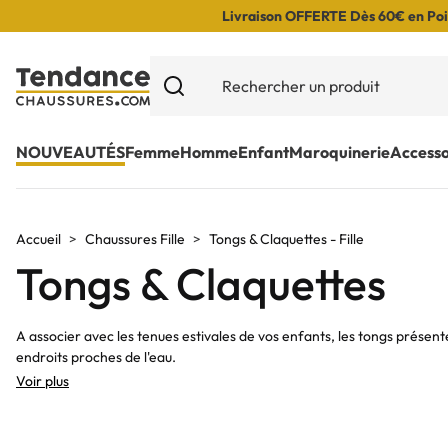
Livraison OFFERTE Dès 60€ en Poin
NOUVEAUTÉS
Femme
Homme
Enfant
Maroquinerie
Accesso
Accueil
Chaussures Fille
Tongs & Claquettes - Fille
Tongs & Claquettes
A associer avec les tenues estivales de vos enfants, les tongs présen
endroits proches de l'eau.
Voir plus