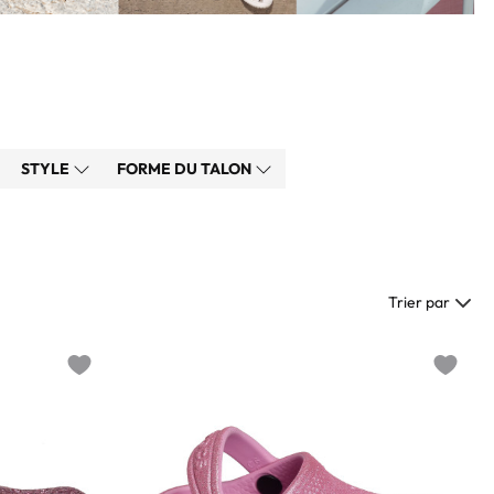
STYLE
FORME DU TALON
Trier par
Add to wishlist
Add to w