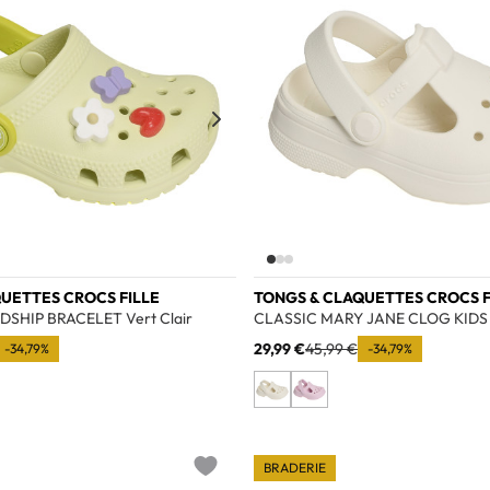
UETTES CROCS FILLE
TONGS & CLAQUETTES CROCS F
DSHIP BRACELET Vert Clair
CLASSIC MARY JANE CLOG KIDS 
29,99 €
45,99 €
-34,79%
-34,79%
BRADERIE