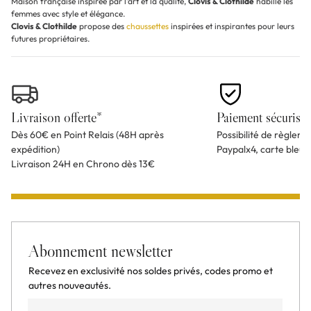
Maison française inspirée par l’art et la qualité,
Clovis & Clothilde
habille les
femmes avec style et élégance.
Clovis & Clothilde
propose des
chaussettes
inspirées et inspirantes pour leurs
futures propriétaires.
Livraison offerte*
Paiement sécurisé
Dès 60€ en Point Relais (48H après
Possibilité de règlem
expédition)
Paypalx4, carte bleu
Livraison 24H en Chrono dès 13€
Abonnement newsletter
Recevez en exclusivité nos soldes privés, codes promo et
autres nouveautés.
Email