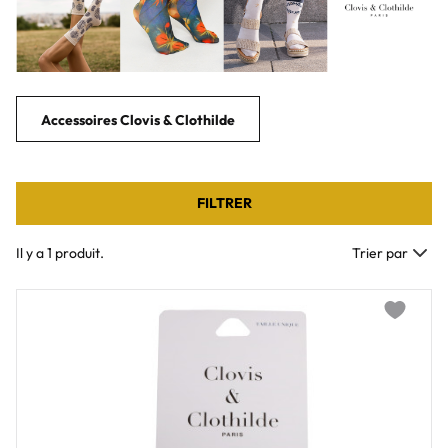
Accessoires Clovis & Clothilde
FILTRER
Il y a 1 produit.
Trier par
Add to wi