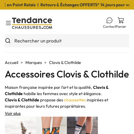
 en Point Relais I Retours & Échanges OFFERTS* 14 jours pour vous 
Contact
Panier
Toggle Menu
Rechercher un produit
Accueil
Marques
Clovis & Clothilde
Accessoires Clovis & Clothilde
Maison française inspirée par l’art et la qualité,
Clovis &
Clothilde
habille les femmes avec style et élégance.
Clovis & Clothilde
propose des
chaussettes
inspirées et
inspirantes pour leurs futures propriétaires.
Voir plus