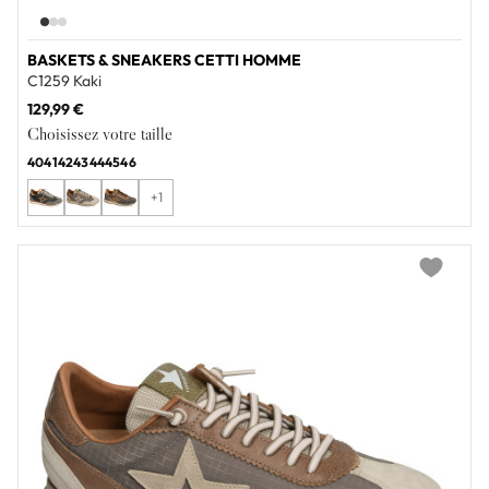
BASKETS & SNEAKERS CETTI HOMME
C1259 Kaki
129,99 €
Choisissez votre taille
40
41
42
43
44
45
46
+1
Add to wi