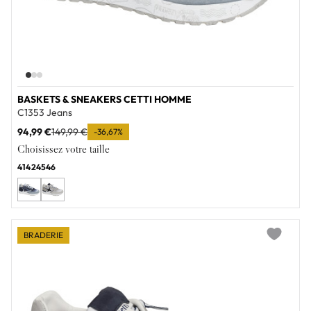
BASKETS & SNEAKERS CETTI HOMME
C1353 Jeans
94,99 €
149,99 €
-36,67%
Choisissez votre taille
41
42
45
46
BRADERIE
Add to wi