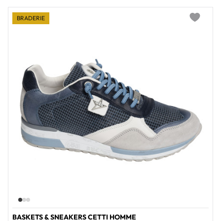
BRADERIE
Add to wi
BASKETS & SNEAKERS CETTI HOMME