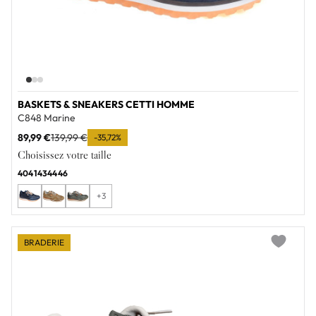
BASKETS & SNEAKERS CETTI HOMME
C848 Marine
89,99 €
139,99 €
-35,72%
Choisissez votre taille
40
41
43
44
46
+3
BRADERIE
Add to wi