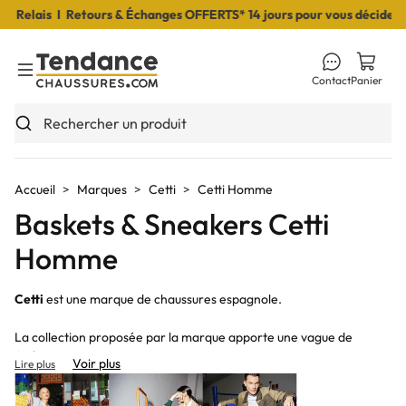
s I Retours & Échanges OFFERTS* 14 jours pour vous décider I Livra
Contact
Panier
Toggle Menu
Rechercher un produit
Accueil
Marques
Cetti
Cetti Homme
Baskets & Sneakers Cetti
Homme
Cetti
est une marque de chaussures espagnole.
La collection proposée par la marque apporte une vague de
fraîcheur dans le monde de la chaussure !
Voir plus
Lire plus
Les chaussures
Cetti
sont à la fois audacieuses, modernes et