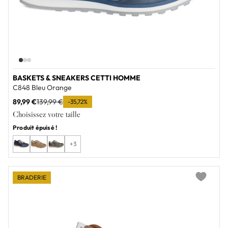
BASKETS & SNEAKERS CETTI HOMME
C848 Bleu Orange
89,99 €
139,99 €
-35,72%
Choisissez votre taille
Produit épuisé !
+3
BRADERIE
Add to wi