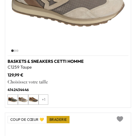
BASKETS & SNEAKERS CETTI HOMME
C1259 Taupe
129,99 €
Choisissez votre taille
41
42
43
44
46
+1
COUP DE CŒUR 💛
BRADERIE
Add to wi