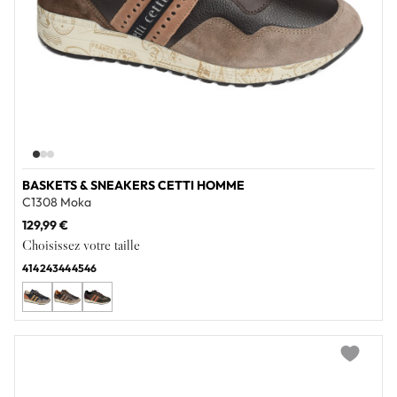
BASKETS & SNEAKERS CETTI HOMME
C1308 Moka
129,99 €
Choisissez votre taille
41
42
43
44
45
46
Add to wi