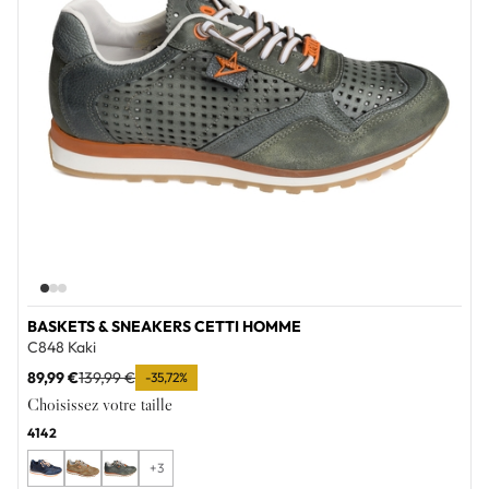
BASKETS & SNEAKERS CETTI HOMME
C848 Kaki
89,99 €
139,99 €
-35,72%
Choisissez votre taille
41
42
+3