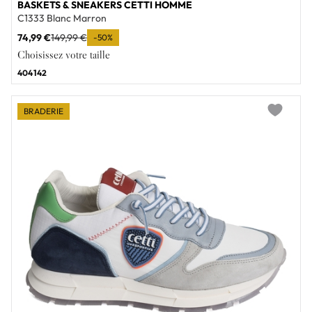
BASKETS & SNEAKERS CETTI HOMME
C1333 Blanc Marron
74,99 €
149,99 €
-50%
Choisissez votre taille
40
41
42
BRADERIE
Add to wi