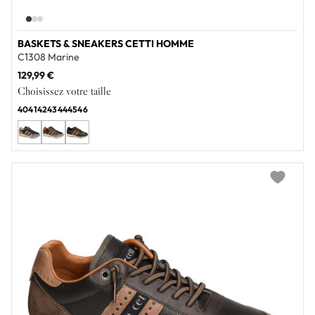
BASKETS & SNEAKERS CETTI HOMME
C1308 Marine
129,99 €
Choisissez votre taille
40
41
42
43
44
45
46
Add to wi