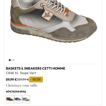
BASKETS & SNEAKERS CETTI HOMME
C848 XL Taupe Vert
89,99 €
139,99 €
-35,72%
Choisissez votre taille
40
41
42
44
45
46