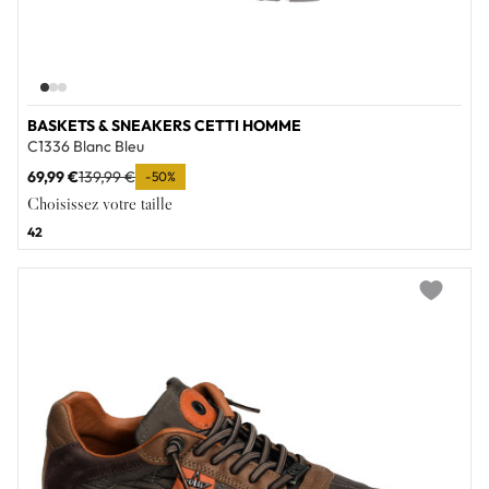
BASKETS & SNEAKERS CETTI HOMME
C1336 Blanc Bleu
69,99 €
139,99 €
-50%
Choisissez votre taille
42
Add to wi