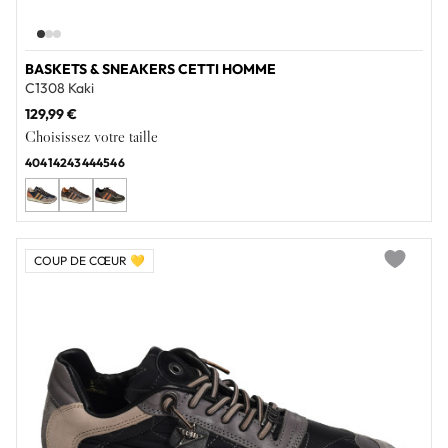
BASKETS & SNEAKERS CETTI HOMME
C1308 Kaki
129,99 €
Choisissez votre taille
40
41
42
43
44
45
46
COUP DE CŒUR 💛
Add to wi