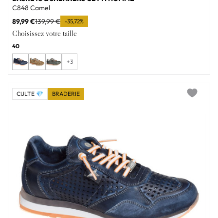
C848 Camel
89,99 €
139,99 €
-35,72%
Choisissez votre taille
40
+3
CULTE 💎
BRADERIE
Add to wi