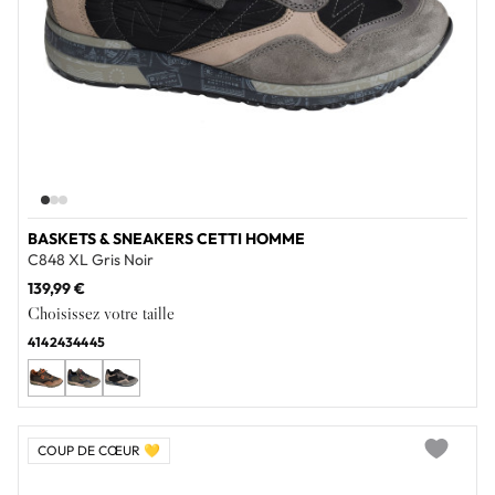
BASKETS & SNEAKERS CETTI HOMME
C848 XL Gris Noir
139,99 €
Choisissez votre taille
41
42
43
44
45
COUP DE CŒUR 💛
Add to wi