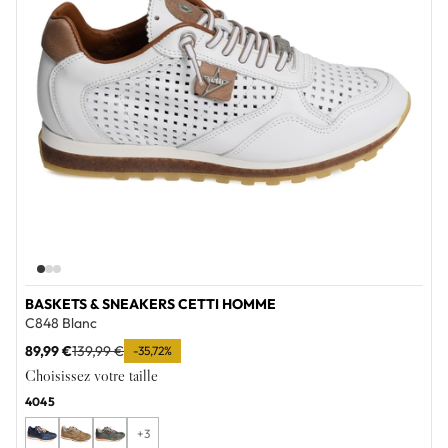
BASKETS & SNEAKERS CETTI HOMME
C848 Blanc
89,99 €
139,99 €
-35,72%
Choisissez votre taille
40
45
+3