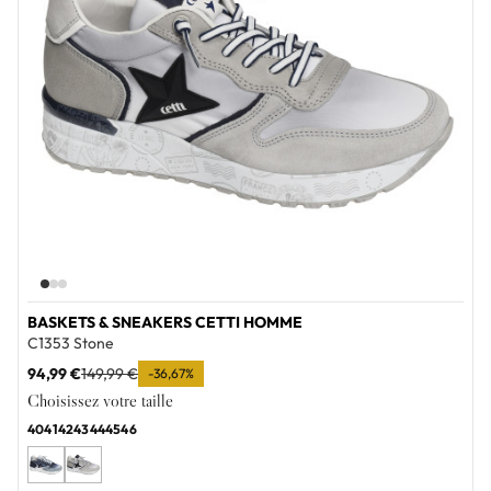
BASKETS & SNEAKERS CETTI HOMME
C1353 Stone
94,99 €
149,99 €
-36,67%
Choisissez votre taille
40
41
42
43
44
45
46