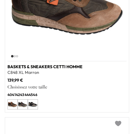
BASKETS & SNEAKERS CETTI HOMME
C848 XL Marron
139,99 €
Choisissez votre taille
40
41
42
43
44
45
46
Add to wi