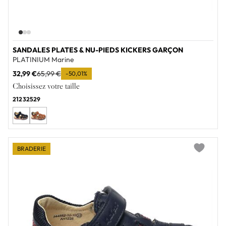
SANDALES PLATES & NU-PIEDS KICKERS GARÇON
PLATINIUM Marine
32,99 €
65,99 €
-50,01%
Choisissez votre taille
21
23
25
29
BRADERIE
Add to wi