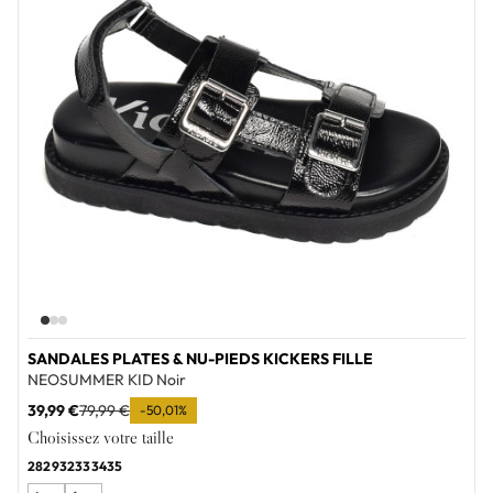
SANDALES PLATES & NU-PIEDS KICKERS FILLE
NEOSUMMER KID Noir
39,99 €
79,99 €
-50,01%
Choisissez votre taille
28
29
32
33
34
35