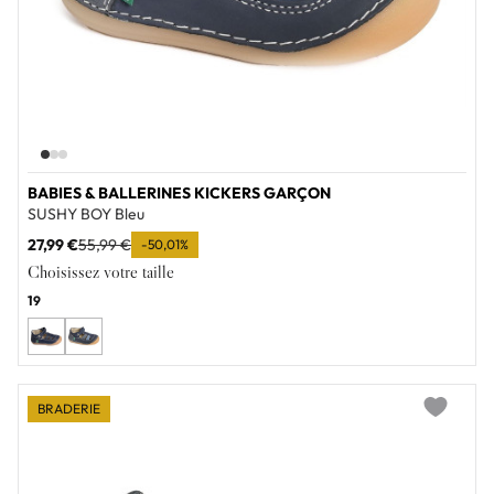
BABIES & BALLERINES KICKERS GARÇON
SUSHY BOY Bleu
27,99 €
55,99 €
-50,01%
Choisissez votre taille
19
BRADERIE
Add to wi