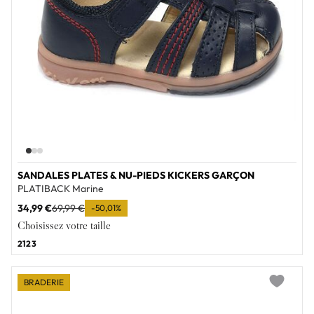
SANDALES PLATES & NU-PIEDS KICKERS GARÇON
PLATIBACK Marine
34,99 €
69,99 €
-50,01%
Choisissez votre taille
21
23
BRADERIE
Add to wi