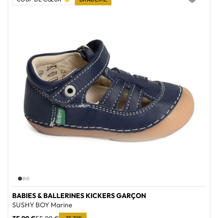
Add to wi
BABIES & BALLERINES KICKERS GARÇON
SUSHY BOY Marine