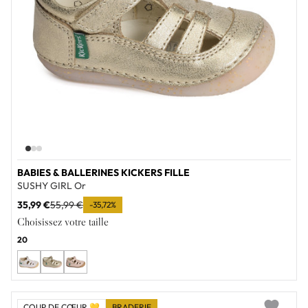
BABIES & BALLERINES KICKERS FILLE
SUSHY GIRL Or
35,99 €
55,99 €
-35,72%
Choisissez votre taille
20
COUP DE CŒUR 💛
BRADERIE