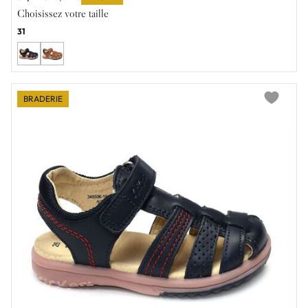
Choisissez votre taille
31
BRADERIE
Add to wi