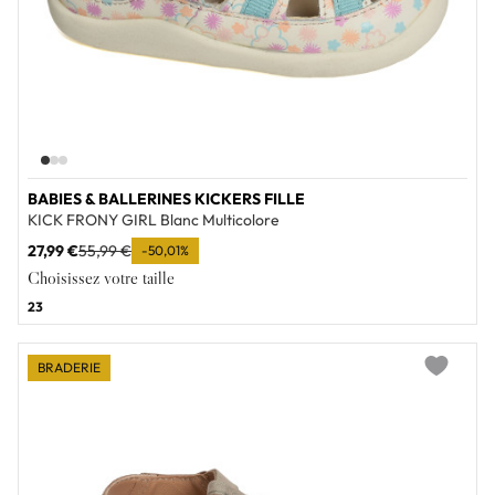
BABIES & BALLERINES KICKERS FILLE
KICK FRONY GIRL Blanc Multicolore
27,99 €
55,99 €
-50,01%
Choisissez votre taille
23
BRADERIE
Add to wi