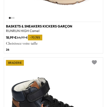
BASKETS & SNEAKERS KICKERS GARÇON
RUNRUN HIGH Camel
18,99 €
64,99 €
-70,78%
Choisissez votre taille
26
BRADERIE
Add to wi