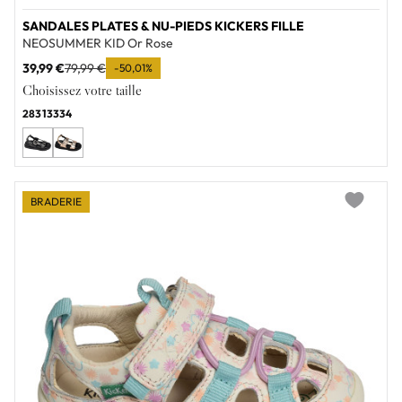
SANDALES PLATES & NU-PIEDS KICKERS FILLE
NEOSUMMER KID Or Rose
39,99 €
79,99 €
-50,01%
Choisissez votre taille
28
31
33
34
BRADERIE
Add to wi