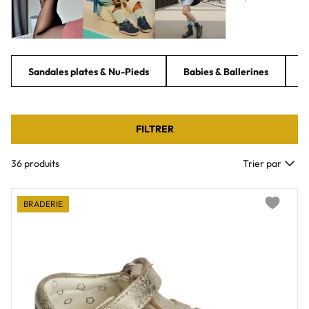
Sandales plates & Nu-Pieds
Babies & Ballerines
C
FILTRER
36 produits
Trier par
BRADERIE
Add to wi