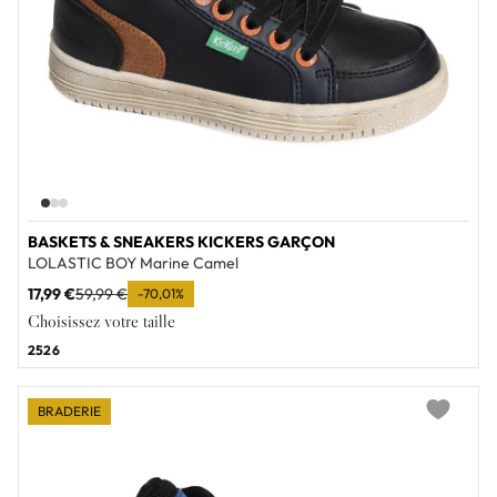
BASKETS & SNEAKERS KICKERS GARÇON
LOLASTIC BOY Marine Camel
17,99 €
59,99 €
-70,01%
Choisissez votre taille
25
26
BRADERIE
Add to wi