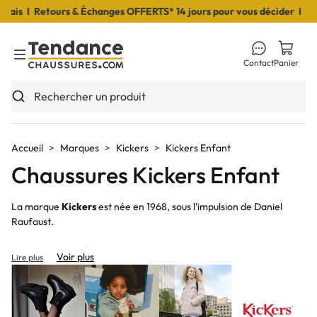
 Retours & Échanges OFFERTS* 14 jours pour vous décider I Livraiso
Contact
Panier
Toggle Menu
Rechercher un produit
Accueil
Marques
Kickers
Kickers Enfant
Chaussures Kickers Enfant
La marque
Kickers
est née en 1968, sous l’impulsion de Daniel
Raufaust.
Nos modèles
Kickers
sont disponibles pour
femme
,
homme
et
Voir plus
Lire plus
enfant
.