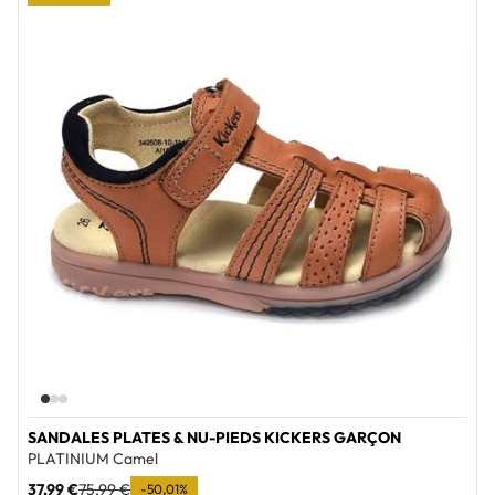
Add to wi
SANDALES PLATES & NU-PIEDS KICKERS GARÇON
PLATINIUM Camel
37,99 €
75,99 €
-50,01%