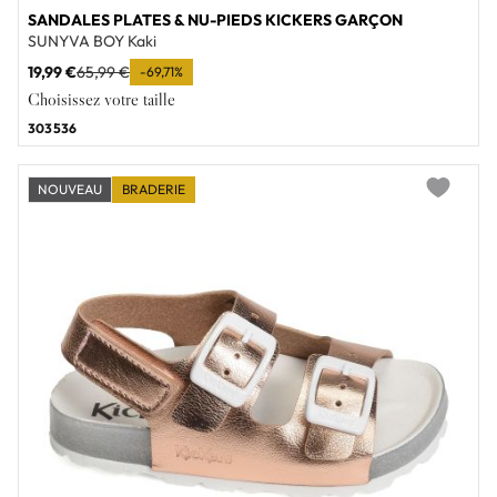
SANDALES PLATES & NU-PIEDS KICKERS GARÇON
SUNYVA BOY Kaki
19,99 €
65,99 €
-69,71%
Choisissez votre taille
30
35
36
NOUVEAU
BRADERIE
Add to wi