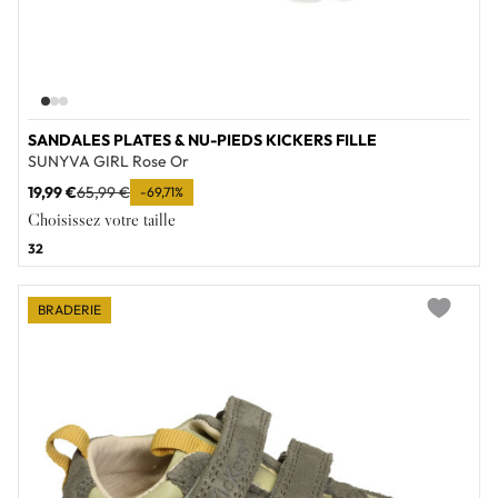
SANDALES PLATES & NU-PIEDS KICKERS FILLE
SUNYVA GIRL Rose Or
19,99 €
65,99 €
-69,71%
Choisissez votre taille
32
BRADERIE
Add to wi