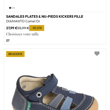
SANDALES PLATES & NU-PIEDS KICKERS FILLE
DIAMANTO Camel Or
27,99 €
55,99 €
-50,01%
Choisissez votre taille
27
BRADERIE
Add to wi