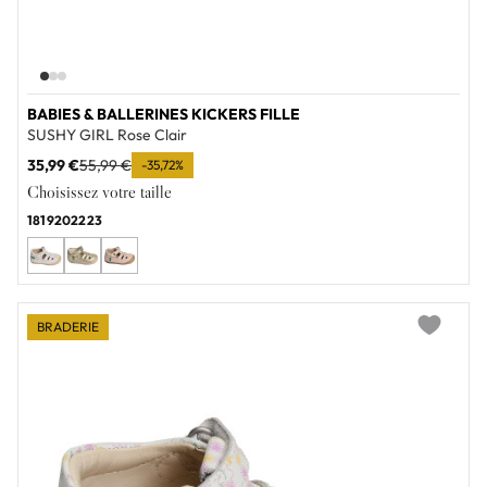
BABIES & BALLERINES KICKERS FILLE
SUSHY GIRL Rose Clair
35,99 €
55,99 €
-35,72%
Choisissez votre taille
18
19
20
22
23
BRADERIE
Add to wi