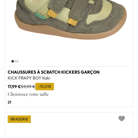
CHAUSSURES À SCRATCH KICKERS GARÇON
KICK FRAPY BOY Kaki
17,99 €
59,99 €
-70,01%
Choisissez votre taille
21
BRADERIE
Add to wi