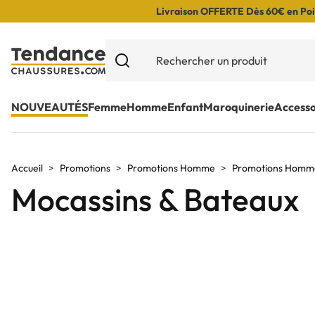
Livraison OFFERTE Dès 60€ en Poin
NOUVEAUTÉS
Femme
Homme
Enfant
Maroquinerie
Accesso
Accueil
Promotions
Promotions Homme
Promotions Homme
Mocassins & Bateaux