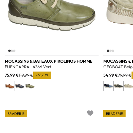
MOCASSINS & BATEAUX PIKOLINOS HOMME
MOCASSINS &
FUENCARRAL 4266 Vert
GEOBOAT Beig
75,99 €
119,99 €
54,99 €
79,99 €
-36,67%
BRADERIE
BRADERIE
Add to wishlist