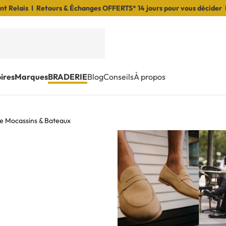
t Relais I Retours & Échanges OFFERTS* 14 jours pour vous décider 
ires
Marques
BRADERIE
Blog
Conseils
À propos
 Mocassins & Bateaux