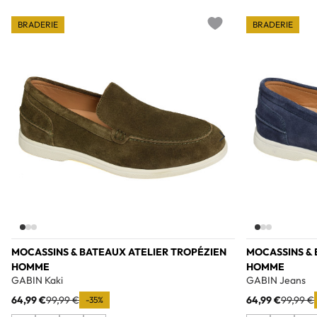
BRADERIE
BRADERIE
Add to wishlist
MOCASSINS & BATEAUX ATELIER TROPÉZIEN
MOCASSINS & 
HOMME
HOMME
GABIN Kaki
GABIN Jeans
64,99 €
99,99 €
64,99 €
99,99 €
-35%