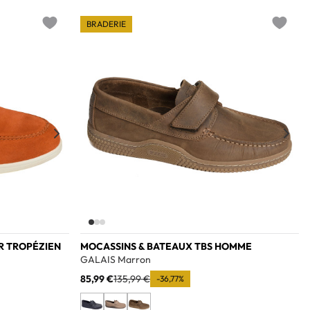
BRADERIE
Add to wishlist
Add to w
R TROPÉZIEN
MOCASSINS & BATEAUX TBS HOMME
GALAIS Marron
85,99 €
135,99 €
-36,77%