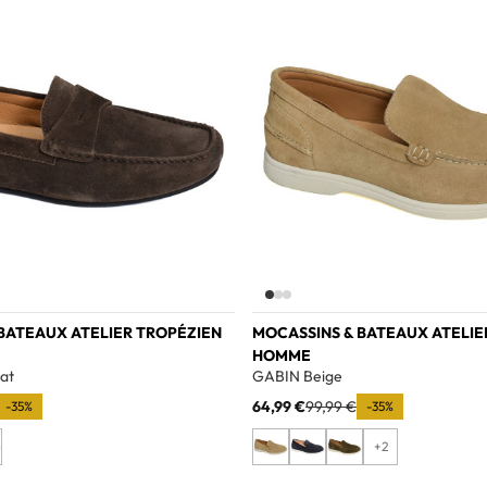
Add to wishlist
BATEAUX ATELIER TROPÉZIEN
MOCASSINS & BATEAUX ATELIE
HOMME
at
GABIN Beige
64,99 €
99,99 €
-35%
-35%
+2