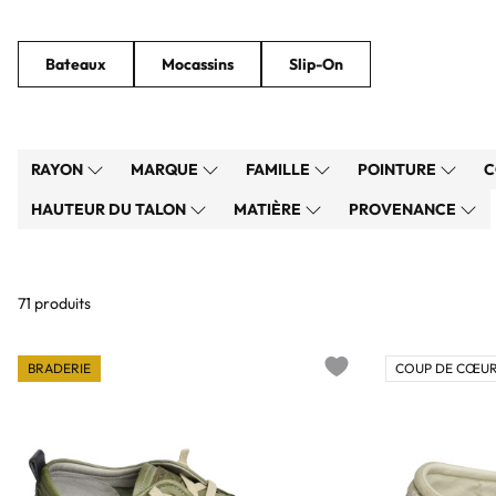
Bateaux
Mocassins
Slip-On
RAYON
MARQUE
FAMILLE
POINTURE
C
HAUTEUR DU TALON
MATIÈRE
PROVENANCE
71 produits
BRADERIE
COUP DE CŒUR
Add to wishlist