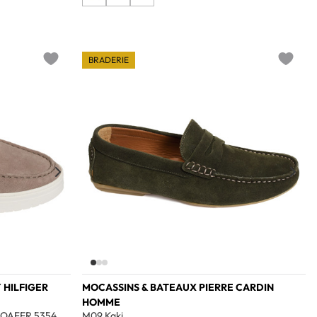
BRADERIE
Add to wishlist
Add to w
 HILFIGER
MOCASSINS & BATEAUX PIERRE CARDIN
HOMME
OAFER 5354
M09 Kaki