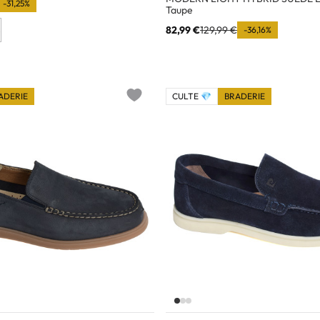
-31,25%
Taupe
82,99 €
129,99 €
-36,16%
ADERIE
CULTE 💎
BRADERIE
Add to wishlist