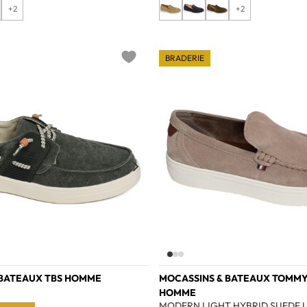
+2
+2
BRADERIE
Add to wishlist
 BATEAUX TBS HOMME
MOCASSINS & BATEAUX TOMMY
HOMME
MODERN LIGHT HYBRID SUEDE L