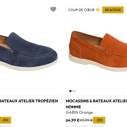
COUP DE CŒUR 💛
BRADERIE
Add to wishlist
BATEAUX ATELIER TROPÉZIEN
MOCASSINS & BATEAUX ATELIE
HOMME
GABIN Orange
64,99 €
99,99 €
-35%
-35%