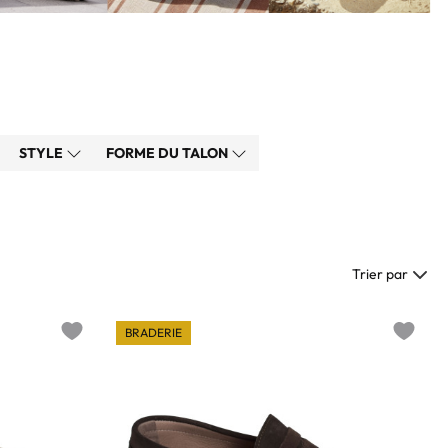
STYLE
FORME DU TALON
Trier par
BRADERIE
Add to wishlist
Add to w