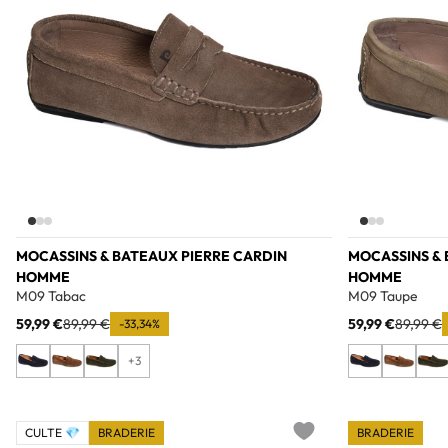
MOCASSINS & BATEAUX PIERRE CARDIN
MOCASSINS & 
HOMME
HOMME
M09 Tabac
M09 Taupe
59,99 €
89,99 €
59,99 €
89,99 €
-33,34%
+3
CULTE 💎
BRADERIE
BRADERIE