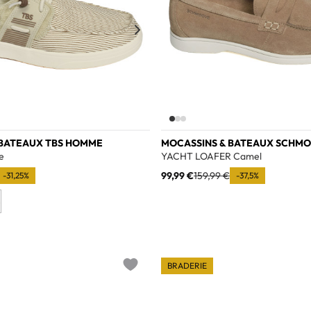
 BATEAUX TBS HOMME
MOCASSINS & BATEAUX SCHM
e
YACHT LOAFER Camel
99,99 €
159,99 €
-31,25%
-37,5%
BRADERIE
Add to wishlist