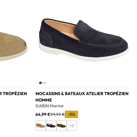
Add to wishlist
Add to w
R TROPÉZIEN
MOCASSINS & BATEAUX ATELIER TROPÉZIEN
HOMME
GABIN Marine
64,99 €
99,99 €
-35%
+2