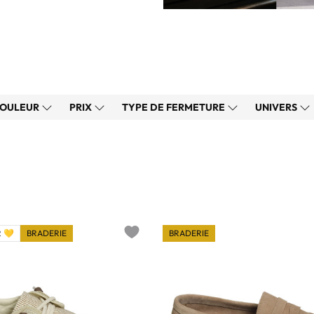
OULEUR
PRIX
TYPE DE FERMETURE
UNIVERS
 💛
BRADERIE
BRADERIE
Add to wishlist