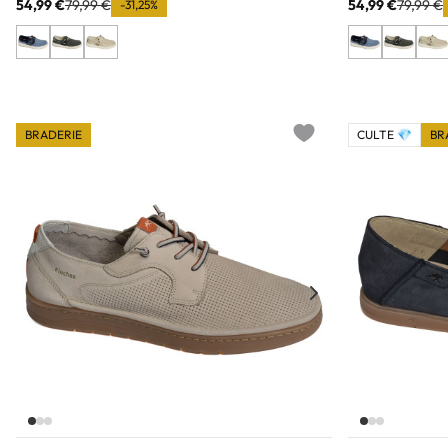
54,99 €
79,99 €
54,99 €
79,99 €
-31,25%
BRADERIE
CULTE 💎
BR
Add to wishlist