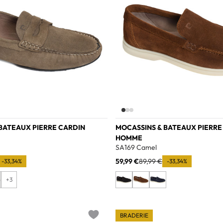
BATEAUX PIERRE CARDIN
MOCASSINS & BATEAUX PIERRE
HOMME
SA169 Camel
59,99 €
89,99 €
-33,34%
-33,34%
+3
BRADERIE