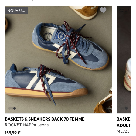
NOUVEAU
COUP DE
Add to wishlist
BASKETS & SNEAKERS BACK 70 FEMME
BASKETS
ROCKET NAPPA Jeans
ADULTE
ML725 Bl
159,99 €