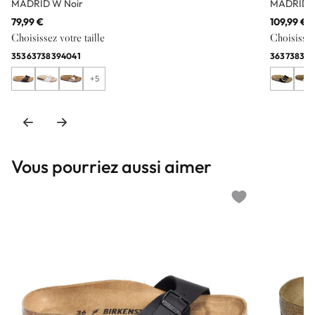
MADRID W Noir
MADRID B
79,99 €
109,99 €
Choisissez votre taille
Choisissez 
35
36
37
38
39
40
41
36
37
38
39
+5
Vous pourriez aussi aimer
Add to wishlist