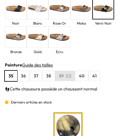
Noir
Blanc
Rose Or
Moka
Verni Noir
Bronze
Gold
Ecru
Pointure
Guide des tailles
35
36
37
38
39
40
41
Cette chaussure possède un chaussant normal
Derniers articles en stock