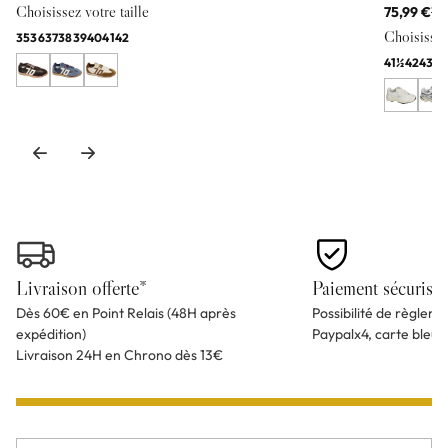
Choisissez votre taille
75,99 €
11
Choisissez 
35
36
37
38
39
40
41
42
41½
42
43
44
Livraison offerte*
Paiement sécurisé
Dès 60€ en Point Relais (48H après
Possibilité de règlem
expédition)
Paypalx4, carte bleu
Livraison 24H en Chrono dès 13€