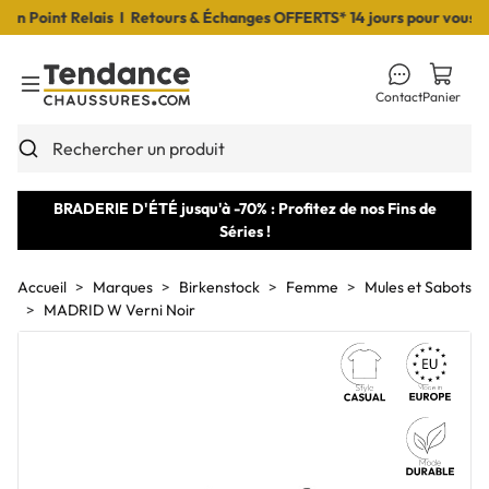
Point Relais I Retours & Échanges OFFERTS* 14 jours pour vous déci
Contact
Panier
Toggle Menu
Rechercher un produit
BRADERIE D'ÉTÉ jusqu'à -70% : Profitez de nos Fins de
Séries !
Accueil
Marques
Birkenstock
Femme
Mules et Sabots
MADRID W Verni Noir