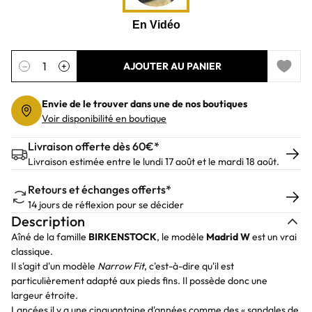
Quantité
−
+
AJOUTER AU PANIER
Add to 
Envie de le trouver dans une de nos boutiques
Voir disponibilité en boutique
Livraison offerte dès 60€*
Livraison estimée entre le lundi 17 août et le mardi 18 août.
Retours et échanges offerts*
14 jours de réflexion pour se décider
Description
Aîné de la famille
BIRKENSTOCK
, le modèle
Madrid W
est un vrai
classique.
Il s'agit d'un modèle
Narrow Fit
, c'est-à-dire qu'il est
particulièrement adapté aux pieds fins. Il possède donc une
largeur étroite.
Lancées il y a une cinquantaine d'années comme des « sandales de