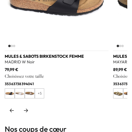
MULES & SABOTS BIRKENSTOCK FEMME
MULES &
MADRID W Noir
MAYARI S
79,99 €
89,99 €
Choisissez votre taille
Choisissez 
35
36
37
38
39
40
41
35
36
37
38
3
+5
Nos coups de cœur