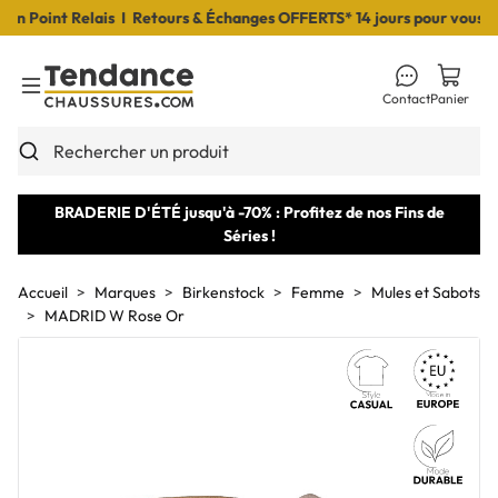
 Point Relais I Retours & Échanges OFFERTS* 14 jours pour vous déci
Contact
Panier
Toggle Menu
Rechercher un produit
BRADERIE D'ÉTÉ jusqu'à -70% : Profitez de nos Fins de
Séries !
Accueil
Marques
Birkenstock
Femme
Mules et Sabots
MADRID W Rose Or