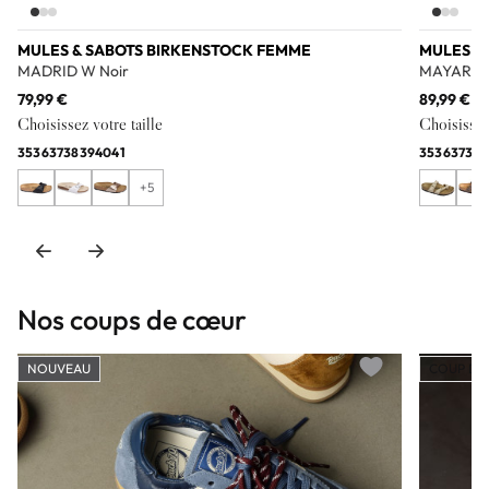
MULES & SABOTS BIRKENSTOCK FEMME
MULES &
MADRID W Noir
MAYARI S
79,99 €
89,99 €
Choisissez votre taille
Choisissez 
35
36
37
38
39
40
41
35
36
37
38
3
+5
Nos coups de cœur
NOUVEAU
COUP DE
Add to wishlist