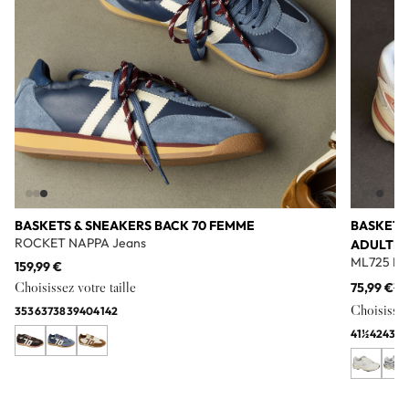
BASKETS & SNEAKERS BACK 70 FEMME
BASKETS
ROCKET NAPPA Jeans
ADULTE
ML725 Bl
159,99 €
Choisissez votre taille
75,99 €
11
Choisissez 
35
36
37
38
39
40
41
42
41½
42
43
44