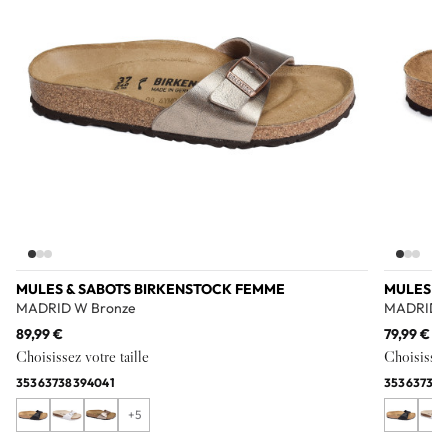
MULES & SABOTS BIRKENSTOCK FEMME
MULES &
MADRID W Bronze
MADRID 
89,99 €
79,99 €
Choisissez votre taille
Choisissez 
35
36
37
38
39
40
41
35
36
37
38
3
+5