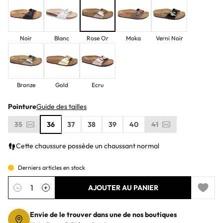
Noir
Blanc
Rose Or
Moka
Verni Noir
Bronze
Gold
Ecru
Pointure
Guide des tailles
35
36
37
38
39
40
41
Cette chaussure possède un chaussant normal
Derniers articles en stock
Quantité
−
+
AJOUTER AU PANIER
Add to 
Envie de le trouver dans une de nos boutiques