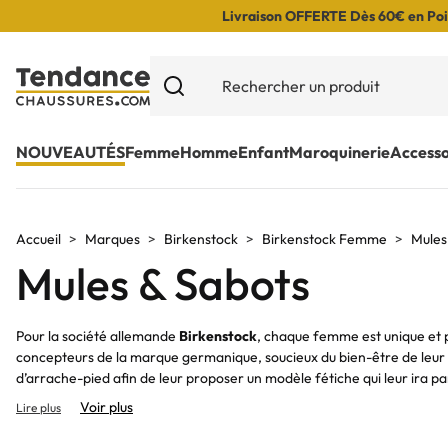
Livraison OFFERTE Dès 60€ en Poin
NOUVEAUTÉS
Femme
Homme
Enfant
Maroquinerie
Accesso
Accueil
Marques
Birkenstock
Birkenstock Femme
Mules
Mules & Sabots
Pour la société allemande
Birkenstock
, chaque femme est unique et 
concepteurs de la marque germanique, soucieux du bien-être de leur c
d’arrache-pied afin de leur proposer un modèle fétiche qui leur ira p
Voir plus
Lire plus
Découvrez les emblématiques mules et sabots de la marque allemand