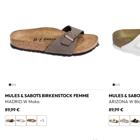
Add to wishlist
MULES & SABOTS BIRKENSTOCK FEMME
MULES & SAB
MADRID W Moka
ARIZONA W Bl
89,99 €
89,99 €
+5