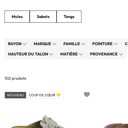
Mules
Sabots
Tongs
RAYON
MARQUE
FAMILLE
POINTURE
C
HAUTEUR DU TALON
MATIÈRE
PROVENANCE
102 produits
NOUVEAU
COUP DE CŒUR 💛
Add to wishlist