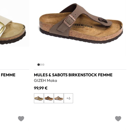
K FEMME
MULES & SABOTS BIRKENSTOCK FEMME
GIZEH Moka
99,99 €
+6
Add to wishlist
Add to w