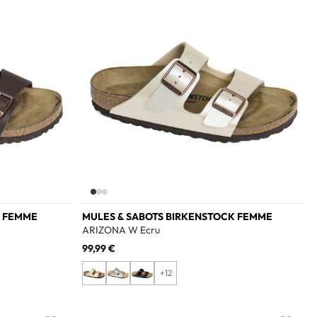
Add to wishlist
Add to w
K FEMME
MULES & SABOTS BIRKENSTOCK FEMME
ARIZONA W Ecru
99,99 €
+12