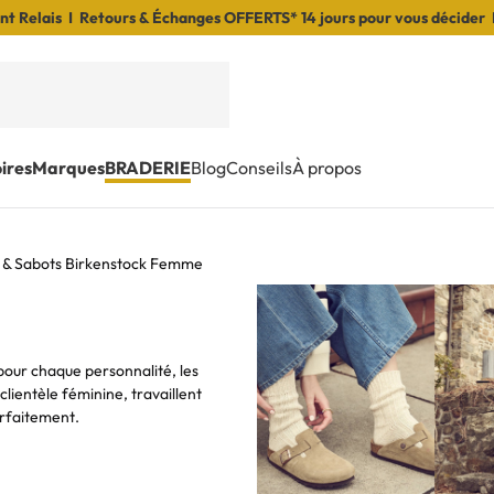
t Relais I Retours & Échanges OFFERTS* 14 jours pour vous décider 
ires
Marques
BRADERIE
Blog
Conseils
À propos
 & Sabots Birkenstock Femme
pour chaque personnalité, les
lientèle féminine, travaillent
arfaitement.
e.