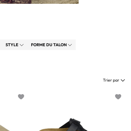
STYLE
FORME DU TALON
Trier par
Add to wishlist
Add to w