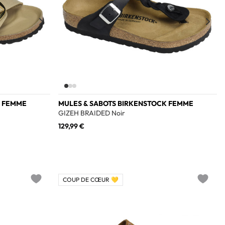
K FEMME
MULES & SABOTS BIRKENSTOCK FEMME
GIZEH BRAIDED Noir
129,99 €
COUP DE CŒUR 💛
Add to wishlist
Add to w