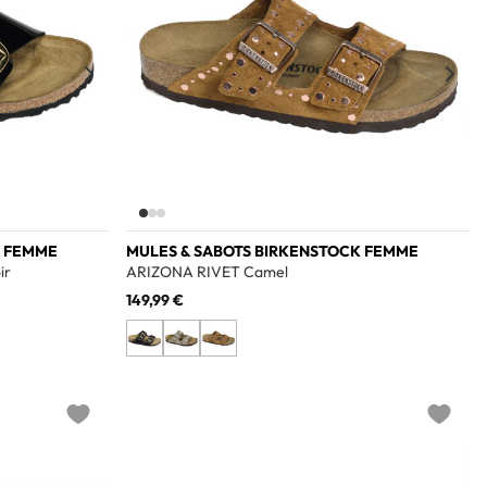
K FEMME
MULES & SABOTS BIRKENSTOCK FEMME
ir
ARIZONA RIVET Camel
149,99 €
Add to wishlist
Add to w