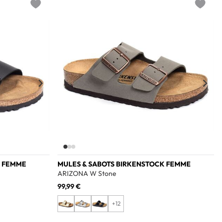
Add to wishlist
Add to w
K FEMME
MULES & SABOTS BIRKENSTOCK FEMME
ARIZONA W Stone
99,99 €
+12