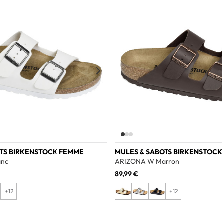
Add to wishlist
OTS BIRKENSTOCK FEMME
MULES & SABOTS BIRKENSTOC
anc
ARIZONA W Marron
89,99 €
+12
+12