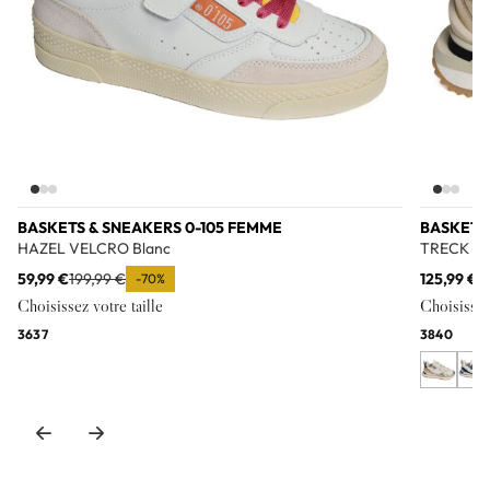
BASKETS & SNEAKERS 0-105 FEMME
BASKETS
HAZEL VELCRO Blanc
TRECK UP
59,99 €
199,99 €
125,99 €
1
-70%
Choisissez votre taille
Choisissez 
36
37
38
40