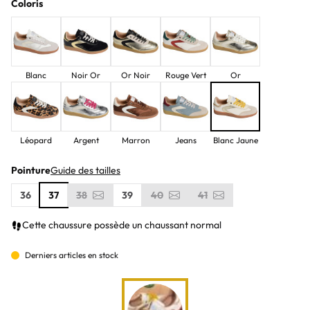
Coloris
Blanc
Noir Or
Or Noir
Rouge Vert
Or
Léopard
Argent
Marron
Jeans
Blanc Jaune
Pointure
Guide des tailles
36
37
38
39
40
41
Cette chaussure possède un chaussant normal
Derniers articles en stock