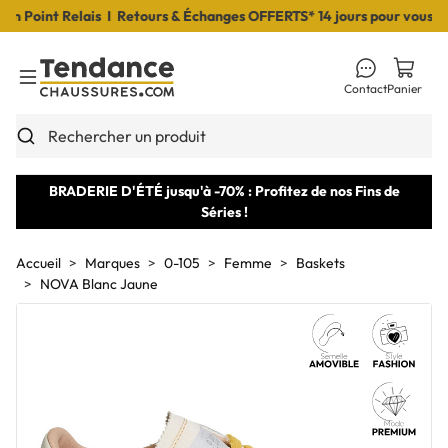
Point Relais I Retours & Échanges OFFERTS* 14 jours pour vous décid
Contact
Panier
Toggle Menu
Rechercher un produit
BRADERIE D'ÉTÉ jusqu'à -70% : Profitez de nos Fins de
Séries !
Accueil
Marques
0-105
Femme
Baskets
NOVA Blanc Jaune