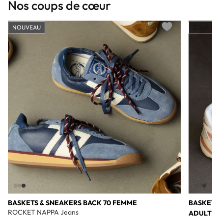
Nos coups de cœur
NOUVEAU
COUP DE
Add to wishlist
BASKETS & SNEAKERS BACK 70 FEMME
BASKETS
ROCKET NAPPA Jeans
ADULTE