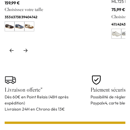
ML725 Bl
159,99 €
Choisissez votre taille
75,99 €
11
Choisissez 
35
36
37
38
39
40
41
42
41½
42
43
44
Livraison offerte*
Paiement sécurisé
Dès 60€ en Point Relais (48H après
Possibilité de règlem
expédition)
Paypalx4, carte bleu
Livraison 24H en Chrono dès 13€