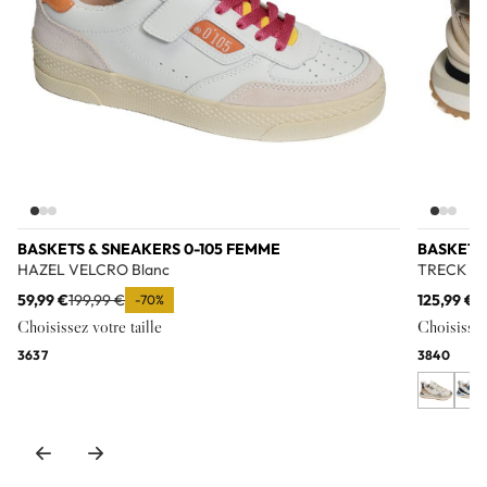
BASKETS & SNEAKERS 0-105 FEMME
BASKETS
HAZEL VELCRO Blanc
TRECK UP
59,99 €
199,99 €
125,99 €
1
-70%
Choisissez votre taille
Choisissez 
36
37
38
40