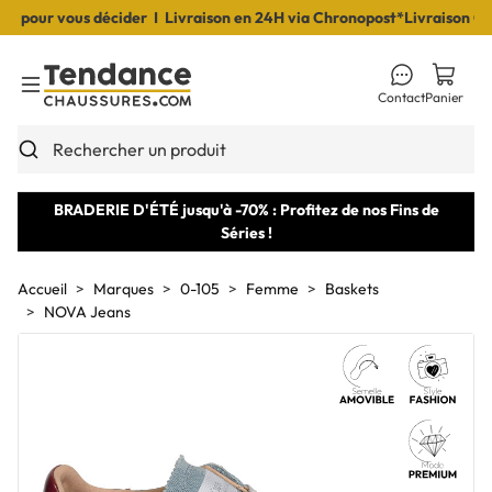
pour vous décider I Livraison en 24H via Chronopost*
Livraison OFFE
Contact
Panier
Toggle Menu
Rechercher un produit
BRADERIE D'ÉTÉ jusqu'à -70% : Profitez de nos Fins de
Séries !
Accueil
Marques
0-105
Femme
Baskets
NOVA Jeans