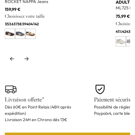
ROCKET NAPPA Jeans
ADULTE
ML725 Bl
159,99 €
Choisissez votre taille
75,99 €
11
Choisissez 
35
36
37
38
39
40
41
42
41½
42
43
44
Livraison offerte*
Paiement sécurisé
Dès 60€ en Point Relais (48H après
Possibilité de règlem
expédition)
Paypalx4, carte bleu
Livraison 24H en Chrono dès 13€