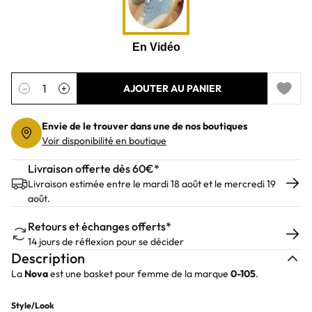
Quantité
−
+
AJOUTER AU PANIER
Add to 
Envie de le trouver dans une de nos boutiques
Voir disponibilité en boutique
Livraison offerte dès 60€*
Livraison estimée entre le mardi 18 août et le mercredi 19
août.
Retours et échanges offerts*
14 jours de réflexion pour se décider
Description
La
Nova
est une basket pour femme de la marque
0-105
.
Style/Look