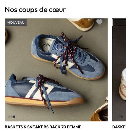
Nos coups de cœur
NOUVEAU
COUP DE
Add to wishlist
BASKETS & SNEAKERS BACK 70 FEMME
BASKETS