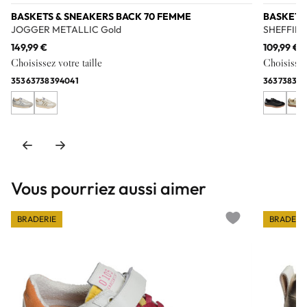
BASKETS & SNEAKERS BACK 70 FEMME
BASKETS
JOGGER METALLIC Gold
SHEFFIEL
149,99 €
109,99 €
Choisissez votre taille
Choisissez 
35
36
37
38
39
40
41
36
37
38
39
Vous pourriez aussi aimer
BRADERIE
BRADERI
Add to wishlist