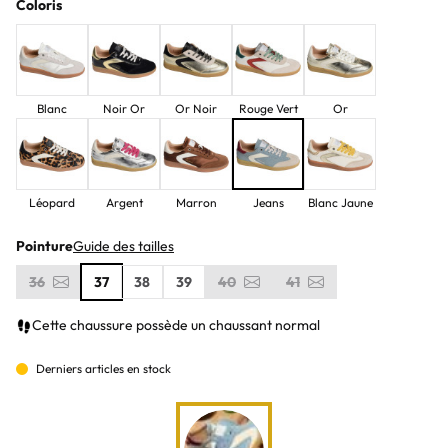
Coloris
Blanc
Noir Or
Or Noir
Rouge Vert
Or
Léopard
Argent
Marron
Jeans
Blanc Jaune
Pointure
Guide des tailles
36
37
38
39
40
41
Cette chaussure possède un chaussant normal
Derniers articles en stock