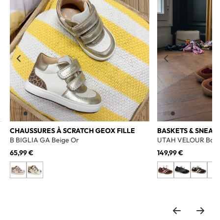
CHAUSSURES À SCRATCH GEOX FILLE
BASKETS & SNEAK
B BIGLIA GA Beige Or
UTAH VELOUR Bord
65,99 €
149,99 €
+2