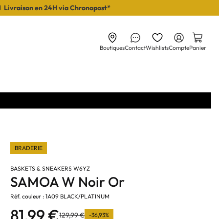
I Livraison en 24H via Chronopost*
Boutiques
Contact
Wishlists
Compte
Panier
BRADERIE
BASKETS & SNEAKERS W6YZ
SAMOA W Noir Or
Réf. couleur : 1A09 BLACK/PLATINUM
81,99 €
129,99 €
-36,93%