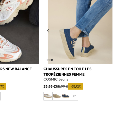
ERS NEW BALANCE
CHAUSSURES EN TOILE LES
TROPÉZIENNES FEMME
e
COSMIC Jeans
35,99 €
55,99 €
67%
-35,72%
+2