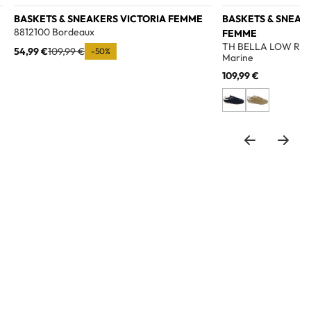
BASKETS & SNEAKERS VICTORIA FEMME
BASKETS & SNEAK
8812100 Bordeaux
FEMME
TH BELLA LOW RUN
54,99 €
109,99 €
-50%
Marine
109,99 €
o wishlist