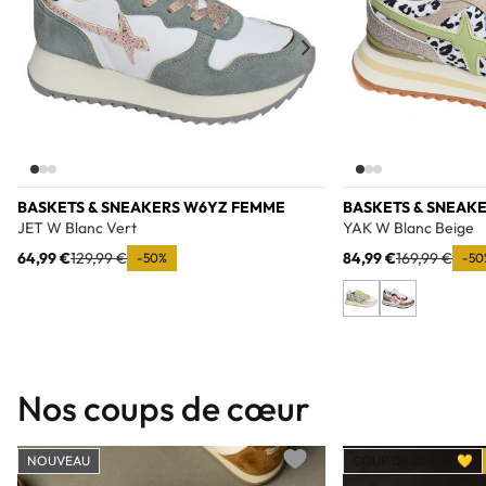
BASKETS & SNEAKERS W6YZ FEMME
BASKETS & SNEAK
JET W Blanc Vert
YAK W Blanc Beige
64,99 €
129,99 €
84,99 €
169,99 €
-50%
-50
Nos coups de cœur
NOUVEAU
COUP DE CŒUR 💛
Add to wishlist