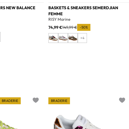
ERS NEW BALANCE
BASKETS & SNEAKERS SEMERDJIAN
FEMME
RISY Marine
74,99 €
149,99 €
-50%
+4
BRADERIE
BRADERIE
Add to wishlist
Add t