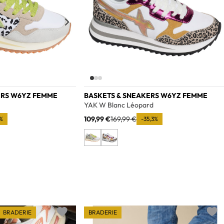
ERS W6YZ FEMME
BASKETS & SNEAKERS W6YZ FEMME
YAK W Blanc Léopard
109,99 €
169,99 €
%
-35,3%
BRADERIE
BRADERIE
Add to wishlist
Add t