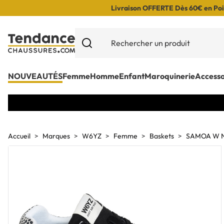
Livraison OFFERTE Dès 60€ en Poin
NOUVEAUTÉS
Femme
Homme
Enfant
Maroquinerie
Accesso
Accueil
Marques
W6YZ
Femme
Baskets
SAMOA W N