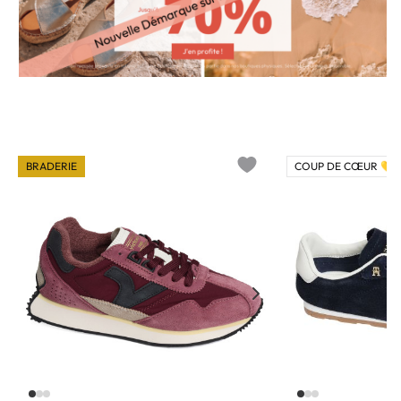
BRADERIE
COUP DE CŒUR 💛
o wishlist
Add to wishlist