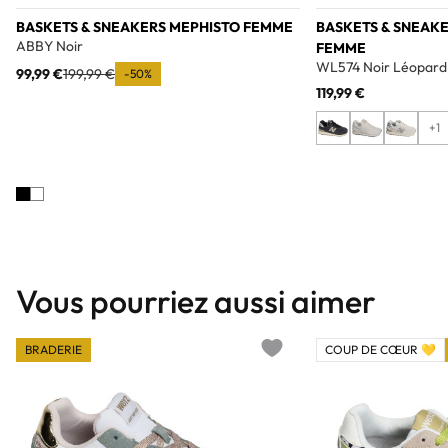
BASKETS & SNEAKERS MEPHISTO FEMME
BASKETS & SNEAK
ABBY Noir
FEMME
WL574 Noir Léopard
99,99 €
199,99 €
-50%
119,99 €
+1
Vous pourriez aussi aimer
BRADERIE
COUP DE CŒUR 💛
Add to wishlist