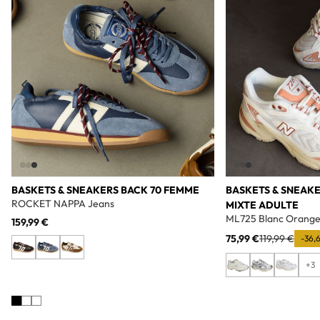
BASKETS & SNEAKERS BACK 70 FEMME
BASKETS & SNEAK
ROCKET NAPPA Jeans
MIXTE ADULTE
ML725 Blanc Orang
159,99 €
75,99 €
119,99 €
-36,
+3