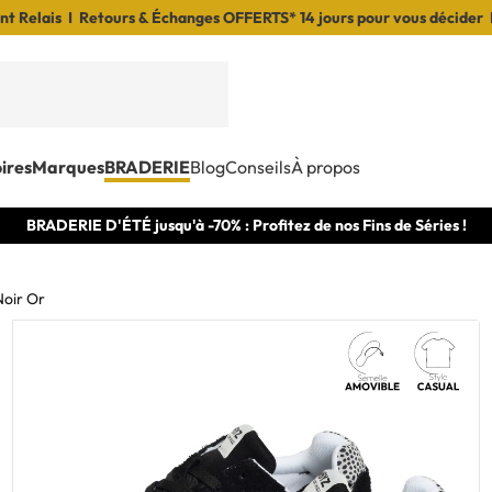
t Relais I Retours & Échanges OFFERTS* 14 jours pour vous décider 
ires
Marques
BRADERIE
Blog
Conseils
À propos
BRADERIE D'ÉTÉ jusqu'à -70% : Profitez de nos Fins de Séries !
oir Or