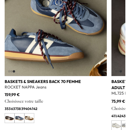
BASKETS & SNEAKERS BACK 70 FEMME
BASKETS
ROCKET NAPPA Jeans
ADULTE
ML725 Bl
159,99 €
Choisissez votre taille
75,99 €
11
Choisissez 
35
36
37
38
39
40
41
42
41½
42
43
44