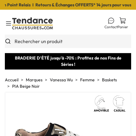
Point Relais I Retours & Échanges OFFERTS* 14 jours pour vous déci
Contact
Panier
Toggle Menu
Rechercher un produit
BRADERIE D'ÉTÉ jusqu'à -70% : Profitez de nos Fins de
Séries !
Accueil
Marques
Vanessa Wu
Femme
Baskets
PIA Beige Noir