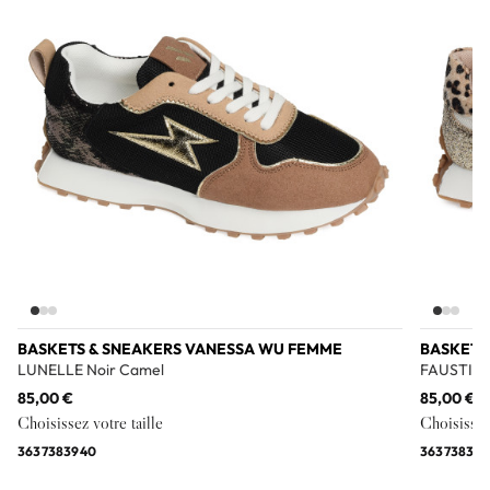
BASKETS & SNEAKERS VANESSA WU FEMME
BASKETS
LUNELLE Noir Camel
FAUSTINE
85,00 €
85,00 €
Choisissez votre taille
Choisissez 
36
37
38
39
40
36
37
38
39