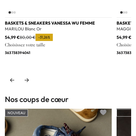
BASKETS & SNEAKERS VANESSA WU FEMME
BASKETS
MARILOU Blanc Or
MAGGIE L
54,99 €
80,00 €
54,99 €
85
-31,26%
Choisissez votre taille
Choisissez 
36
37
38
39
40
41
36
37
38
39
Nos coups de cœur
NOUVEAU
COUP DE
Add to wishlist