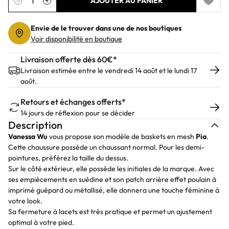
−
+
AJOUTER AU PANIER
Add to 
Envie de le trouver dans une de nos boutiques
Voir disponibilité en boutique
Livraison offerte dès 60€*
Livraison estimée entre le vendredi 14 août et le lundi 17
août.
Retours et échanges offerts*
14 jours de réflexion pour se décider
Description
Vanessa Wu
vous propose son modèle de baskets en mesh
Pia
.
Cette chaussure possède un chaussant normal. Pour les demi-
pointures, préférez la taille du dessus.
Sur le côté extérieur, elle possède les initiales de la marque. Avec
ses empiècements en suédine et son patch arrière effet poulain à
imprimé guépard ou métallisé, elle donnera une touche féminine à
votre look.
Sa fermeture à lacets est très pratique et permet un ajustement
optimal à votre pied.