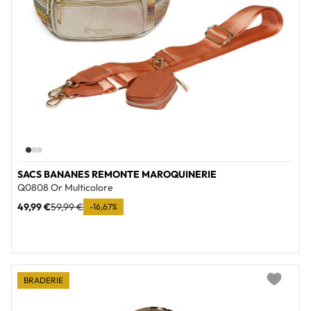
SACS BANANES REMONTE MAROQUINERIE
Q0808 Or Multicolore
49,99 €
59,99 €
-16,67%
BRADERIE
Add to wi