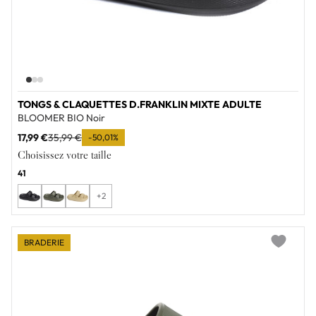
TONGS & CLAQUETTES D.FRANKLIN MIXTE ADULTE
BLOOMER BIO Noir
17,99 €
35,99 €
-50,01%
Choisissez votre taille
41
+2
BRADERIE
Add to wi