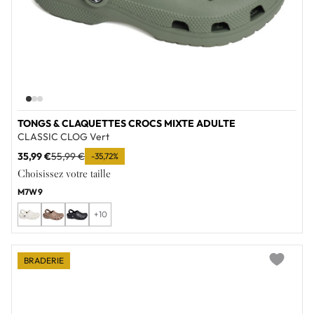
TONGS & CLAQUETTES CROCS MIXTE ADULTE
CLASSIC CLOG Vert
35,99 €
55,99 €
-35,72%
Choisissez votre taille
M7W9
+10
BRADERIE
Add to wi