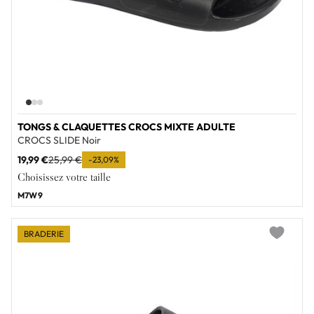
TONGS & CLAQUETTES CROCS MIXTE ADULTE
CROCS SLIDE Noir
19,99 €
25,99 €
-23,09%
Choisissez votre taille
M7W9
BRADERIE
Add to wi