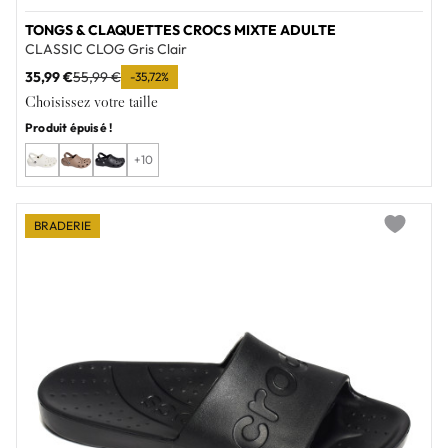
TONGS & CLAQUETTES CROCS MIXTE ADULTE
CLASSIC CLOG Gris Clair
35,99 €
55,99 €
-35,72%
Choisissez votre taille
Produit épuisé !
+10
BRADERIE
Add to wi