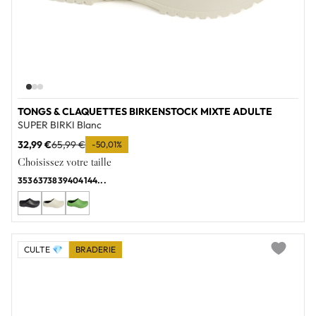
TONGS & CLAQUETTES BIRKENSTOCK MIXTE ADULTE
SUPER BIRKI Blanc
32,99 €
65,99 €
-50,01%
Choisissez votre taille
35
36
37
38
39
40
41
44
...
CULTE 💎
BRADERIE
Add to wi