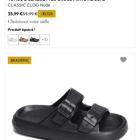
CLASSIC CLOG Nude
35,99 €
55,99 €
-35,72%
Choisissez votre taille
Produit épuisé !
+10
BRADERIE
Add to wi