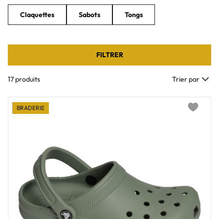
Claquettes
Sabots
Tongs
FILTRER
17 produits
Trier par
BRADERIE
Add to wi