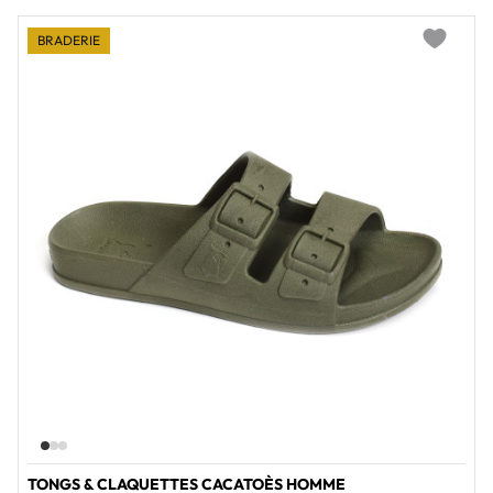
BRADERIE
Add to wi
TONGS & CLAQUETTES CACATOÈS HOMME