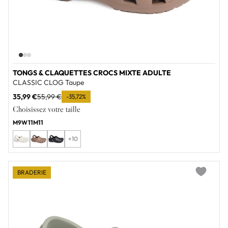
TONGS & CLAQUETTES CROCS MIXTE ADULTE
CLASSIC CLOG Taupe
35,99 €
55,99 €
-35,72%
Choisissez votre taille
M9W11
M11
+10
BRADERIE
Add to wi