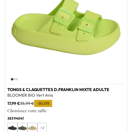
TONGS & CLAQUETTES D.FRANKLIN MIXTE ADULTE
BLOOMER BIO Vert Anis
17,99 €
35,99 €
-50,01%
Choisissez votre taille
38
39
40
41
+2