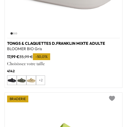
TONGS & CLAQUETTES D.FRANKLIN MIXTE ADULTE
BLOOMER BIO Gris
17,99 €
35,99 €
-50,01%
Choisissez votre taille
41
42
+2
BRADERIE
Add to wi