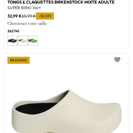
TONGS & CLAQUETTES BIRKENSTOCK MIXTE ADULTE
SUPER BIRKI Vert
32,99 €
65,99 €
-50,01%
Choisissez votre taille
36
37
41
BRADERIE
Add to wi