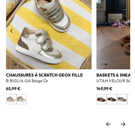
CHAUSSURES À SCRATCH GEOX FILLE
BASKETS & SNEAK
B BIGLIA GA Beige Or
UTAH VELOUR Bord
65,99 €
149,99 €
+1