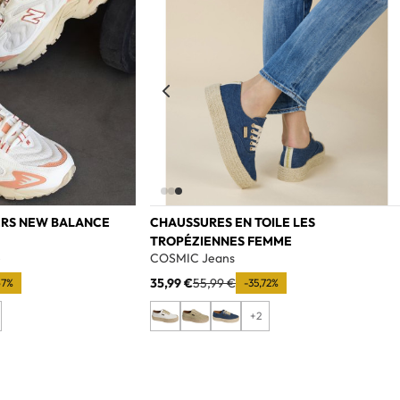
ERS NEW BALANCE
CHAUSSURES EN TOILE LES
TROPÉZIENNES FEMME
e
COSMIC Jeans
35,99 €
55,99 €
67%
-35,72%
+2