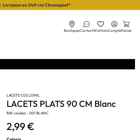
I Livraison en 24H via Chronopost*
Boutiques
Contact
Wishlists
Compte
Panier
LACETS COLLONIL
LACETS PLATS 90 CM Blanc
Réf. couleur : 001 BLANC
2,99 €
Coloris