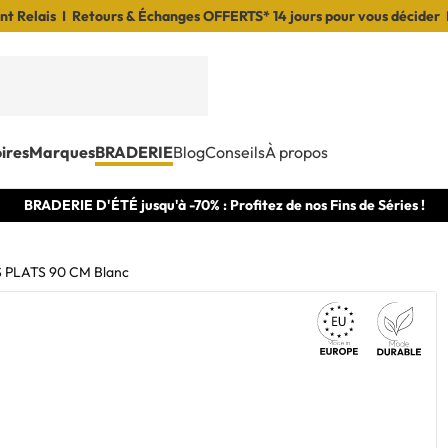
t Relais I Retours & Échanges OFFERTS* 14 jours pour vous décider 
ires
Marques
BRADERIE
Blog
Conseils
À propos
BRADERIE D'ÉTÉ jusqu'à -70% : Profitez de nos Fins de Séries !
 PLATS 90 CM Blanc