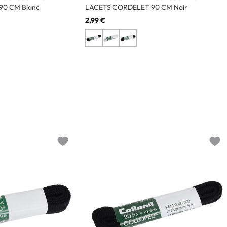
90 CM Blanc
LACETS CORDELET 90 CM Noir
2,99 €
Add to wishlist
Add t