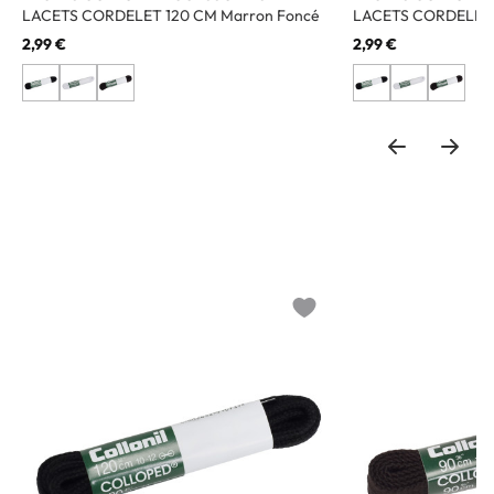
LACETS CORDELET 120 CM Marron Foncé
LACETS CORDELET 
2,99 €
2,99 €
o wishlist
Add to wishlist