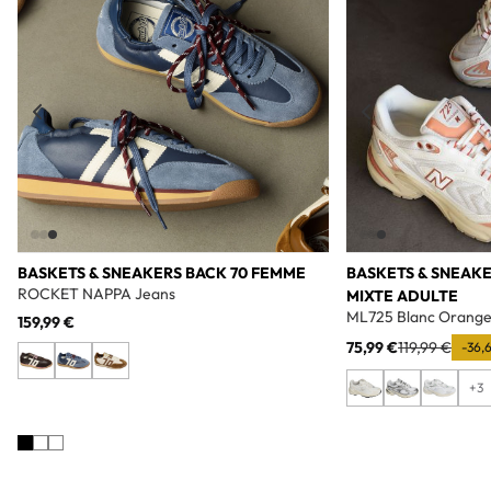
BASKETS & SNEAKERS BACK 70 FEMME
BASKETS & SNEAK
ROCKET NAPPA Jeans
MIXTE ADULTE
ML725 Blanc Orang
159,99 €
75,99 €
119,99 €
-36,
+3