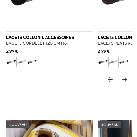
LACETS COLLONIL ACCESSOIRES
LACETS COLLONIL
LACETS CORDELET 120 CM Noir
LACETS PLATS 90 C
2,99 €
2,99 €
NOUVEAU
NOUVEAU
o wishlist
Add to wishlist