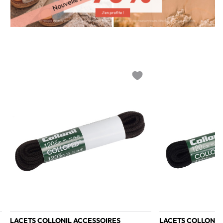
o wishlist
Add to wishlist
LACETS COLLONIL ACCESSOIRES
LACETS COLLONIL