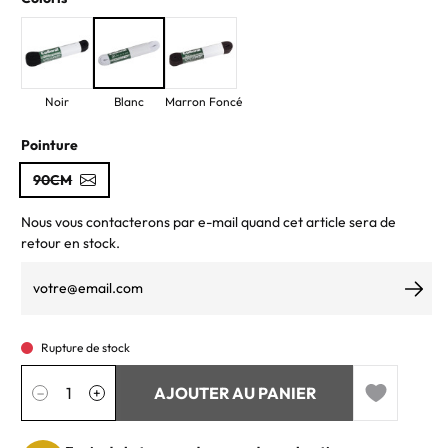
Noir
Blanc
Marron Foncé
Pointure
90CM
Nous vous contacterons par e-mail quand cet article sera de
retour en stock.
S’ab
Rupture de stock
Quantité
AJOUTER AU PANIER
−
+
Add to wishl