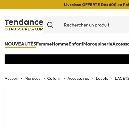
Livraison OFFERTE Dès 60€ en Poin
NOUVEAUTÉS
Femme
Homme
Enfant
Maroquinerie
Accesso
Accueil
Marques
Collonil
Accessoires
Lacets
LACETS