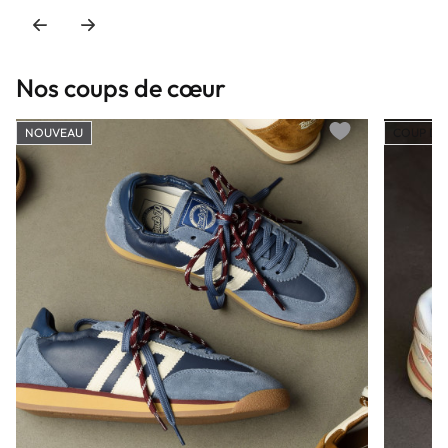
Nos coups de cœur
NOUVEAU
COUP DE
Add to wishlist