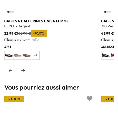
BABIES & BALLERINES UNISA FEMME
BABIES &
BERLEY Argent
710 Verni
32,99 €
109,99 €
49,99 €
99
-70,01%
Choisissez votre taille
Choisissez 
37
41
36
38½
41
+1
Vous pourriez aussi aimer
BRADERIE
BRADERI
Add to wishlist