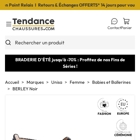
 Point Relais I Retours & Échanges OFFERTS* 14 jours pour vous déc
Contact
Panier
Toggle Menu
Rechercher un produit
BRADERIE D'ÉTÉ jusqu'à -70% : Profitez de nos Fins de
Séries !
Accueil
Marques
Unisa
Femme
Babies et Ballerines
BERLEY Noir