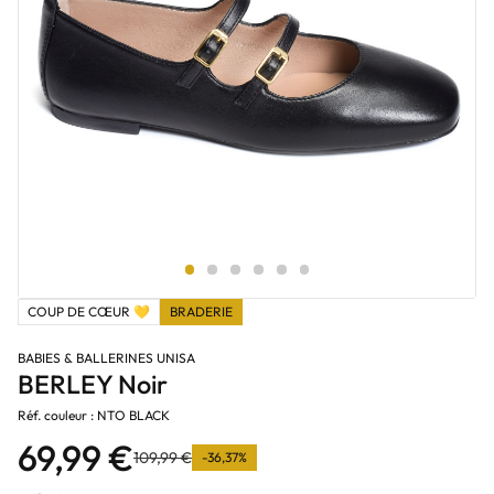
COUP DE CŒUR 💛
BRADERIE
BABIES & BALLERINES UNISA
BERLEY Noir
Réf. couleur : NTO BLACK
69,99 €
109,99 €
-36,37%