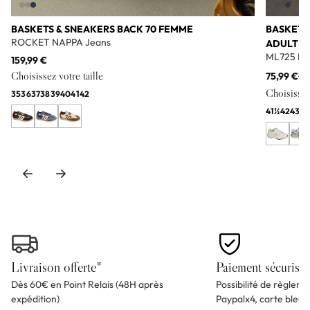
BASKETS & SNEAKERS BACK 70 FEMME
BASKETS
ROCKET NAPPA Jeans
ADULTE
ML725 Bl
159,99 €
Choisissez votre taille
75,99 €
11
Choisissez 
35
36
37
38
39
40
41
42
41½
42
43
44
Livraison offerte*
Paiement sécurisé
Dès 60€ en Point Relais (48H après
Possibilité de règlem
expédition)
Paypalx4, carte bleu