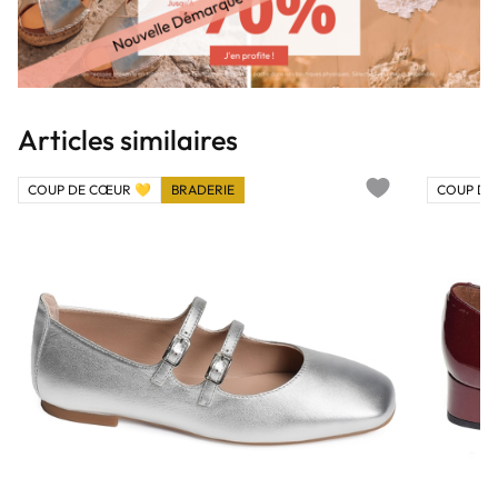
Articles similaires
COUP DE CŒUR 💛
BRADERIE
COUP DE
Add to wishlist