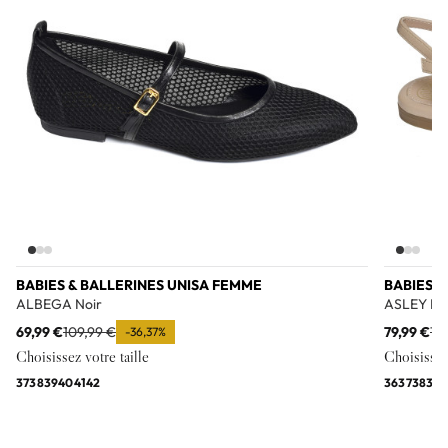
BABIES & BALLERINES UNISA FEMME
BABIES &
ALBEGA Noir
ASLEY Bei
69,99 €
109,99 €
79,99 €
11
-36,37%
Choisissez votre taille
Choisissez 
37
38
39
40
41
42
36
37
38
39