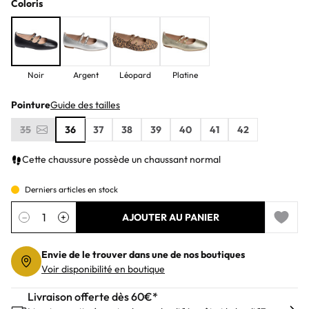
Coloris
Noir
Argent
Léopard
Platine
Pointure
Guide des tailles
35
36
37
38
39
40
41
42
Cette chaussure possède un chaussant normal
Derniers articles en stock
Quantité
−
+
AJOUTER AU PANIER
Add to 
Envie de le trouver dans une de nos boutiques
Voir disponibilité en boutique
Livraison offerte dès 60€*