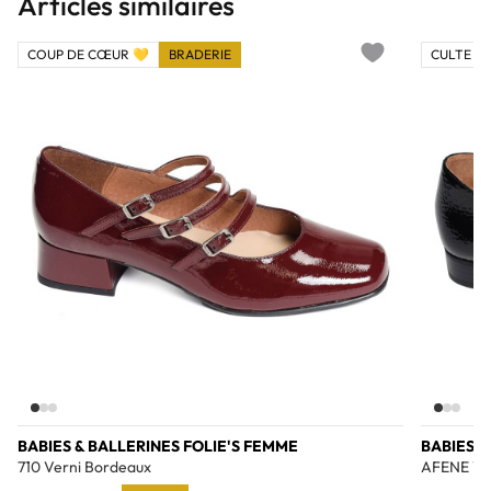
Articles similaires
COUP DE CŒUR 💛
BRADERIE
CULTE 💎
Add to wishlist
BABIES & BALLERINES FOLIE'S FEMME
BABIES 
710 Verni Bordeaux
AFENE Ver