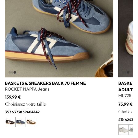
BASKETS & SNEAKERS BACK 70 FEMME
BASKETS
ROCKET NAPPA Jeans
ADULTE
ML725 Bl
159,99 €
Choisissez votre taille
75,99 €
11
Choisissez 
35
36
37
38
39
40
41
42
41½
42
43
44