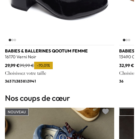
BABIES & BALLERINES QOOTUM FEMME
BABIES 
16170 Verni Noir
13490 Or
29,99 €
99,99 €
32,99 €
10
-70,01%
Choisissez votre taille
Choisissez 
36
37½
38
38½
39
41
36
Nos coups de cœur
NOUVEAU
COUP DE
Add to wishlist