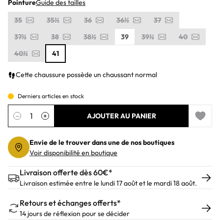
Pointure
Guide des tailles
35
35½
36
36½
37
37½
38
38½
39
39½
40
40½
41
Cette chaussure possède un chaussant normal
Derniers articles en stock
Quantité
−
+
AJOUTER AU PANIER
Add to 
Envie de le trouver dans une de nos boutiques
Voir disponibilité en boutique
Livraison offerte dès 60€*
Livraison estimée entre le lundi 17 août et le mardi 18 août.
Retours et échanges offerts*
14 jours de réflexion pour se décider