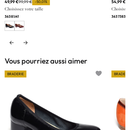
49,99 €
99,99 €
54,99 €
10
-50,01%
Choisissez votre taille
Choisissez 
36
38½
41
36
37
38
39
Vous pourriez aussi aimer
BRADERIE
BRADERI
Add to wishlist