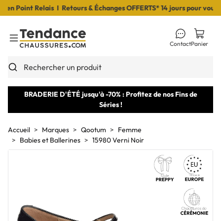
 Point Relais I Retours & Échanges OFFERTS* 14 jours pour vous déc
Contact
Panier
Toggle Menu
Rechercher un produit
BRADERIE D'ÉTÉ jusqu'à -70% : Profitez de nos Fins de
Séries !
Accueil
Marques
Qootum
Femme
Babies et Ballerines
15980 Verni Noir