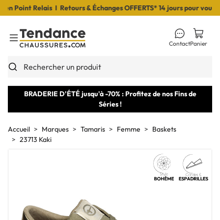
 Point Relais I Retours & Échanges OFFERTS* 14 jours pour vous déc
Contact
Panier
Toggle Menu
Rechercher un produit
BRADERIE D'ÉTÉ jusqu'à -70% : Profitez de nos Fins de
Séries !
Accueil
Marques
Tamaris
Femme
Baskets
23713 Kaki