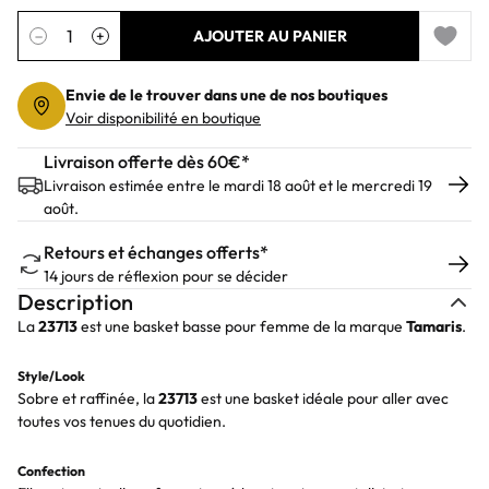
Quantité
−
+
AJOUTER AU PANIER
Add to 
Envie de le trouver dans une de nos boutiques
Voir disponibilité en boutique
Livraison offerte dès 60€*
Livraison estimée entre le mardi 18 août et le mercredi 19
août.
Retours et échanges offerts*
14 jours de réflexion pour se décider
Description
La
23713
est une basket basse pour femme de la marque
Tamaris
.
Style/Look
Sobre et raffinée, la
23713
est une basket idéale pour aller avec
toutes vos tenues du quotidien.
Confection