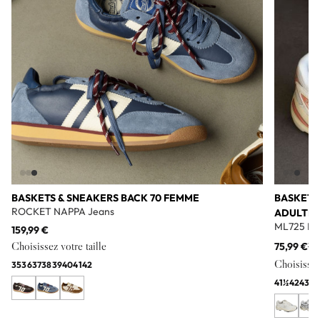
BASKETS & SNEAKERS BACK 70 FEMME
BASKETS
ROCKET NAPPA Jeans
ADULTE
ML725 Bl
159,99 €
Choisissez votre taille
75,99 €
11
Choisissez 
35
36
37
38
39
40
41
42
41½
42
43
44