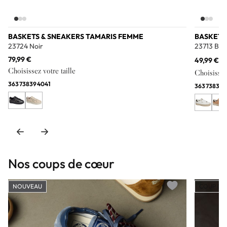
BASKETS & SNEAKERS TAMARIS FEMME
BASKETS
23724 Noir
23713 Bla
79,99 €
49,99 €
59
Choisissez votre taille
Choisissez 
36
37
38
39
40
41
36
37
38
39
Nos coups de cœur
NOUVEAU
COUP DE
Add to wishlist