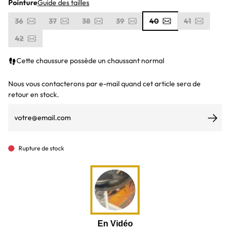
Pointure
Guide des tailles
36
37
38
39
40
41
42
Cette chaussure possède un chaussant normal
Nous vous contacterons par e-mail quand cet article sera de
retour en stock.
S’ab
Rupture de stock