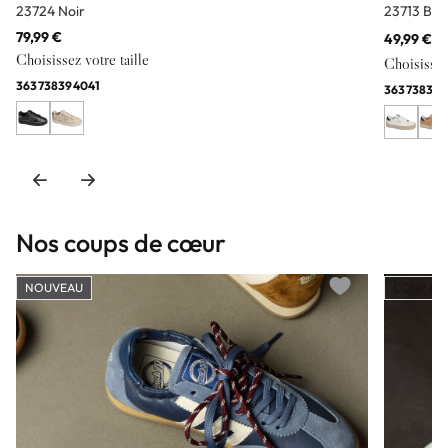
23724 Noir
23713 Bla
79,99 €
49,99 €
59
Choisissez votre taille
Choisissez 
36
37
38
39
40
41
36
37
38
39
Nos coups de cœur
NOUVEAU
COUP DE
Add to wishlist