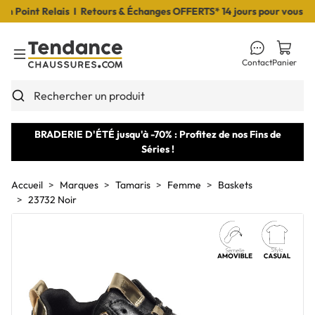
Point Relais I Retours & Échanges OFFERTS* 14 jours pour vous déci
Contact
Panier
Toggle Menu
Rechercher un produit
BRADERIE D'ÉTÉ jusqu'à -70% : Profitez de nos Fins de
Séries !
Accueil
Marques
Tamaris
Femme
Baskets
23732 Noir