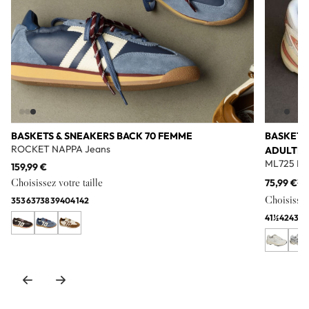
BASKETS & SNEAKERS BACK 70 FEMME
BASKETS
ROCKET NAPPA Jeans
ADULTE
ML725 Bl
159,99 €
Choisissez votre taille
75,99 €
11
Choisissez 
35
36
37
38
39
40
41
42
41½
42
43
44