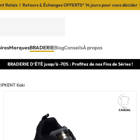
t Relais I Retours & Échanges OFFERTS* 14 jours pour vous décider 
ires
Marques
BRADERIE
Blog
Conseils
À propos
BRADERIE D'ÉTÉ jusqu'à -70% : Profitez de nos Fins de Séries !
IPKENT Kaki