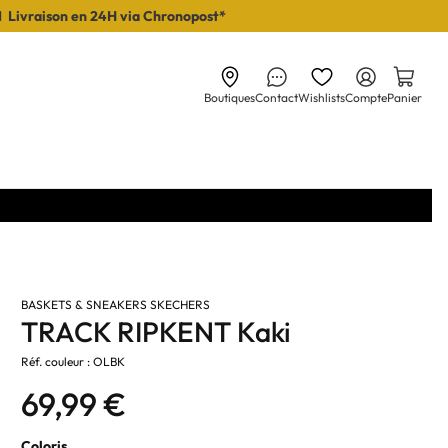
I Livraison en 24H via Chronopost*
Boutiques
Contact
Wishlists
Compte
Panier
BASKETS & SNEAKERS SKECHERS
TRACK RIPKENT Kaki
Réf. couleur : OLBK
69,99 €
Coloris