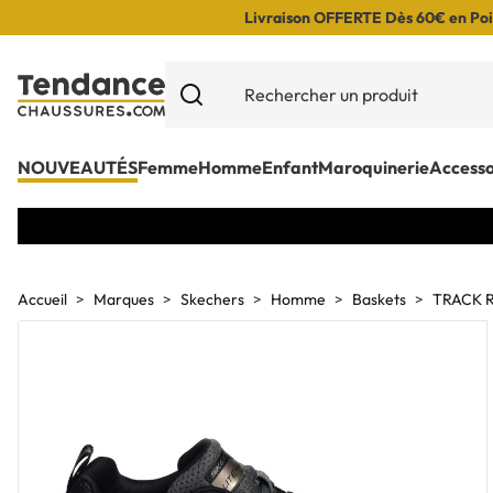
Livraison OFFERTE Dès 60€ en Poin
NOUVEAUTÉS
Femme
Homme
Enfant
Maroquinerie
Accesso
Accueil
Marques
Skechers
Homme
Baskets
TRACK R