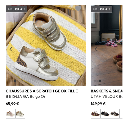
NOUVEAU
NOUVEAU
o wishlist
Add to wishlist
CHAUSSURES À SCRATCH GEOX FILLE
BASKETS & SNEAK
B BIGLIA GA Beige Or
UTAH VELOUR Bord
65,99 €
149,99 €
+3