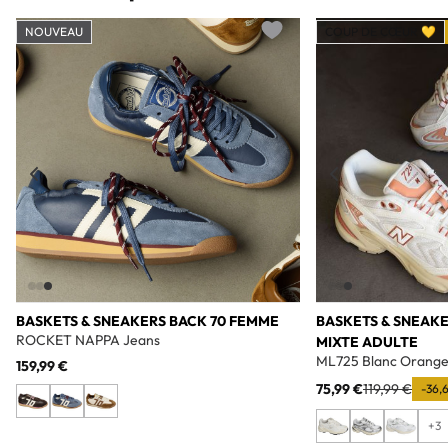
NOUVEAU
COUP DE CŒUR 💛
Add to wishlist
BASKETS & SNEAKERS BACK 70 FEMME
BASKETS & SNEAK
ROCKET NAPPA Jeans
MIXTE ADULTE
ML725 Blanc Orang
159,99 €
75,99 €
119,99 €
-36,
+3