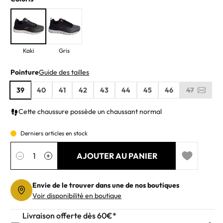
Kaki
Gris
Pointure
Guide des tailles
39
40
41
42
43
44
45
46
47
Cette chaussure possède un chaussant normal
Derniers articles en stock
Quantité
AJOUTER AU PANIER
−
+
Add to wishl
Envie de le trouver dans une de nos boutiques
Voir disponibilité en boutique
Livraison offerte dès 60€*