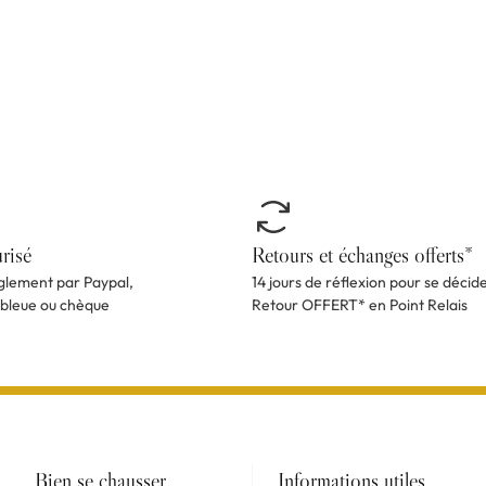
risé
Retours et échanges offerts*
èglement par Paypal,
14 jours de réflexion pour se décid
 bleue ou chèque
Retour OFFERT* en Point Relais
Bien se chausser
Informations utiles