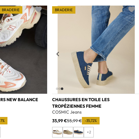
BRADERIE
BRADERIE
Add to wishlist
Add t
ERS NEW BALANCE
CHAUSSURES EN TOILE LES
TROPÉZIENNES FEMME
e
COSMIC Jeans
35,99 €
55,99 €
67%
-35,72%
+2