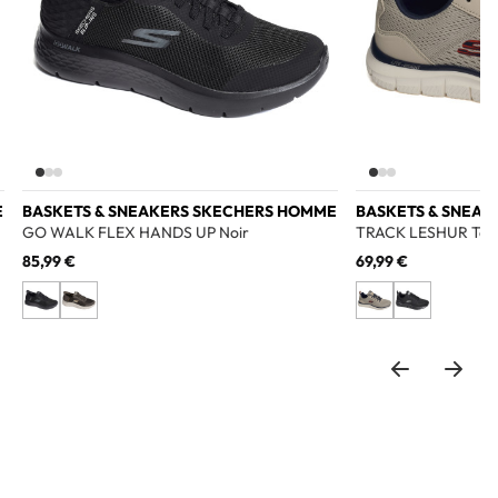
E
BASKETS & SNEAKERS SKECHERS HOMME
BASKETS & SNEA
GO WALK FLEX HANDS UP Noir
TRACK LESHUR Tau
85,99 €
69,99 €