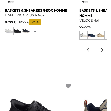
E
BASKETS & SNEAKERS GEOX HOMME
BASKETS & SNEAK
U SPHERICA PLUS A Noir
HOMME
VELOCE Noir
87,99 €
109,99 €
-20%
99,99 €
+4
+2
o wishlist
Add to wishlist