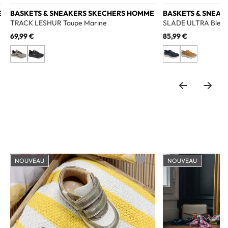
E
BASKETS & SNEAKERS SKECHERS HOMME
BASKETS & SNEA
TRACK LESHUR Taupe Marine
SLADE ULTRA Bleu
69,99 €
85,99 €
NOUVEAU
NOUVEAU
o wishlist
Add to wishlist