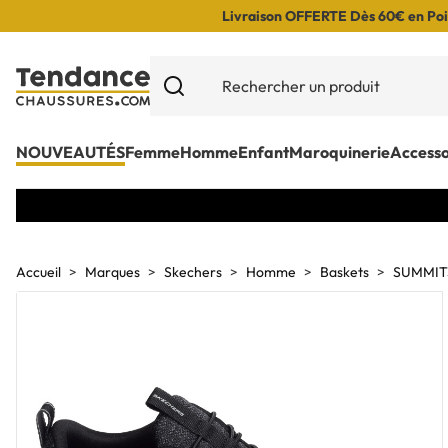
Livraison OFFERTE Dès 60€ en Poin
NOUVEAUTÉS
Femme
Homme
Enfant
Maroquinerie
Accesso
Accueil
Marques
Skechers
Homme
Baskets
SUMMITS