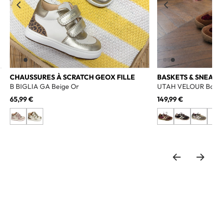
CHAUSSURES À SCRATCH GEOX FILLE
BASKETS & SNEAK
B BIGLIA GA Beige Or
UTAH VELOUR Bord
65,99 €
149,99 €
+1