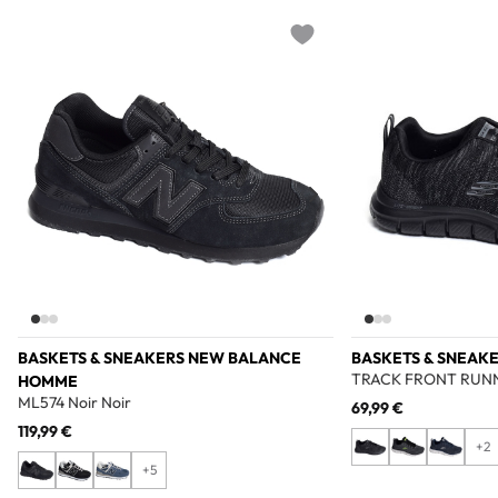
Add to wishlist
BASKETS & SNEAKERS NEW BALANCE
BASKETS & SNEAK
TRACK FRONT RUNN
HOMME
ML574 Noir Noir
69,99 €
119,99 €
+2
+5