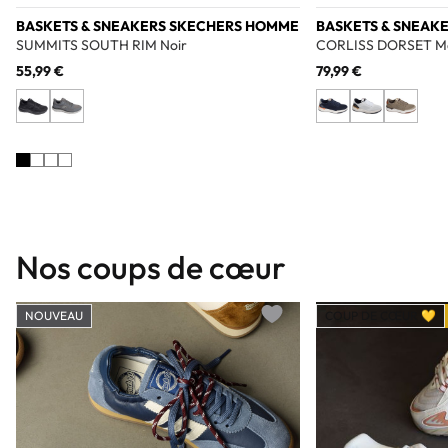
BASKETS & SNEAKERS SKECHERS HOMME
BASKETS & SNEAK
SUMMITS SOUTH RIM Noir
CORLISS DORSET M
55,99 €
79,99 €
Nos coups de cœur
NOUVEAU
COUP DE CŒUR 💛
Add to wishlist