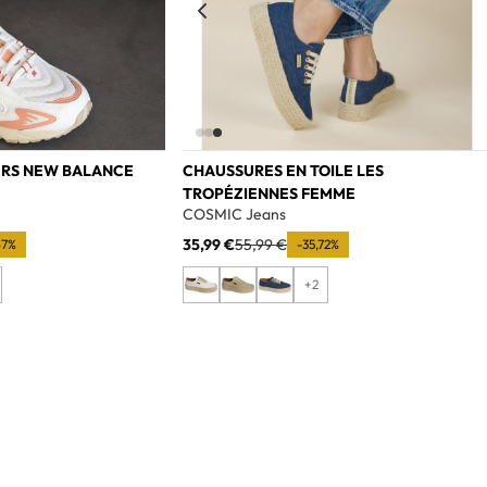
ERS NEW BALANCE
CHAUSSURES EN TOILE LES
TROPÉZIENNES FEMME
e
COSMIC Jeans
35,99 €
55,99 €
67%
-35,72%
+2