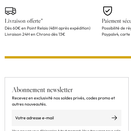
Livraison offerte*
Paiement sécu
Dès 60€ en Point Relais (48H après expédition)
Possibilité de r
Livraison 24H en Chrono dès 13€
Paypalx4, carte
Abonnement newsletter
Recevez en exclusivité nos soldes privés, codes promo et
autres nouveautés.
Email
S’abonner
Vous pouvez vous désinscrire à tout moment. Vous trouverez pour cela