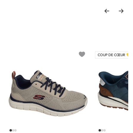
COUP DE CŒUR 💛
o wishlist
Add to wishlist