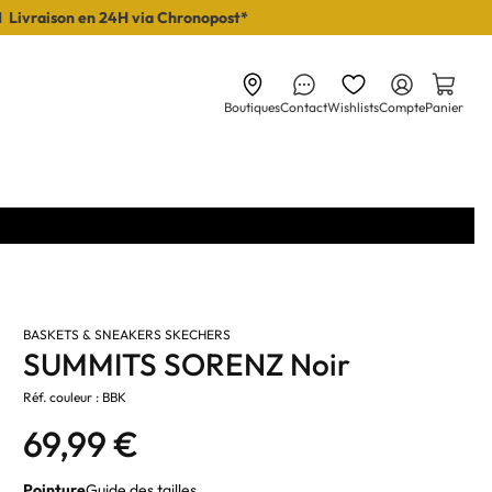
I Livraison en 24H via Chronopost*
Boutiques
Contact
Wishlists
Compte
Panier
BASKETS & SNEAKERS SKECHERS
SUMMITS SORENZ Noir
Réf. couleur : BBK
69,99 €
Pointure
Guide des tailles