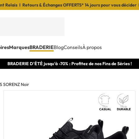
t Relais I Retours & Échanges OFFERTS* 14 jours pour vous décider 
ires
Marques
BRADERIE
Blog
Conseils
À propos
BRADERIE D'ÉTÉ jusqu'à -70% : Profitez de nos Fins de Séries !
 SORENZ Noir