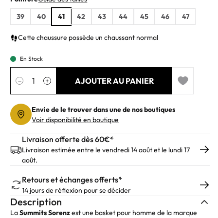
39
40
41
42
43
44
45
46
47
Cette chaussure possède un chaussant normal
En Stock
Quantité
AJOUTER AU PANIER
−
+
Add to wishl
Envie de le trouver dans une de nos boutiques
Voir disponibilité en boutique
Livraison offerte dès 60€*
Livraison estimée entre le vendredi 14 août et le lundi 17
août.
Retours et échanges offerts*
14 jours de réflexion pour se décider
Description
La
Summits Sorenz
est une basket pour homme de la marque