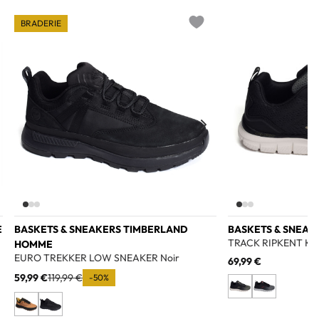
BRADERIE
o wishlist
Add to wishlist
E
BASKETS & SNEAKERS TIMBERLAND
BASKETS & SNEA
TRACK RIPKENT Kak
HOMME
EURO TREKKER LOW SNEAKER Noir
69,99 €
59,99 €
119,99 €
-50%