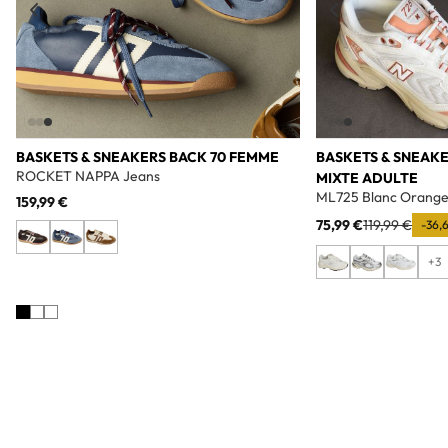
BASKETS & SNEAKERS BACK 70 FEMME
BASKETS & SNEAK
ROCKET NAPPA Jeans
MIXTE ADULTE
ML725 Blanc Orang
159,99 €
75,99 €
119,99 €
-36,
+3