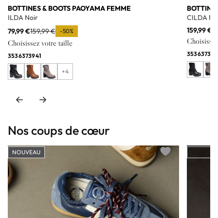
BOTTINES & BOOTS PAOYAMA FEMME
BOTTINE
ILDA Noir
CILDA No
159,99 €
79,99 €
159,99 €
-50%
Choisissez 
Choisissez votre taille
35
36
37
38
3
35
36
37
39
41
+4
Nos coups de cœur
NOUVEAU
COUP DE
Add to wishlist