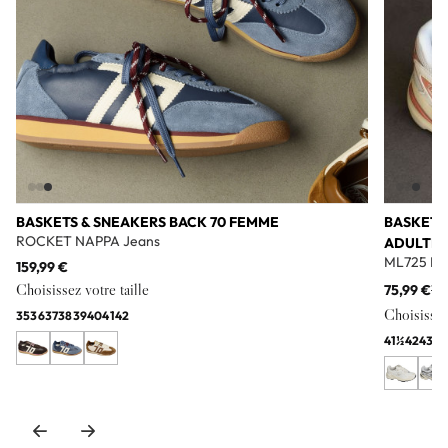
BASKETS & SNEAKERS BACK 70 FEMME
BASKETS
ROCKET NAPPA Jeans
ADULTE
ML725 Bl
159,99 €
Choisissez votre taille
75,99 €
11
Choisissez 
35
36
37
38
39
40
41
42
41½
42
43
44