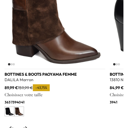
BOTTINES & BOOTS PAOYAMA FEMME
BOTTINE
DALILA Marron
13810 Noi
89,99 €
159,99 €
84,99 €
16
-43,75%
Choisissez votre taille
Choisissez 
36
37
39
40
41
39
41