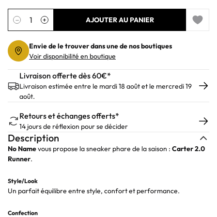
Quantité
−
+
AJOUTER AU PANIER
Add to 
Envie de le trouver dans une de nos boutiques
Voir disponibilité en boutique
Livraison offerte dès 60€*
Livraison estimée entre le mardi 18 août et le mercredi 19
août.
Retours et échanges offerts*
14 jours de réflexion pour se décider
Description
No Name
vous propose la sneaker phare de la saison :
Carter 2.0
Runner
.
Style/Look
Un parfait équilibre entre style, confort et performance.
Confection