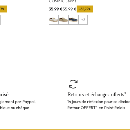
e
COSMIC Jeans
35,99 €
55,99 €
67%
-35,72%
+2
risé
Retours et échanges offerts*
èglement par Paypal,
14 jours de réflexion pour se décid
 bleue ou chèque
Retour OFFERT* en Point Relais