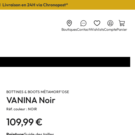
I Livraison en 24H via Chronopost*
Boutiques
Contact
Wishlists
Compte
Panier
BOTTINES & BOOTS MÉTAMORF'OSE
VANINA Noir
Réf. couleur : NOIR
109,99 €
Pointure
Guide des tailles