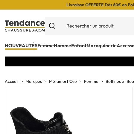
Livraison OFFERTE Dès 60€ en Poin
NOUVEAUTÉS
Femme
Homme
Enfant
Maroquinerie
Accesso
Accueil
Marques
Métamorf'Ose
Femme
Bottines et Boo