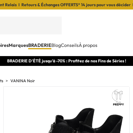
t Relais I Retours & Échanges OFFERTS* 14 jours pour vous décider 
ires
Marques
BRADERIE
Blog
Conseils
À propos
BRADERIE D'ÉTÉ jusqu'à -70% : Profitez de nos Fins de Séries !
ts
VANINA Noir