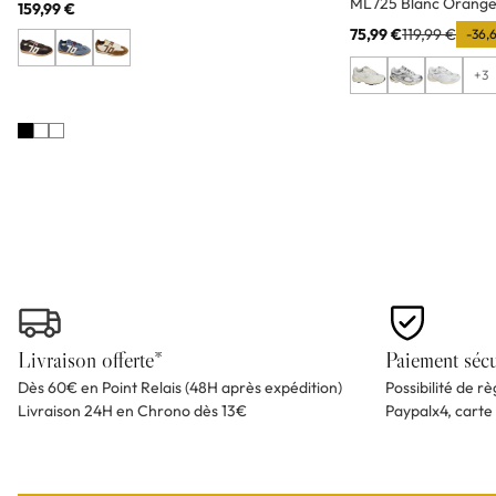
ML725 Blanc Orang
159,99 €
75,99 €
119,99 €
-36,
+3
Livraison offerte*
Paiement sécu
Dès 60€ en Point Relais (48H après expédition)
Possibilité de r
Livraison 24H en Chrono dès 13€
Paypalx4, carte