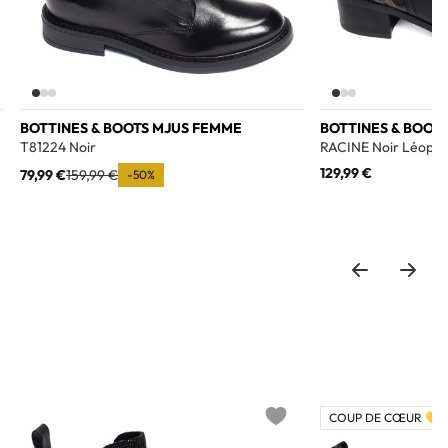
BOTTINES & BOOTS MJUS FEMME
BOTTINES & BOOT
T81224 Noir
RACINE Noir Léopa
129,99 €
79,99 €
159,99 €
-50%
COUP DE CŒUR 💛
o wishlist
Add to wishlist