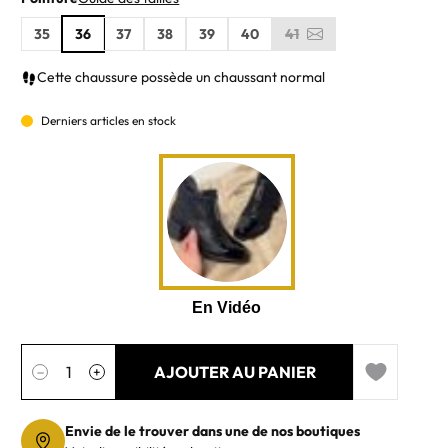
35
36
37
38
39
40
41
Cette chaussure possède un chaussant normal
Derniers articles en stock
Quantité
AJOUTER AU PANIER
−
+
Add to wishl
Envie de le trouver dans une de nos boutiques