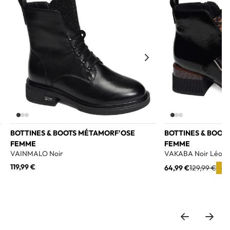
BOTTINES & BOOTS MÉTAMORF'OSE
BOTTINES & BOOT
FEMME
FEMME
VAINMALO Noir
VAKABA Noir Léopa
119,99 €
64,99 €
129,99 €
-5