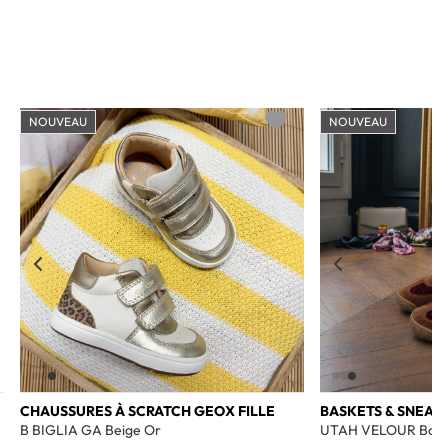
NOUVEAU
NOUVEAU
o wishlist
Add to wishlist
CHAUSSURES À SCRATCH GEOX FILLE
BASKETS & SNEAK
B BIGLIA GA Beige Or
UTAH VELOUR Bord