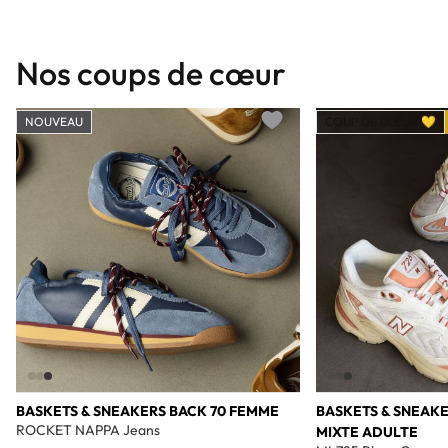
Nos coups de cœur
NOUVEAU
COUP DE CŒUR 💛
Add to wishlist
BASKETS & SNEAKERS BACK 70 FEMME
BASKETS & SNEAK
ROCKET NAPPA Jeans
MIXTE ADULTE