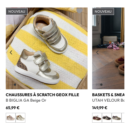
NOUVEAU
NOUVEAU
o wishlist
Add to wishlist
CHAUSSURES À SCRATCH GEOX FILLE
BASKETS & SNEAK
B BIGLIA GA Beige Or
UTAH VELOUR Bord
65,99 €
149,99 €
+1