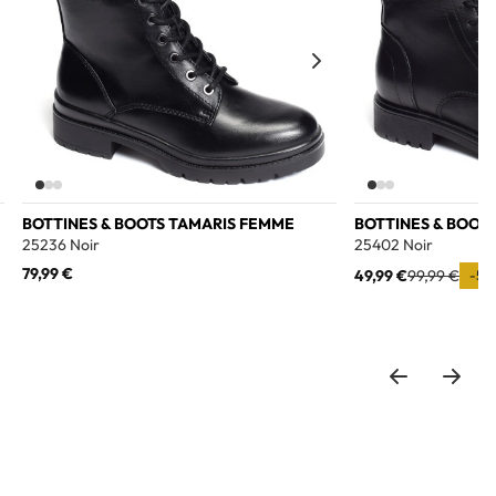
BOTTINES & BOOTS TAMARIS FEMME
BOTTINES & BOOT
25236 Noir
25402 Noir
79,99 €
49,99 €
99,99 €
-50