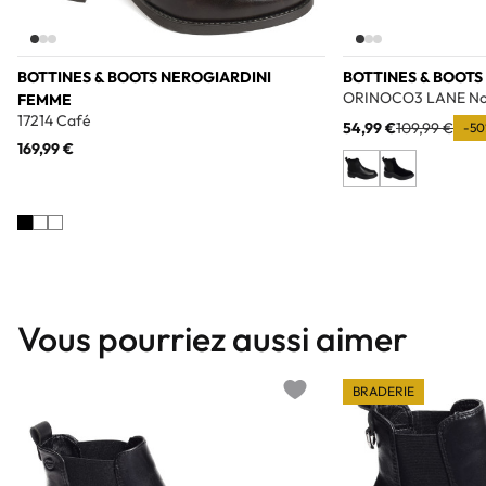
BOTTINES & BOOTS NEROGIARDINI
BOTTINES & BOOTS
ORINOCO3 LANE No
FEMME
17214 Café
54,99 €
109,99 €
-50
169,99 €
Vous pourriez aussi aimer
BRADERIE
Add to wishlist