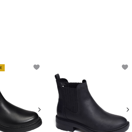
E
Add to wishlist
Add t