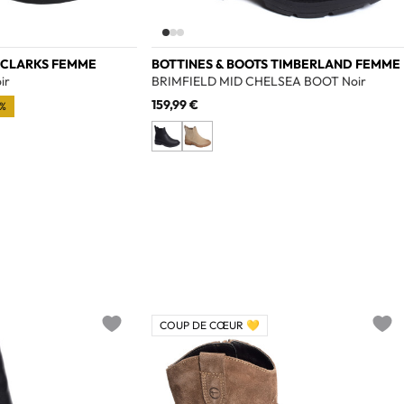
 CLARKS FEMME
BOTTINES & BOOTS TIMBERLAND FEMME
ir
BRIMFIELD MID CHELSEA BOOT Noir
159,99 €
%
COUP DE CŒUR 💛
Add to wishlist
Add t