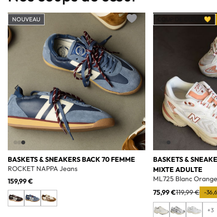
NOUVEAU
COUP DE CŒUR 💛
Add to wishlist
BASKETS & SNEAKERS BACK 70 FEMME
BASKETS & SNEAK
ROCKET NAPPA Jeans
MIXTE ADULTE
ML725 Blanc Orang
159,99 €
75,99 €
119,99 €
-36,
+3