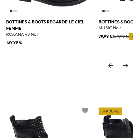
BOTTINES & BOOTS REGARDE LE CIEL
BOTTINES & BOOT
MUSIC Noir
FEMME
ROXANA 48 Noir
79,99 €
159,99 €
-50
139,99 €
BRADERIE
o wishlist
Add to wishlist