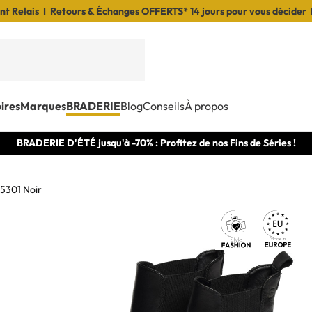
t Relais I Retours & Échanges OFFERTS* 14 jours pour vous décider 
ires
Marques
BRADERIE
Blog
Conseils
À propos
BRADERIE D'ÉTÉ jusqu'à -70% : Profitez de nos Fins de Séries !
5301 Noir