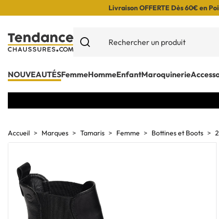
Livraison OFFERTE Dès 60€ en Poin
NOUVEAUTÉS
Femme
Homme
Enfant
Maroquinerie
Accesso
Accueil
Marques
Tamaris
Femme
Bottines et Boots
2