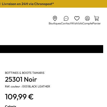
I Livraison en 24H via Chronopost*
Boutiques
Contact
Wishlists
Compte
Panier
BOTTINES & BOOTS TAMARIS
25301 Noir
Réf. couleur : 003 BLACK LEATHER
109,99 €
Coloris