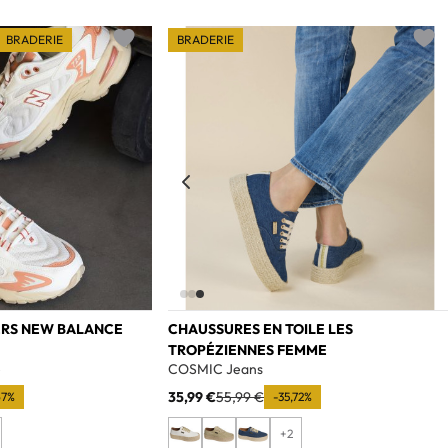
BRADERIE
BRADERIE
Add to wishlist
Add t
ERS NEW BALANCE
CHAUSSURES EN TOILE LES
TROPÉZIENNES FEMME
e
COSMIC Jeans
35,99 €
55,99 €
67%
-35,72%
+2