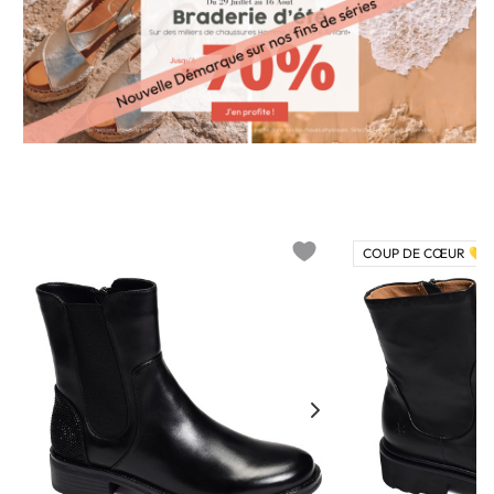
COUP DE CŒUR 💛
o wishlist
Add to wishlist