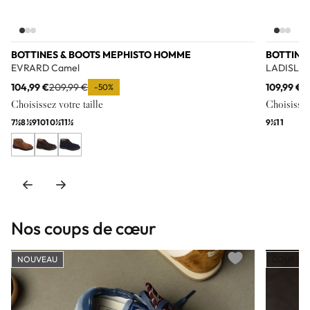
BOTTINES & BOOTS MEPHISTO HOMME
BOTTINE
EVRARD Camel
LADISLAS
104,99 €
209,99 €
109,99 €
2
-50%
Choisissez votre taille
Choisissez 
7½
8½
9
10
10½
11½
9½
11
Nos coups de cœur
NOUVEAU
COUP DE
Add to wishlist