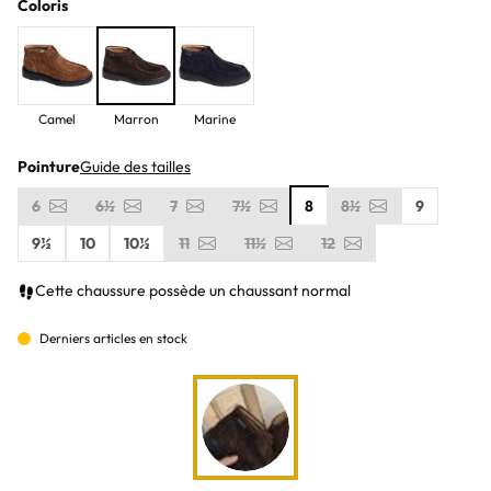
Coloris
Camel
Marron
Marine
Pointure
Guide des tailles
6
6½
7
7½
8
8½
9
9½
10
10½
11
11½
12
Cette chaussure possède un chaussant normal
Derniers articles en stock