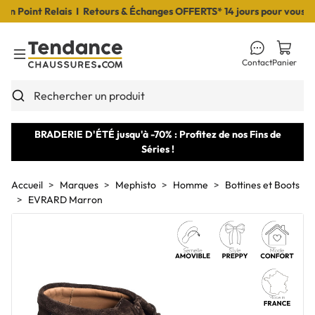
Point Relais I Retours & Échanges OFFERTS* 14 jours pour vous déci
Contact
Panier
Toggle Menu
Rechercher un produit
BRADERIE D'ÉTÉ jusqu'à -70% : Profitez de nos Fins de
Séries !
Accueil
Marques
Mephisto
Homme
Bottines et Boots
EVRARD Marron