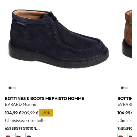
BOTTINES & BOOTS MEPHISTO HOMME
BOTTINE
EVRARD Marine
EVRARD 
104,99 €
209,99 €
104,99 €
2
-50%
Choisissez votre taille
Choisissez 
6½
7
8
8½
9
9½
10
10½
...
7½
8½
9
10
1