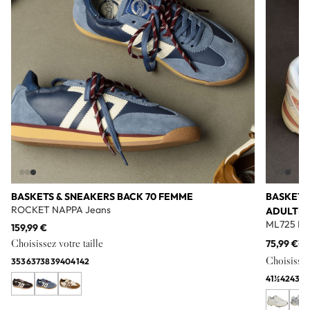
BASKETS & SNEAKERS BACK 70 FEMME
BASKETS
ROCKET NAPPA Jeans
ADULTE
ML725 Bl
159,99 €
Choisissez votre taille
75,99 €
11
Choisissez 
35
36
37
38
39
40
41
42
41½
42
43
44