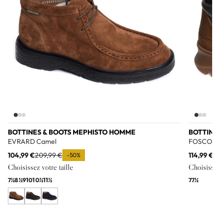
BOTTINES & BOOTS MEPHISTO HOMME
BOTTINE
EVRARD Camel
FOSCO T
104,99 €
209,99 €
114,99 €
2
-50%
Choisissez votre taille
Choisissez 
7½
8½
9
10
10½
11½
7
7½