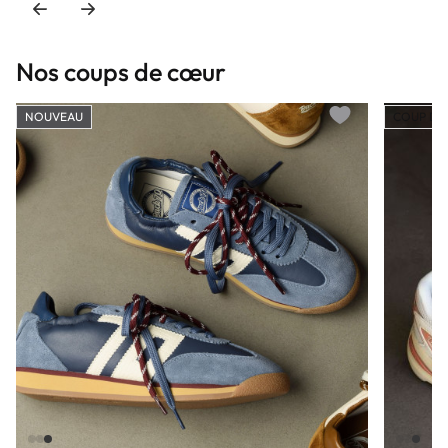
Nos coups de cœur
NOUVEAU
COUP DE
Add to wishlist