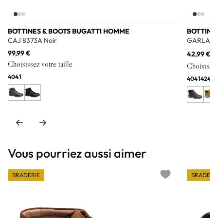
BOTTINES & BOOTS BUGATTI HOMME
BOTTINE
CAJ 8373A Noir
GARLAN M
99,99 €
42,99 €
85
Choisissez votre taille
Choisissez 
40
41
40
41
42
44
4
Vous pourriez aussi aimer
BRADERIE
BRADERI
Add to wishlist