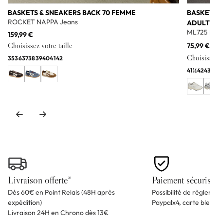
BASKETS & SNEAKERS BACK 70 FEMME
BASKETS
ROCKET NAPPA Jeans
ADULTE
ML725 Bl
159,99 €
Choisissez votre taille
75,99 €
11
Choisissez 
35
36
37
38
39
40
41
42
41½
42
43
44
Livraison offerte*
Paiement sécurisé
Dès 60€ en Point Relais (48H après
Possibilité de règlem
expédition)
Paypalx4, carte bleu
Livraison 24H en Chrono dès 13€