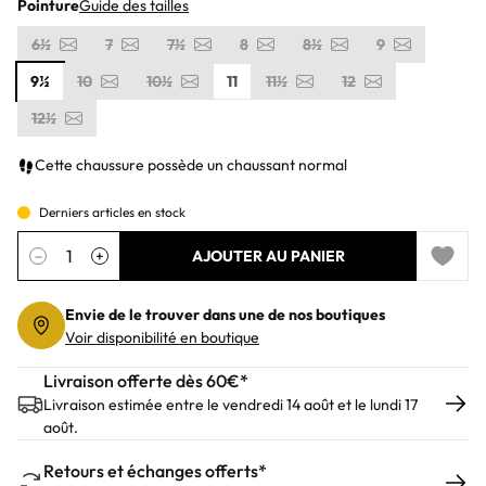
Pointure
Guide des tailles
6½
7
7½
8
8½
9
9½
10
10½
11
11½
12
12½
Cette chaussure possède un chaussant normal
Derniers articles en stock
Quantité
−
+
AJOUTER AU PANIER
Add to 
Envie de le trouver dans une de nos boutiques
Voir disponibilité en boutique
Livraison offerte dès 60€*
Livraison estimée entre le vendredi 14 août et le lundi 17
août.
Retours et échanges offerts*