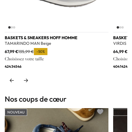
BASKETS & SNEAKERS HOFF HOMME
BASKETS
TAMARINDO MAN Beige
VIRDIS M
67,99 €
135,99 €
64,99 €
12
-50%
Choisissez votre taille
Choisissez 
42
43
45
46
40
41
42
44
Nos coups de cœur
NOUVEAU
COUP DE
Add to wishlist