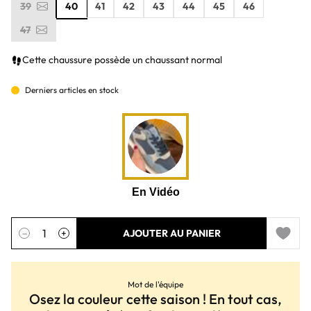
39
40
41
42
43
44
45
46
47
Cette chaussure possède un chaussant normal
Derniers articles en stock
Quantité
−
+
AJOUTER AU PANIER
Add to 
Mot de l'équipe
Osez la couleur cette saison ! En tout cas,