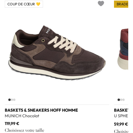
COUP DE CŒUR 💛
BRADERI
Add to wishlist
BASKETS & SNEAKERS HOFF HOMME
BASKETS
MUNICH Chocolat
U SPHERI
119,99 €
59,99 €
11
Choisissez votre taille
Choisissez 