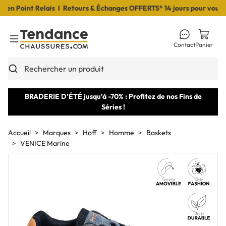
 Point Relais I Retours & Échanges OFFERTS* 14 jours pour vous déc
Contact
Panier
Toggle Menu
Rechercher un produit
BRADERIE D'ÉTÉ jusqu'à -70% : Profitez de nos Fins de
Séries !
Accueil
Marques
Hoff
Homme
Baskets
VENICE Marine