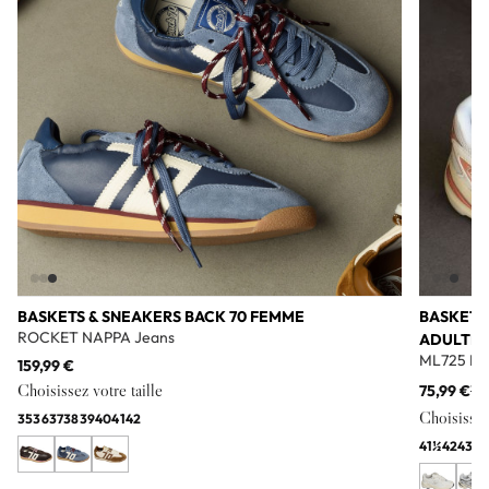
BASKETS & SNEAKERS BACK 70 FEMME
BASKETS
ROCKET NAPPA Jeans
ADULTE
ML725 Bl
159,99 €
Choisissez votre taille
75,99 €
11
Choisissez 
35
36
37
38
39
40
41
42
41½
42
43
44