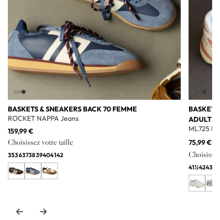
BASKETS & SNEAKERS BACK 70 FEMME
BASKETS
ROCKET NAPPA Jeans
ADULTE
ML725 Bl
159,99 €
Choisissez votre taille
75,99 €
11
Choisissez 
35
36
37
38
39
40
41
42
41½
42
43
44