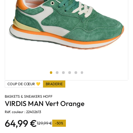
COUP DE CŒUR 💛
BRADERIE
BASKETS & SNEAKERS HOFF
VIRDIS MAN Vert Orange
Réf. couleur : 22402613
64,99 €
129,99 €
-50%