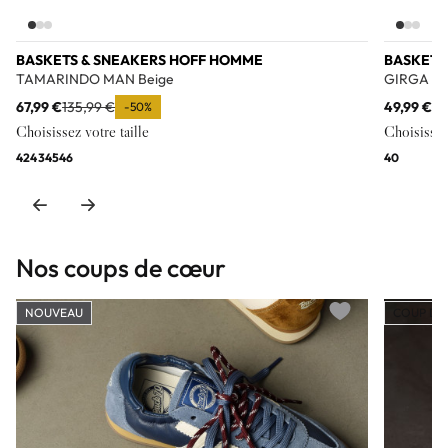
BASKETS & SNEAKERS HOFF HOMME
BASKETS
TAMARINDO MAN Beige
GIRGA Bei
67,99 €
135,99 €
49,99 €
99
-50%
Choisissez votre taille
Choisissez 
42
43
45
46
40
Nos coups de cœur
NOUVEAU
COUP DE
Add to wishlist