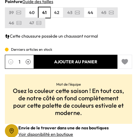
Pointure
Guide des tailles
39
40
41
42
43
44
45
46
47
Cette chaussure possède un chaussant normal
Derniers articles en stock
Quantité
−
+
AJOUTER AU PANIER
Add to 
Mot de l'équipe
Osez la couleur cette saison ! En tout cas,
de notre côté on fond complètement
pour cette palette de couleurs estivale et
moderne.
Envie de le trouver dans une de nos boutiques
Voir disponibilité en boutique