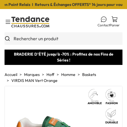
 Point Relais I Retours & Échanges OFFERTS* 14 jours pour vous déc
Contact
Panier
Toggle Menu
Rechercher un produit
BRADERIE D'ÉTÉ jusqu'à -70% : Profitez de nos Fins de
Séries !
Accueil
Marques
Hoff
Homme
Baskets
VIRDIS MAN Vert Orange