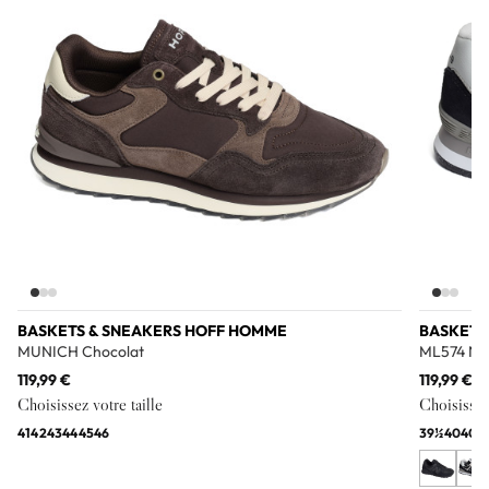
BASKETS & SNEAKERS HOFF HOMME
BASKETS
MUNICH Chocolat
ML574 No
119,99 €
119,99 €
Choisissez votre taille
Choisissez 
41
42
43
44
45
46
39½
40
40½