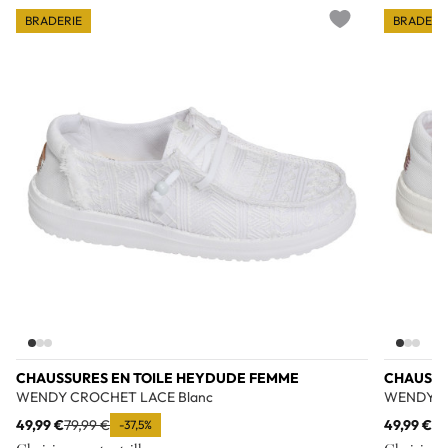
BRADERIE
BRADERI
Add to wishlist
CHAUSSURES EN TOILE HEYDUDE FEMME
CHAUSSU
WENDY CROCHET LACE Blanc
WENDY P
49,99 €
79,99 €
49,99 €
79
-37,5%