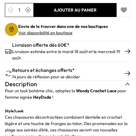
Quantité
−
+
AJOUTER AU PANIER
Add to 
Envie de le trouver dans une de nos boutiques
Voir disponibilité en boutique
Livraison offerte dès 60€*
Livraison estimée entre le mardi 18 août et le mercredi 19
août.
Retours et échanges offerts*
14 jours de réflexion pour se décider
Description
Pour un look bohème chic, adoptez la
Wendy
Crochet
Lace
pour
femme signée
HeyDude
!
Style/Look
Ces chaussures décontractées combinent dentelle en crochet
légère et une touche de franges au talon. Des promenades sur la
plage aux soirées d'été, ces chaussures seront vos nouvelles