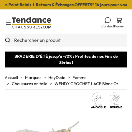
 Point Relais I Retours & Échanges OFFERTS* 14 jours pour vous déc
Contact
Panier
Toggle Menu
Rechercher un produit
BRADERIE D'ÉTÉ jusqu'à -70% : Profitez de nos Fins de
Séries !
Accueil
Marques
HeyDude
Femme
Chaussures en toile
WENDY CROCHET LACE Blanc Or