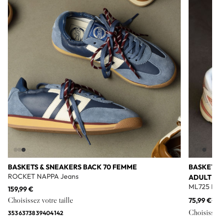
Add to wishlist
BASKETS & SNEAKERS BACK 70 FEMME
BASKETS
ROCKET NAPPA Jeans
ADULTE
ML725 Bl
159,99 €
Choisissez votre taille
75,99 €
11
Choisissez 
35
36
37
38
39
40
41
42