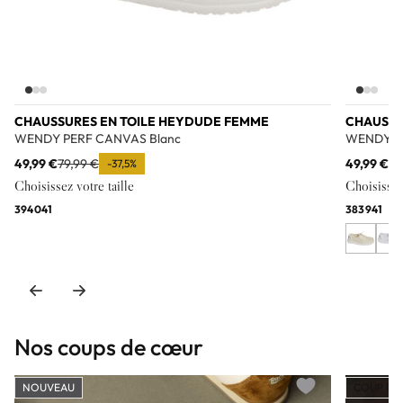
CHAUSSURES EN TOILE HEYDUDE FEMME
CHAUSSU
WENDY PERF CANVAS Blanc
WENDY C
49,99 €
79,99 €
49,99 €
79
-37,5%
Choisissez votre taille
Choisissez 
39
40
41
38
39
41
Nos coups de cœur
NOUVEAU
COUP DE