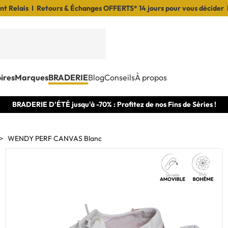
t Relais I Retours & Échanges OFFERTS* 14 jours pour vous décider 
ires
Marques
BRADERIE
Blog
Conseils
À propos
BRADERIE D'ÉTÉ jusqu'à -70% : Profitez de nos Fins de Séries !
WENDY PERF CANVAS Blanc