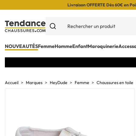
Livraison OFFERTE Dès 60€ en Poin
NOUVEAUTÉS
Femme
Homme
Enfant
Maroquinerie
Accesso
Accueil
Marques
HeyDude
Femme
Chaussures en toile