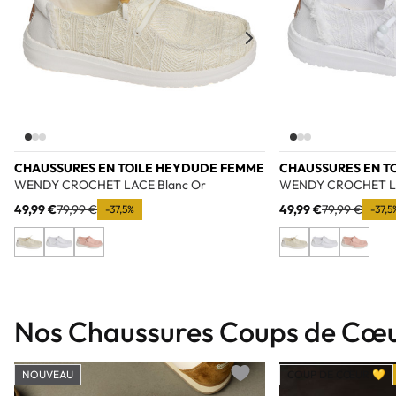
CHAUSSURES EN TOILE HEYDUDE FEMME
CHAUSSURES EN T
WENDY CROCHET LACE Blanc Or
WENDY CROCHET LA
49,99 €
79,99 €
49,99 €
79,99 €
-37,5%
-37,5
Nos Chaussures Coups de Cœ
NOUVEAU
COUP DE CŒUR 💛
Add to wishlist