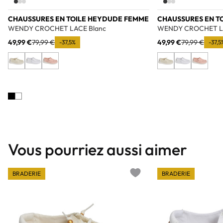
CHAUSSURES EN TOILE HEYDUDE FEMME
CHAUSSURES EN T
WENDY CROCHET LACE Blanc
WENDY CROCHET LA
49,99 €
79,99 €
49,99 €
79,99 €
-37,5%
-37,5
Vous pourriez aussi aimer
BRADERIE
BRADERIE
Add to wishlist