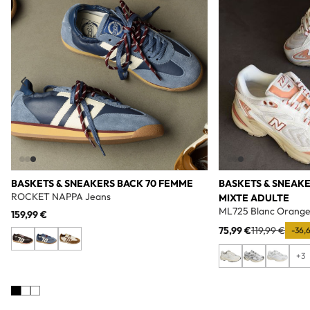
BASKETS & SNEAKERS BACK 70 FEMME
BASKETS & SNEAK
ROCKET NAPPA Jeans
MIXTE ADULTE
ML725 Blanc Orang
159,99 €
75,99 €
119,99 €
-36,
+3