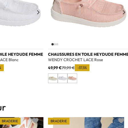
OILE HEYDUDE FEMME
CHAUSSURES EN TOILE HEYDUDE FEMM
CE Blanc
WENDY CROCHET LACE Rose
49,99 €
79,99 €
%
-37,5%
ur
BRADERIE
BRADERIE
Add to wishlist
Add t