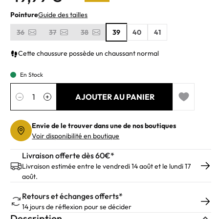
Pointure
Guide des tailles
36
37
38
39
40
41
Cette chaussure possède un chaussant normal
En Stock
Quantité
AJOUTER AU PANIER
−
+
Add to wishl
Envie de le trouver dans une de nos boutiques
Voir disponibilité en boutique
Livraison offerte dès 60€*
Livraison estimée entre le vendredi 14 août et le lundi 17
août.
Retours et échanges offerts*
14 jours de réflexion pour se décider
Description