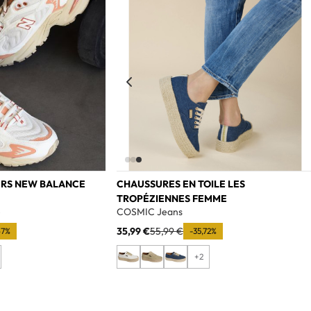
ERS NEW BALANCE
CHAUSSURES EN TOILE LES
TROPÉZIENNES FEMME
e
COSMIC Jeans
35,99 €
55,99 €
67%
-35,72%
+2