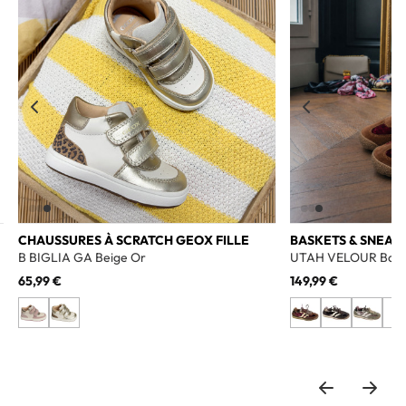
CHAUSSURES À SCRATCH GEOX FILLE
BASKETS & SNEAK
B BIGLIA GA Beige Or
UTAH VELOUR Bord
65,99 €
149,99 €
+1