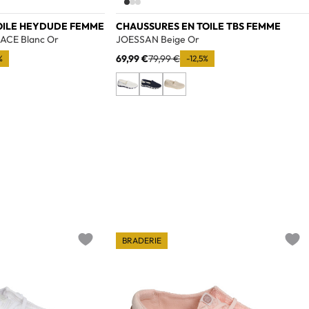
OILE HEYDUDE FEMME
CHAUSSURES EN TOILE TBS FEMME
CE Blanc Or
JOESSAN Beige Or
69,99 €
79,99 €
%
-12,5%
BRADERIE
Add to wishlist
Add t