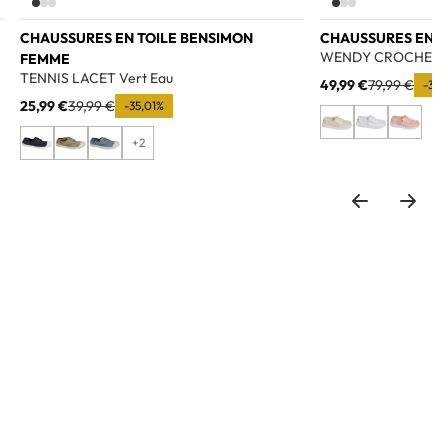
CHAUSSURES EN TOILE BENSIMON
CHAUSSURES EN 
WENDY CROCHET L
FEMME
TENNIS LACET Vert Eau
49,99 €
79,99 €
-37,
25,99 €
39,99 €
-35,01%
+2
o wishlist