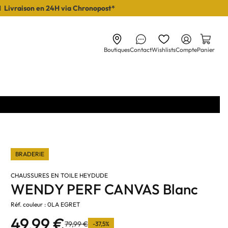
I Livraison en 24H via Chronopost*
Boutiques
Contact
Wishlists
Compte
Panier
BRADERIE
CHAUSSURES EN TOILE HEYDUDE
WENDY PERF CANVAS Blanc
Réf. couleur : 0LA EGRET
49,99 €
79,99 €
-37,5%