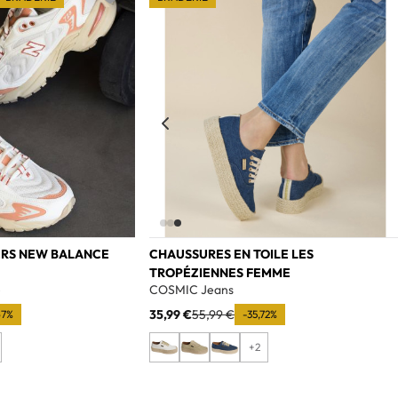
Add to wishlist
Add t
ERS NEW BALANCE
CHAUSSURES EN TOILE LES
TROPÉZIENNES FEMME
e
COSMIC Jeans
35,99 €
55,99 €
67%
-35,72%
+2