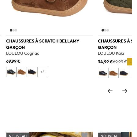
CHAUSSURES À SCRATCH BELLAMY
CHAUSSURES À S
GARÇON
GARÇON
LOULOU Cognac
LOULOU Kaki
69,99 €
34,99 €
69,99 €
-50
+5
+5
NOUVEAU
NOUVEAU