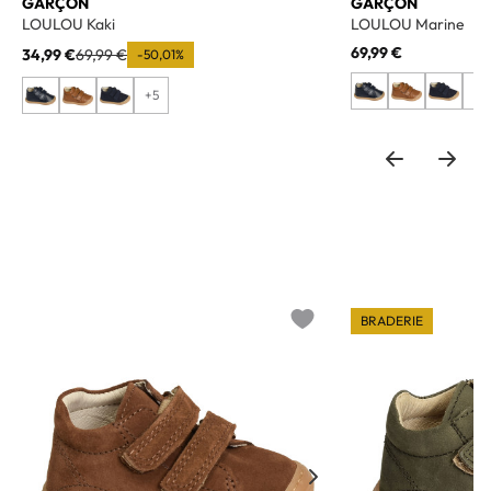
GARÇON
GARÇON
LOULOU Kaki
LOULOU Marine
69,99 €
34,99 €
69,99 €
-50,01%
+5
+5
BRADERIE
o wishlist
Add to wishlist