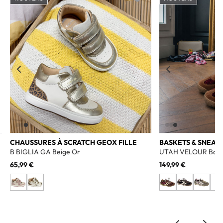
o wishlist
Add to wishlist
CHAUSSURES À SCRATCH GEOX FILLE
BASKETS & SNEAK
B BIGLIA GA Beige Or
UTAH VELOUR Bord
65,99 €
149,99 €
+1