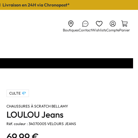
I Livraison en 24H via Chronopost*
Boutiques
Contact
Wishlists
Compte
Panier
CULTE 💎
CHAUSSURES À SCRATCH BELLAMY
LOULOU Jeans
Réf. couleur : 34070005 VELOURS JEANS
69,99 €