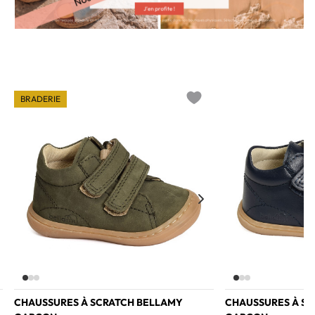
BRADERIE
o wishlist
Add to wishlist
CHAUSSURES À SCRATCH BELLAMY
CHAUSSURES À S