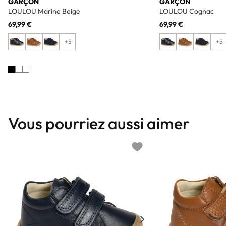
GARÇON
GARÇON
LOULOU Marine Beige
LOULOU Cognac
69,99 €
69,99 €
+5
+5
Vous pourriez aussi aimer
Add to wishlist