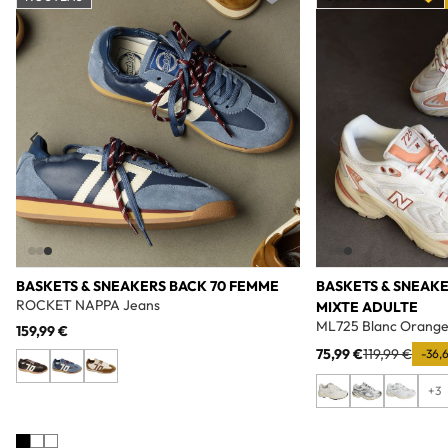
Add to wishlist
BASKETS & SNEAKERS BACK 70 FEMME
BASKETS & SNEAK
ROCKET NAPPA Jeans
MIXTE ADULTE
ML725 Blanc Orang
159,99 €
75,99 €
119,99 €
-36,
+3