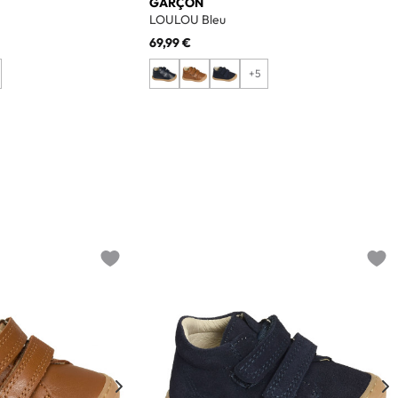
GARÇON
LOULOU Bleu
69,99 €
+5
Add to wishlist
Add t