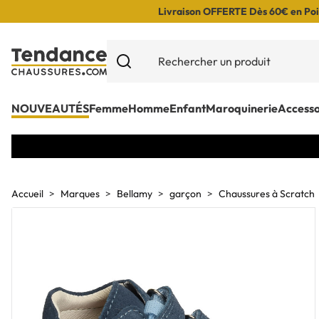
Livraison OFFERTE Dès 60€ en Poin
NOUVEAUTÉS
Femme
Homme
Enfant
Maroquinerie
Accesso
Accueil
Marques
Bellamy
garçon
Chaussures à Scratch