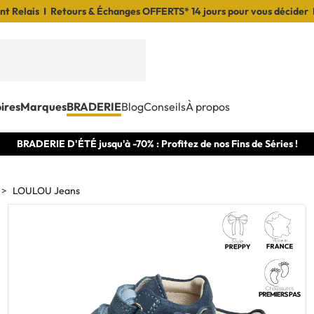
t Relais I Retours & Échanges OFFERTS* 14 jours pour vous décider 
ires
Marques
BRADERIE
Blog
Conseils
À propos
BRADERIE D'ÉTÉ jusqu'à -70% : Profitez de nos Fins de Séries !
LOULOU Jeans