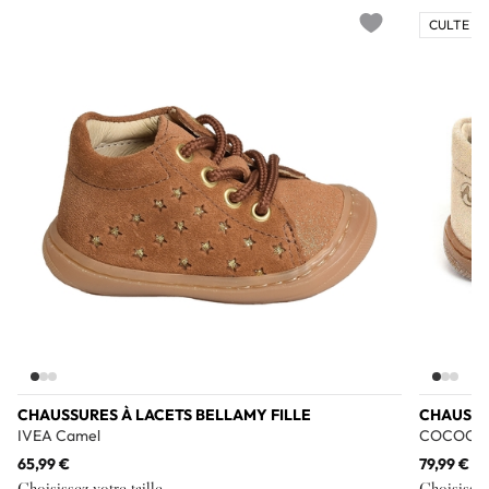
CULTE 💎
Add to wishlist
CHAUSSURES À LACETS BELLAMY FILLE
CHAUSSU
IVEA Camel
COCOON G
65,99 €
79,99 €
Choisissez votre taille
Choisissez 