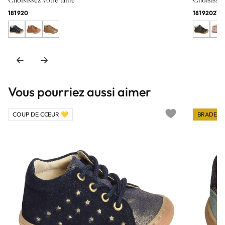
18
19
20
18
19
20
21
2
Vous pourriez aussi aimer
COUP DE CŒUR 💛
BRADERI
Add to wishlist