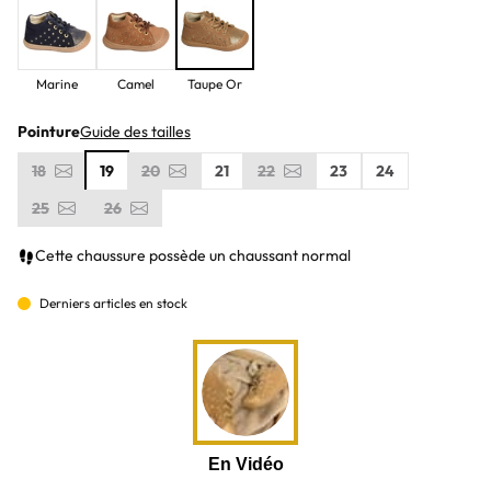
Marine
Camel
Taupe Or
Pointure
Guide des tailles
18
19
20
21
22
23
24
25
26
Cette chaussure possède un chaussant normal
Derniers articles en stock