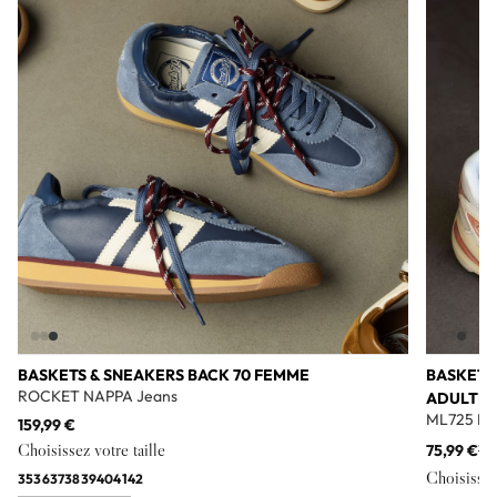
Add to wishlist
BASKETS & SNEAKERS BACK 70 FEMME
BASKETS
ROCKET NAPPA Jeans
ADULTE
ML725 Bl
159,99 €
Choisissez votre taille
75,99 €
11
Choisissez 
35
36
37
38
39
40
41
42