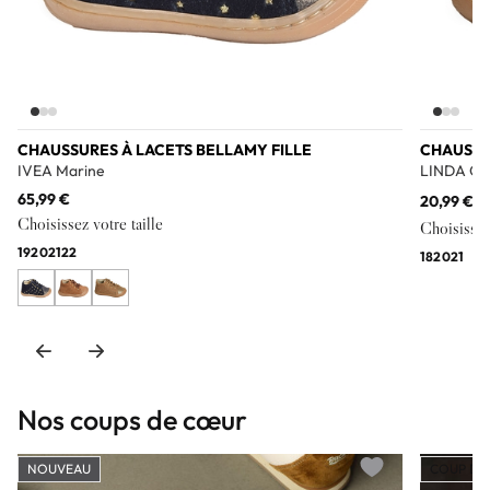
CHAUSSURES À LACETS BELLAMY FILLE
CHAUSSU
IVEA Marine
LINDA Or 
65,99 €
20,99 €
69
Choisissez votre taille
Choisissez 
19
20
21
22
18
20
21
Nos coups de cœur
NOUVEAU
COUP DE