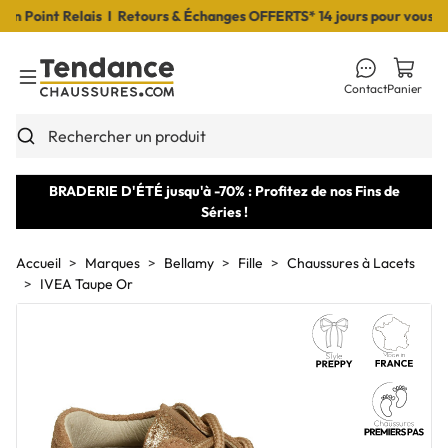
Point Relais I Retours & Échanges OFFERTS* 14 jours pour vous déci
Contact
Panier
Toggle Menu
Rechercher un produit
BRADERIE D'ÉTÉ jusqu'à -70% : Profitez de nos Fins de
Séries !
Accueil
Marques
Bellamy
Fille
Chaussures à Lacets
IVEA Taupe Or