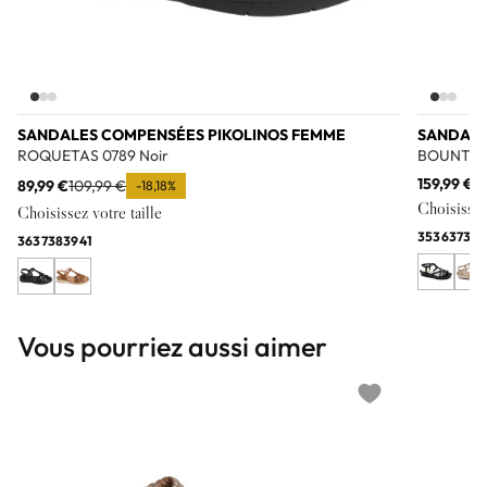
SANDALES COMPENSÉES PIKOLINOS FEMME
SANDALE
ROQUETAS 0789 Noir
BOUNTY 
159,99 €
89,99 €
109,99 €
-18,18%
Choisissez 
Choisissez votre taille
35
36
37
39
36
37
38
39
41
Vous pourriez aussi aimer
Add to wishlist