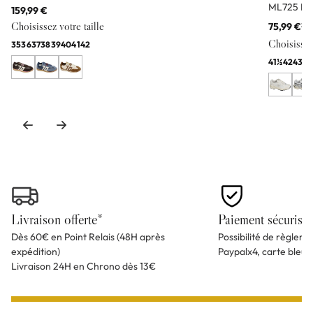
ML725 Bl
159,99 €
Choisissez votre taille
75,99 €
11
Choisissez 
35
36
37
38
39
40
41
42
41½
42
43
44
Livraison offerte*
Paiement sécurisé
Dès 60€ en Point Relais (48H après
Possibilité de règlem
expédition)
Paypalx4, carte bleu
Livraison 24H en Chrono dès 13€