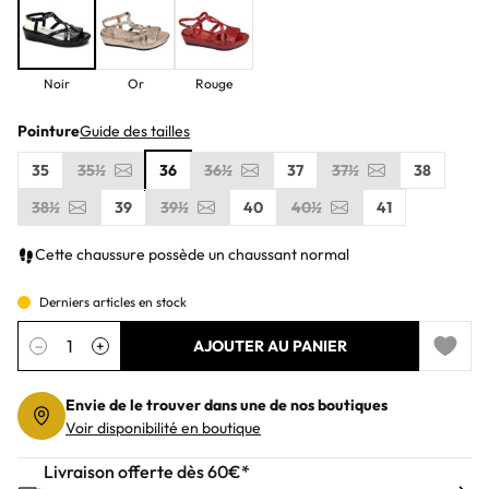
Noir
Or
Rouge
Pointure
Guide des tailles
35
35½
36
36½
37
37½
38
38½
39
39½
40
40½
41
Cette chaussure possède un chaussant normal
Derniers articles en stock
Quantité
−
+
AJOUTER AU PANIER
Add to 
Envie de le trouver dans une de nos boutiques
Voir disponibilité en boutique
Livraison offerte dès 60€*