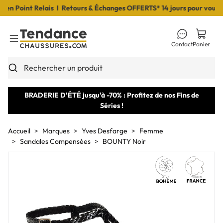
 Point Relais I Retours & Échanges OFFERTS* 14 jours pour vous déc
Contact
Panier
Toggle Menu
Rechercher un produit
BRADERIE D'ÉTÉ jusqu'à -70% : Profitez de nos Fins de
Séries !
Accueil
Marques
Yves Desfarge
Femme
Sandales Compensées
BOUNTY Noir