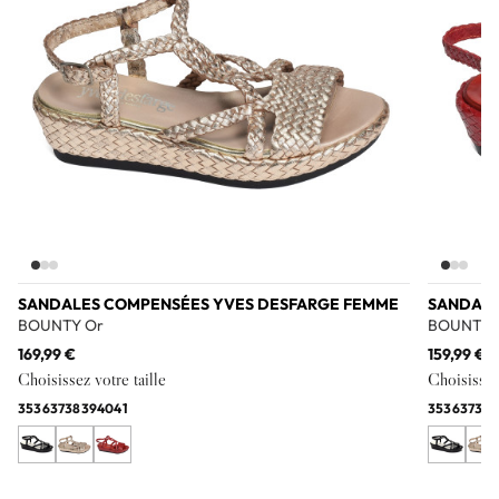
SANDALES COMPENSÉES YVES DESFARGE FEMME
SANDALE
BOUNTY Or
BOUNTY 
169,99 €
159,99 €
Choisissez votre taille
Choisissez 
35
36
37
38
39
40
41
35
36
37
39