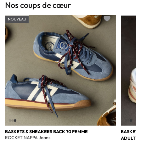
Nos coups de cœur
NOUVEAU
COUP DE
Add to wishlist
BASKETS & SNEAKERS BACK 70 FEMME
BASKETS
ROCKET NAPPA Jeans
ADULTE