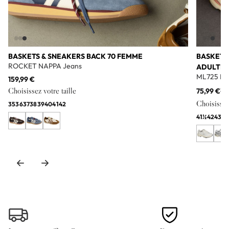
BASKETS & SNEAKERS BACK 70 FEMME
BASKETS
ROCKET NAPPA Jeans
ADULTE
ML725 Bl
159,99 €
Choisissez votre taille
75,99 €
11
Choisissez 
35
36
37
38
39
40
41
42
41½
42
43
44