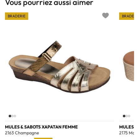
Vous pourriez aussi aimer
BRADERIE
BRADERI
Add to wishlist
MULES & SABOTS XAPATAN FEMME
MULES &
2163 Champagne
2175 Mar