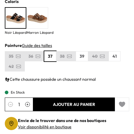
Coloris
Noir Léopard
Marron Léopard
Pointure
Guide des tailles
35
36
37
38
39
40
41
42
Cette chaussure possède un chaussant normal
En Stock
Quantité
−
+
AJOUTER AU PANIER
Add to 
Envie de le trouver dans une de nos boutiques
Voir disponibilité en boutique