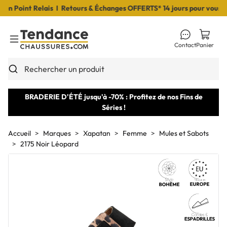
 Point Relais I Retours & Échanges OFFERTS* 14 jours pour vous déc
Contact
Panier
Toggle Menu
Rechercher un produit
BRADERIE D'ÉTÉ jusqu'à -70% : Profitez de nos Fins de
Séries !
Accueil
Marques
Xapatan
Femme
Mules et Sabots
2175 Noir Léopard