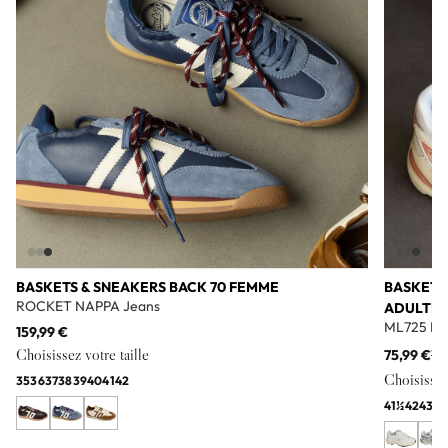
BASKETS & SNEAKERS BACK 70 FEMME
BASKETS
ROCKET NAPPA Jeans
ADULTE
ML725 Bl
159,99 €
Choisissez votre taille
75,99 €
11
Choisissez 
35
36
37
38
39
40
41
42
41½
42
43
44