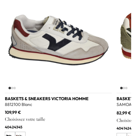
BASKETS & SNEAKERS VICTORIA HOMME
BASKETS
8812100 Blanc
SAMOA Ka
109,99 €
82,99 €
12
Choisissez votre taille
Choisissez 
40
42
43
45
40
41
42
43
4