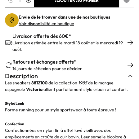
−
+
AJOUTER AU PANIER
Add to 
Envie de le trouver dans une de nos boutiques
Voir disponibilité en boutique
Livraison offerte dès 60€*
Livraison estimée entre le mardi 18 août et le mercredi 19
août.
Retours et échanges offerts*
14 jours de réflexion pour se décider
Description
Les sneakers
8812100
de la collection
1985
de la marque
espagnole
Victoria
allient parfaitement style urbain et confort.
Style/Look
Forme running pour un style sportswear à toute épreuve !
Confection
Confectionnées en nylon fin à effet lavé vieilli avec des
empiècements en croûte de cuir bovin. Leur semelle bicolore à