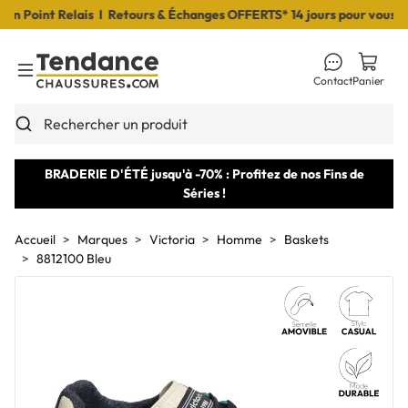
Point Relais I Retours & Échanges OFFERTS* 14 jours pour vous déci
Contact
Panier
Toggle Menu
Rechercher un produit
BRADERIE D'ÉTÉ jusqu'à -70% : Profitez de nos Fins de
Séries !
Accueil
Marques
Victoria
Homme
Baskets
8812100 Bleu