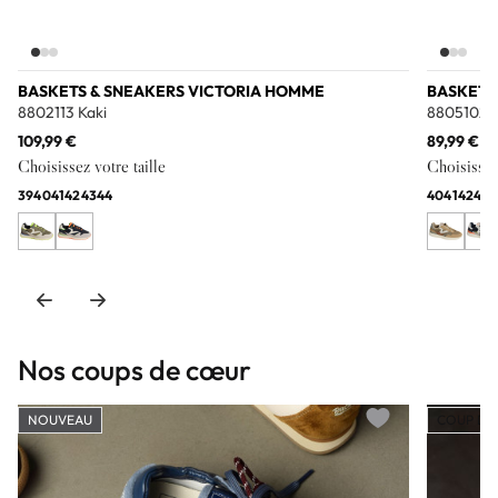
BASKETS & SNEAKERS VICTORIA HOMME
BASKETS
8802113 Kaki
8805102 
109,99 €
89,99 €
Choisissez votre taille
Choisissez 
39
40
41
42
43
44
40
41
42
43
4
Nos coups de cœur
NOUVEAU
COUP DE
Add to wishlist