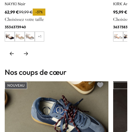
NAYKI Noir
KIRK Arg
62,99 €
99,99 €
95,99 €
11
-37%
Choisissez votre taille
Choisissez 
35
36
37
39
40
36
37
38
39
+1
Nos coups de cœur
NOUVEAU
COUP DE
Add to wishlist