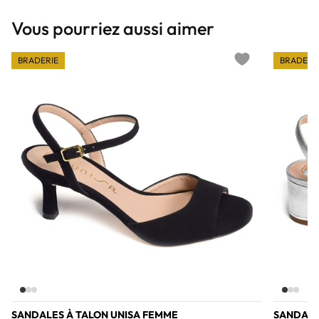
Vous pourriez aussi aimer
BRADERIE
BRADERI
Add to wishlist
SANDALES À TALON UNISA FEMME
SANDALE