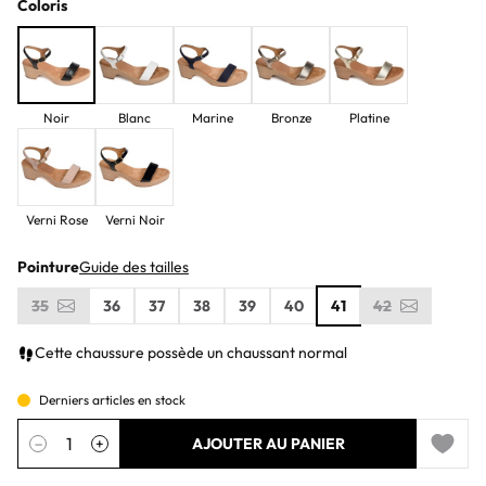
Coloris
Noir
Blanc
Marine
Bronze
Platine
Verni Rose
Verni Noir
Pointure
Guide des tailles
35
36
37
38
39
40
41
42
Cette chaussure possède un chaussant normal
Derniers articles en stock
Quantité
−
+
AJOUTER AU PANIER
Add to 