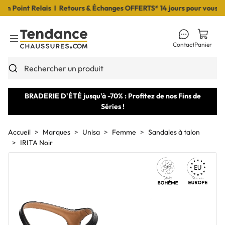
Point Relais I Retours & Échanges OFFERTS* 14 jours pour vous déci
Contact
Panier
Toggle Menu
Rechercher un produit
BRADERIE D'ÉTÉ jusqu'à -70% : Profitez de nos Fins de
Séries !
Accueil
Marques
Unisa
Femme
Sandales à talon
IRITA Noir