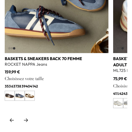
BASKETS & SNEAKERS BACK 70 FEMME
BASKETS
ROCKET NAPPA Jeans
ADULTE
ML725 Bl
159,99 €
Choisissez votre taille
75,99 €
11
Choisissez 
35
36
37
38
39
40
41
42
41½
42
43
44