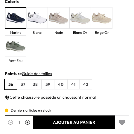
Coloris
Marine
Blanc
Nude
Blanc Or
Beige Or
Vert Eau
Pointure
Guide des tailles
36
37
38
39
40
41
42
Cette chaussure possède un chaussant normal
Derniers articles en stock
Quantité
−
+
AJOUTER AU PANIER
Add to 