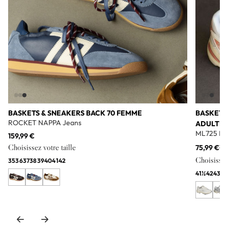
BASKETS & SNEAKERS BACK 70 FEMME
BASKETS
ROCKET NAPPA Jeans
ADULTE
ML725 Bl
159,99 €
Choisissez votre taille
75,99 €
11
Choisissez 
35
36
37
38
39
40
41
42
41½
42
43
44