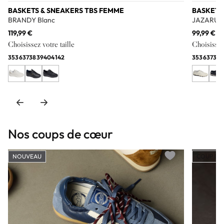
BASKETS & SNEAKERS TBS FEMME
BASKETS
BRANDY Blanc
JAZARU B
119,99 €
99,99 €
Choisissez votre taille
Choisissez 
35
36
37
38
39
40
41
42
35
36
37
38
3
Nos coups de cœur
NOUVEAU
COUP DE
Add to wishlist