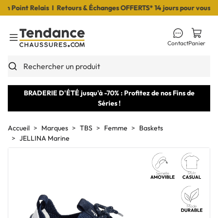
Point Relais I Retours & Échanges OFFERTS* 14 jours pour vous déci
Contact
Panier
Toggle Menu
Rechercher un produit
BRADERIE D'ÉTÉ jusqu'à -70% : Profitez de nos Fins de
Séries !
Accueil
Marques
TBS
Femme
Baskets
JELLINA Marine